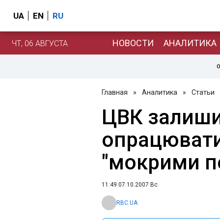
UA
EN
RU
НОВОСТИ
АНАЛИТИКА
ЧТ, 06 АВГУСТА
О
Главная
»
Аналитика
»
Статьи
ЦВК залиш
опрацювати
"мокрими п
11:49 07.10.2007 Вс
RBC.UA