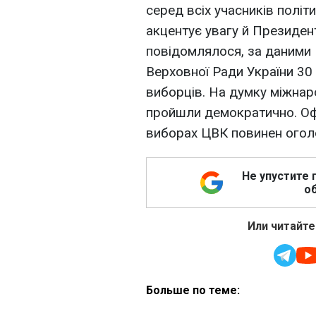
серед всіх учасників політ
акцентує увагу й Президен
повідомлялося, за даними
Верховної Ради України 30
виборців. На думку міжнаро
пройшли демократично. Офі
виборах ЦВК повинен оголо
Не упустите 
об
Или читайте
Больше по теме: