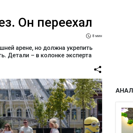
ез. Он переехал
8 мин
шней арене, но должна укрепить
ь. Детали – в колонке эксперта
АНАЛ