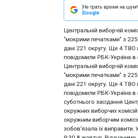
Не трать время на шум!
Google
Центральній виборчій комі
"мокрими печатками" з 225
дані 221 округу. Ще 4 ТВО
повідомили РБК-Україна в 
Центральній виборчій комі
"мокрими печатками" з 225
дані 221 округу. Ще 4 ТВО
повідомили РБК-Україна в 
суботнього засідання Цен
окружних виборчих комісій 
окружним виборчим комісі
зобов'язала їх виправити.
9:30 8 жовтня. Відзначим