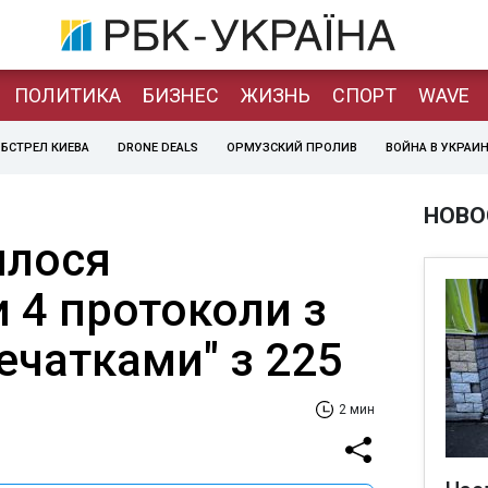
ПОЛИТИКА
БИЗНЕС
ЖИЗНЬ
СПОРТ
WAVE
БСТРЕЛ КИЕВА
DRONE DEALS
ОРМУЗСКИЙ ПРОЛИВ
ВОЙНА В УКРАИ
НОВО
илося
 4 протоколи з
ечатками" з 225
2 мин