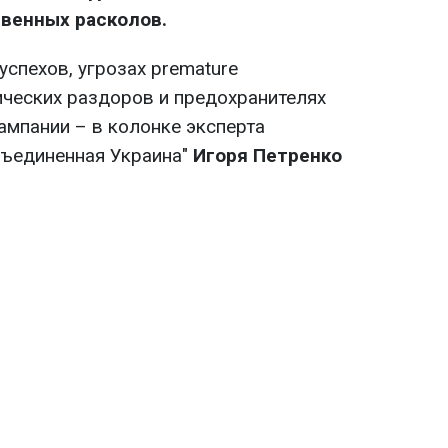
венных расколов.
спехов, угрозах premature
ческих раздоров и предохранителях
ампании – в колонке эксперта
бъединенная Украина"
Игоря Петренко