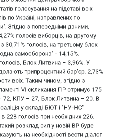
татів голосування на підставі всіх
в по Україні, направлених по
и". Згідно з попередніми даними,
4,27% голосів виборців, на другому
з 30,71% голосів, на третьому блок
родна самооборона" - 14,15%.
голосів, Блок Литвина – 3,96%. У
е долають трипроцентний бар'єр. 2,73%
ти всіх. Таким чином, згідно з
ламенті VI скликання ПР отримує 175
- 72, КПУ – 27, Блок Литвина – 20. В
оаліція у складі БЮТ і "НУ-НС"
в 228 голосів при необхідних 226.
такий розклад сил у новій ВР буде
казують на необхідності вести діалог