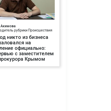
 Акимова
одитель рубрики Происшествия
год никто из бизнеса
жаловался на
ление официально:
ервью с заместителем
прокурора Крымом