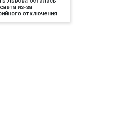
ть Львова осталась
 света из-за
рийного отключения