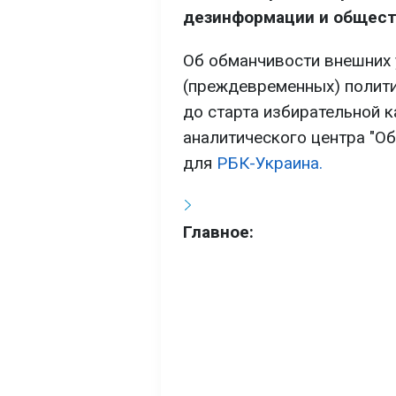
дезинформации и общест
Об обманчивости внешних у
(преждевременных) полити
до старта избирательной к
аналитического центра "О
для
РБК-Украина.
Главное: