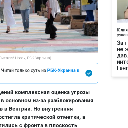
Юлия
руков
За 
не 
дав
(Виталий Носач, РБК-Украина)
инт
Ген
 Читай только суть из
РБК-Украина в
ений комплексная оценка угрозы
 в основном из-за разблокирования
 в Венгрии. Но внутренняя
стигла критической отметки, а
ились с фронта в плоскость