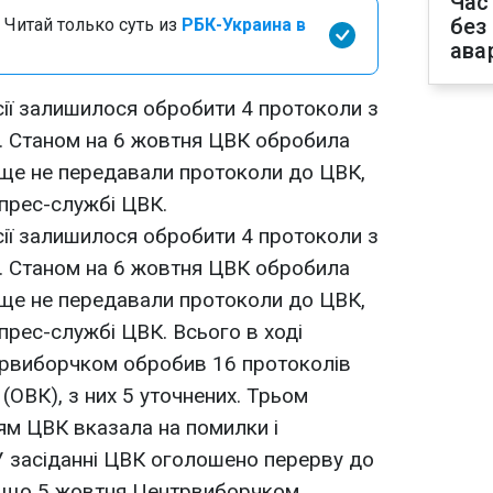
Час
без
 Читай только суть из
РБК-Украина в
ава
сії залишилося обробити 4 протоколи з
. Станом на 6 жовтня ЦВК обробила
 ще не передавали протоколи до ЦВК,
прес-службі ЦВК.
сії залишилося обробити 4 протоколи з
. Станом на 6 жовтня ЦВК обробила
 ще не передавали протоколи до ЦВК,
прес-службі ЦВК. Всього в ході
трвиборчком обробив 16 протоколів
(ОВК), з них 5 уточнених. Трьом
ям ЦВК вказала на помилки і
 У засіданні ЦВК оголошено перерву до
о, що 5 жовтня Центрвиборчком