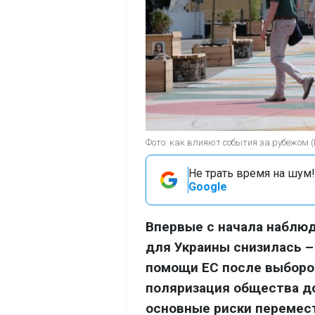
Фото: как влияют события за рубежом 
Не трать время на шум!
Google
Впервые с начала наблюд
для Украины снизилась –
помощи ЕС после выборов
поляризация общества до
основные риски перемест