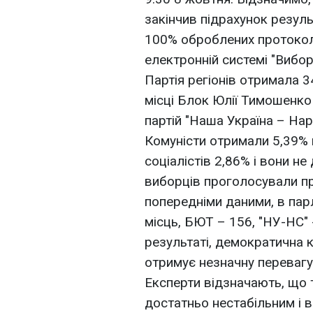
закінчив підрахунок резуль
100% оброблених протоколі
електронній системі "Вибор
Партія регіонів отримала 3
місці Блок Юлії Тимошенко 
партій "Наша Україна – На
Комуністи отримали 5,39% 
соціалістів 2,86% і вони н
виборців проголосували про
попередніми даними, в пар
місць, БЮТ – 156, "НУ-НС" 
результаті, демократична к
отримує незначну перевагу 
Експерти відзначають, що 
достатньо нестабільним і в