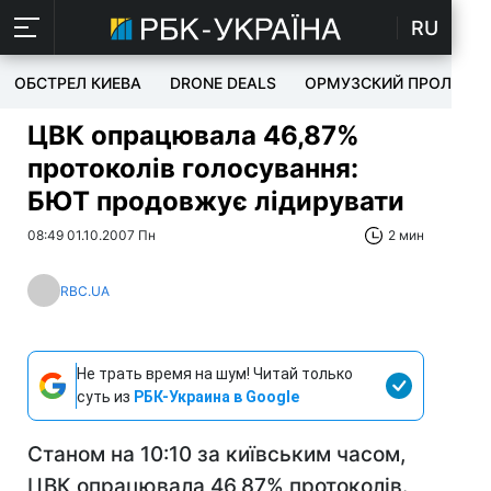
RU
ОБСТРЕЛ КИЕВА
DRONE DEALS
ОРМУЗСКИЙ ПРОЛИВ
ЦВК опрацювала 46,87%
протоколів голосування:
БЮТ продовжує лідирувати
08:49 01.10.2007 Пн
2 мин
RBC.UA
Не трать время на шум! Читай только
суть из
РБК-Украина в Google
Станом на 10:10 за київським часом,
ЦВК опрацювала 46,87% протоколів.