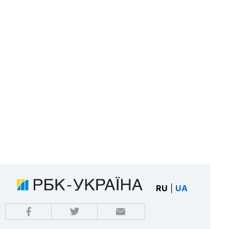
RU
|
UA