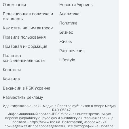
О компании
Новости Украины
Редакционная политика и
Аналитика
стандарты
Политика
Как стать нашим автором
Бизнес
Правила пользования
Жизнь
Правовая информация
Развлечения
Политика
Lifestyle
конфиденциальности
Контакты
Команда
Вакансии в РБК-Украина
Разместить рекламу
Идентификатор онлайн-медиа в Реестре субъектов в сфере медиа
— R40-05347
Информационный портал «РБК-Украина» имеет трехязычную
версию (украинскую, русскую и английскую), главная страница
портала –
https://www.rbc.ua
. Фотографии, изображения
принадлежат их правообладателям. Все фотографии на Портале,