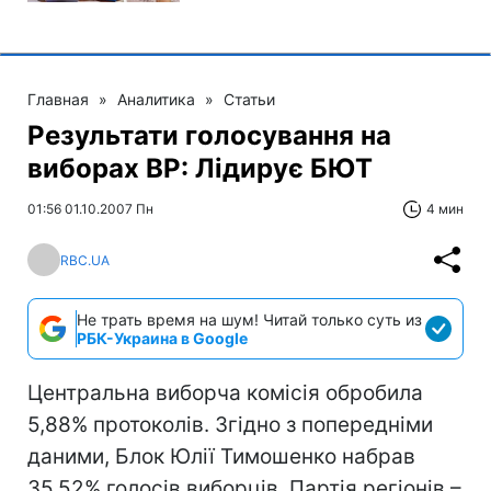
Главная
»
Аналитика
»
Статьи
Результати голосування на
виборах ВР: Лідирує БЮТ
01:56 01.10.2007 Пн
4 мин
RBC.UA
Не трать время на шум! Читай только суть из
РБК-Украина в Google
Центральна виборча комісія обробила
5,88% протоколів. Згідно з попередніми
даними, Блок Юлії Тимошенко набрав
35,52% голосів виборців, Партія регіонів –