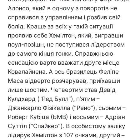
Алонсо, який в одному з поворотів не
справився з управлінням і розбив свій
болід. Краще за всіх у такій ситуації
проявив себе Хемілтон, який, вигравши
поул-позішн, не поступився лідерством
до самого кінця гонки. Справжньою
сенсацією варто вважати друге місце
Ковалайнена. А ось бразилець Феліпе
Маса відверто розчарував, приїхавши
лише шостим. Четвертим став Девід
Кулдхард ("Ред Булл"), п'ятим –
Джанкарло Фізікелла ("Рено"), сьомим –
Роберт Кубіца (БМВ) і восьмим – Адріан
Суттіл ("Спайкер"). В особистому заліку
лідирує Хемілтон з 107 очками, другий –