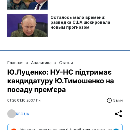
Главная
»
Аналитика
»
Статьи
Ю.Луценко: НУ-НС підтримає
кандидатуру Ю.Тимошенко на
посаду прем'єра
01:26 01.10.2007 Пн
5 мин
RBC.UA
Не трать время на шум! Читай только суть из