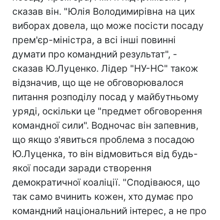
сказав він. "Юлія Володимирівна на цих
виборах довела, що може посісти посаду
прем'єр-міністра, а всі інші повинні
думати про командний результат", -
сказав Ю.Луценко. Лідер "НУ-НС" також
відзначив, що ще не обговорювалося
питання розподілу посад у майбутньому
уряді, оскільки це "предмет обговорення
командної сили". Водночас він запевнив,
що якщо з'явиться проблема з посадою
Ю.Луценка, то він відмовиться від будь-
якої посади заради створення
демократичної коаліції. "Сподіваюся, що
так само вчинить кожен, хто думає про
командний національний інтерес, а не про