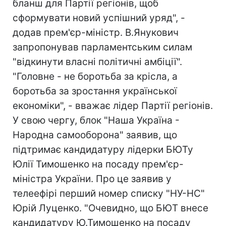
бланш для Партії регіонів, щоб
сформувати новий успішний уряд", -
додав прем'єр-міністр. В.Янукович
запропонував парламентським силам
"відкинути власні політичні амбіції".
"Головне - не боротьба за крісла, а
боротьба за зростання української
економіки", - вважає лідер Партії регіонів.
У свою чергу, блок "Наша Україна -
Народна самооборона" заявив, що
підтримає кандидатуру лідерки БЮТу
Юлії Тимошенко на посаду прем'єр-
міністра України. Про це заявив у
телеефірі перший номер списку "НУ-НС"
Юрій Луценко. "Очевидно, що БЮТ внесе
кандидатуру Ю.Тимошенко на посаду