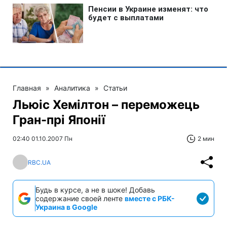
Главная
»
Аналитика
»
Статьи
Льюіс Хемілтон – переможець
Гран-прі Японії
02:40 01.10.2007 Пн
2 мин
RBC.UA
Будь в курсе, а не в шоке! Добавь
содержание своей ленте
вместе с РБК-
Украина в Google