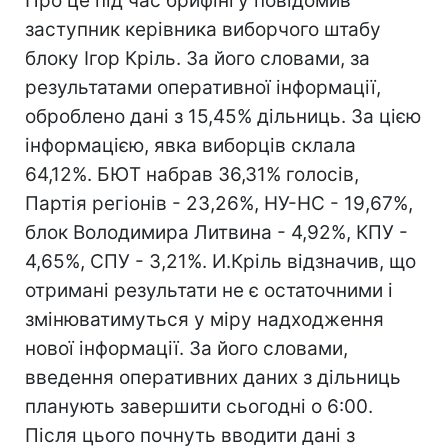
Про це під час брифінгу повідомив
заступник керівника виборчого штабу
блоку Ігор Кріль. За його словами, за
результатами оперативної інформації,
оброблено дані з 15,45% дільниць. За цією
інформацією, явка виборців склала
64,12%. БЮТ набрав 36,31% голосів,
Партія регіонів - 23,26%, НУ-НС - 19,67%,
блок Володимира Литвина - 4,92%, КПУ -
4,65%, СПУ - 3,21%. И.Кріль відзначив, що
отримані результати не є остаточними і
змінюватимуться у міру надходження
нової інформації. За його словами,
введення оперативних даних з дільниць
планують завершити сьогодні о 6:00.
Після цього почнуть вводити дані з