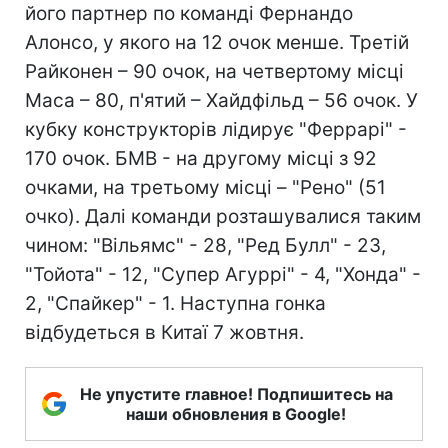
його партнер по команді Фернандо
Алонсо, у якого на 12 очок менше. Третій
Райконен – 90 очок, на четвертому місці
Маса – 80, п'ятий – Хайдфільд – 56 очок. У
кубку конструкторів лідирує "Феррарі" -
170 очок. БМВ - на другому місці з 92
очками, на третьому місці – "Рено" (51
очко). Далі команди розташувалися таким
чином: "Вільямс" - 28, "Ред Булл" - 23,
"Тойота" - 12, "Супер Агуррі" - 4, "Хонда" -
2, "Спайкер" - 1. Наступна гонка
відбудеться в Китаї 7 жовтня.
Не упустите главное! Подпишитесь на
наши обновления в Google!