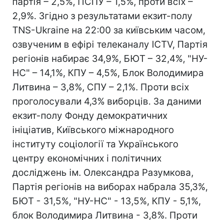
партія – 2,5%, ПСПУ – 1,5%, проти всіх –
2,9%. Згідно з результатами екзит-полу
TNS-Ukraine на 22:00 за київським часом,
озвученим в ефірі телеканалу ICTV, Партія
регіонів набирає 34,9%, БЮТ – 32,4%, "НУ-
НС" – 14,1%, КПУ – 4,5%, Блок Володимира
Литвина – 3,8%, СПУ – 2,1%. Проти всіх
проголосували 4,3% виборців. За даними
екзит-полу Фонду демократичних
ініціатив, Київського міжнародного
інституту соціології та Українського
центру економічних і політичних
досліджень ім. Олександра Разумкова,
Партія регіонів на виборах набрала 35,3%,
БЮТ - 31,5%, "НУ-НС" - 13,5%, КПУ - 5,1%,
блок Володимира Литвина - 3,8%. Проти