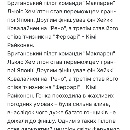
Британський пілот команди "Макларен"
Льюіс Хемілтон став переможцем гран-
прі Японії. Другим фінішував фін Хейккі
Ковалайнен на "Рено", а третім став його
співвітчизник на "Феррарі" - Кімі
Райконен.
Британський пілот команди "Макларен"
Льюіс Хемілтон став переможцем гран-
прі Японії. Другим фінішував фін Хейккі
Ковалайнен на "Рено", а третім став його
співвітчизник на "Феррарі" - Кімі
Райконен. Гонка проходила в жахливих
погодних умовах – була сильна злива,
внаслідок чого дуже багато гонщиків не
доїхали до фінішу. Одним з таких пілотів
став двократний чемпіон світу Фернандо