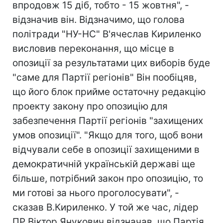
впродовж 15 діб, тобто - 15 жовтня", -
відзначив він. Відзначимо, що голова
політради "НУ-НС" В'ячеслав Кириленко
висловив переконання, що місце в
опозиції за результатами цих виборів буде
"саме для Партії регіонів" Він пообіцяв,
що його блок прийме остаточну редакцію
проекту закону про опозицію для
забезпечення Партії регіонів "захищених
умов опозиції". "Якщо для того, щоб вони
відчували себе в опозиції захищеними в
демократичній українській державі ще
більше, потрібний закон про опозицію, то
ми готові за нього проголосувати", -
сказав В.Кириленко. У той же час, лідер
ПР Віктор Янукович відзначав, що Партія