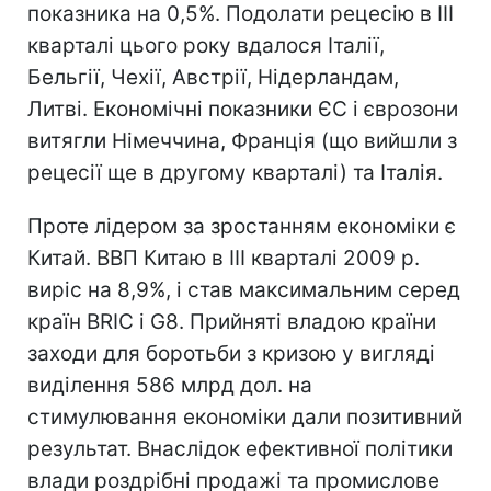
показника на 0,5%. Подолати рецесію в III
кварталі цього року вдалося Італії,
Бельгії, Чехії, Австрії, Нідерландам,
Литві. Економічні показники ЄС і єврозони
витягли Німеччина, Франція (що вийшли з
рецесії ще в другому кварталі) та Італія.
Проте лідером за зростанням економіки є
Китай. ВВП Китаю в III кварталі 2009 р.
виріс на 8,9%, і став максимальним серед
країн BRIC і G8. Прийняті владою країни
заходи для боротьби з кризою у вигляді
виділення 586 млрд дол. на
стимулювання економіки дали позитивний
результат. Внаслідок ефективної політики
влади роздрібні продажі та промислове