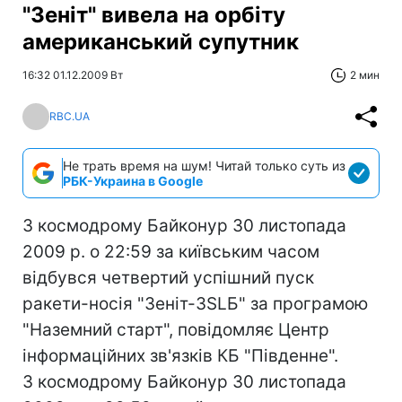
"3eніт" вивела на орбіту
американський супутник
16:32 01.12.2009 Вт
2 мин
RBC.UA
Не трать время на шум! Читай только суть из
РБК-Украина в Google
З космодрому Байконур 30 листопада
2009 р. о 22:59 за київським часом
відбувся четвертий успішний пуск
ракети-носія "Зеніт-3SLБ" за програмою
"Наземний старт", повідомляє Центр
інформаційних зв'язків КБ "Південне".
З космодрому Байконур 30 листопада