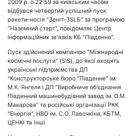
2009 р. о 22:59 за київським часом
відбувся четвертий успішний пуск
ракети-носія "Зеніт-3SLБ" за програмою
"Наземний старт", повідомляє Центр
інформаційних зв'язків КБ "Південне".
Пуск здійснений компанією "Міжнародні
космічні послуги" (SIS), до якої входять
українські підприємства ДП
"Конструкторське бюро "Південне" ім.
М.К. Янгеля і ДП "Виробниче об'єднання
Південний машинобудівний завод ім. О.М.
Макарова" та російські організації РКК
"Енергія", НВО ім. С.О. Лавочкіна, КБТМ,
ЦЕНКІ та інші.