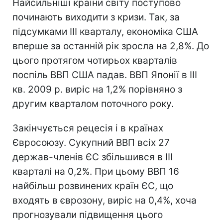
Найсильніші країни світу поступово
починають виходити з кризи. Так, за
підсумками ІІІ кварталу, економіка США
вперше за останній рік зросла на 2,8%. До
цього протягом чотирьох кварталів
поспіль ВВП США падав. ВВП Японії в ІІІ
кв. 2009 р. виріс на 1,2% порівняно з
другим кварталом поточного року.
Закінчується рецесія і в країнах
Євросоюзу. Сукупний ВВП всіх 27
держав-членів ЄС збільшився в III
кварталі на 0,2%. При цьому ВВП 16
найбільш розвинених країн ЄС, що
входять в єврозону, виріс на 0,4%, хоча
прогнозували підвищення цього