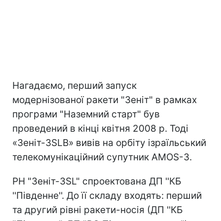
Нагадаємо, перший запуск
модернізованої ракети "Зеніт" в рамках
програми "Наземний старт" був
проведений в кінці квітня 2008 р. Тоді
«Зеніт-3SLB» вивів на орбіту ізраїльський
телекомунікаційний супутник AMOS-3.
РН "Зеніт-3SL" спроектована ДП ''КБ
''Південне''. До її складу входять: перший
та другий рівні ракети-носія (ДП ''КБ