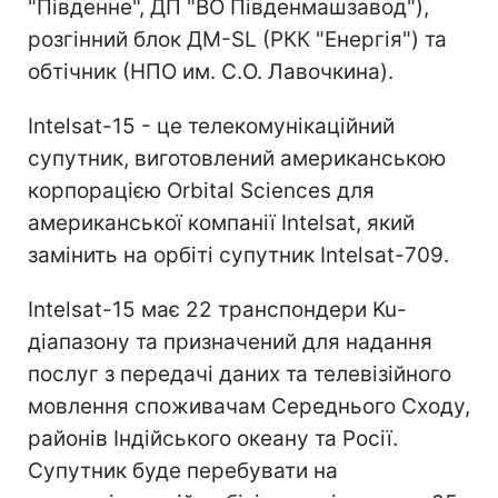
"Південне", ДП "ВО Південмашзавод"),
розгінний блок ДМ-SL (РКК "Енергія") та
обтічник (НПО им. С.О. Лавочкина).
Intelsat-15 - це телекомунікаційний
супутник, виготовлений американською
корпорацією Orbіtal Sciences для
американської компанії Intelsat, який
замінить на орбіті супутник Іntelsat-709.
Intelsat-15 має 22 транспондери Ku-
діапазону та призначений для надання
послуг з передачі даних та телевізійного
мовлення споживачам Середнього Сходу,
районів Індійського океану та Росії.
Супутник буде перебувати на