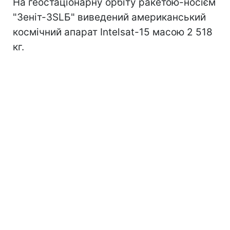
На геостаціонарну орбіту ракетою-носієм
"Зеніт-3SLБ" виведений американський
космічний апарат Intelsat-15 масою 2 518
кг.