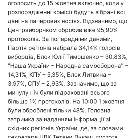
оголосить до 15 жовтня включно, коли у
розпорядженні комісії будуть зібрані всі
дані на паперових носіях. Відзначимо, що
Центрвиборчком обробив вже 95,90%
протоколів. За попередніми даними,
Партія регіонів набрала 34,14% голосів
виборців, Блок Юлії Тимошенко – 30,83%,
"Наша України – Народна самооборона" –
14,31%, КПУ – 5,35%, Блок Литвина –
3,97%, СПУ – 2,93%. Зазначимо, що за
минулу ніч були підраховані всього
більше 1% протоколів. На 10:00 1 жовтня
були оброблені тільки 48%. Головна
затримка за наданням інформації зі
східних регіонів України, де, за словами
секретаря ЦВК Тетяни Лукаш, густота