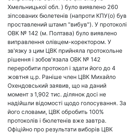
Хмельницької обл. ) було виявлено 260
зіпсованих бюлетенів (напроти КПУ(о) був
проставлений штамп "вибув"). У протоколі
ОВК № 142 (м. Полтава) було виявлено
виправлення олівцем-коректором. У
зв'язку з цим ЦВК прийняла протокольне
рішення і зобов'язала ОВК № 142
переробити протокол і здати його до 4
жовтня ц.р. Раніше член ЦВК Михайло
Охендовський заявив, що на даний
момент з 1,902 тис. ділянок досі не
надійшли відомості щодо голосування. За
його словами, ЦВК обробить 100%
протоколів і бюлетенів вже завтра.
Офіційно про результати виборів ЦВК