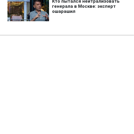
Главная
»
Аналитика
»
Статьи
"Газпром" переобрав 5 членів
правління ще на п'ять років
11:08 02.10.2007 Вт
2 мин
RBC.UA
Не трать время на шум! Читай только суть из
РБК-Украина в Google
Рада директорів ВАТ "Газпром"