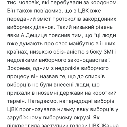
тис. чоловік, які перебували за кордоном.
Він також повідомив, що в ЦВК вже
переданий зміст протоколів закордонних
виборчих ділянок. Такий низький рівень
явки А.Дещиця пояснив тим, що "ці люди
вже думають про своє майбутнє в інших
країнах, низькою обізнаністю з боку ЗМІ і
недоліками виборчого законодавства".
Зокрема, одним з недоліків виборчого
процесу він назвав те, що до списків
виборців не були внесені люди, що
приїхали в іноземні держави на короткий
термін. Нагадаємо, напередодні виборів
ЦВК прогнозувала низьку явку виборців у
зарубіжному виборчому окрузі. Як
підкреслила заступник голови ЦВК Жанна