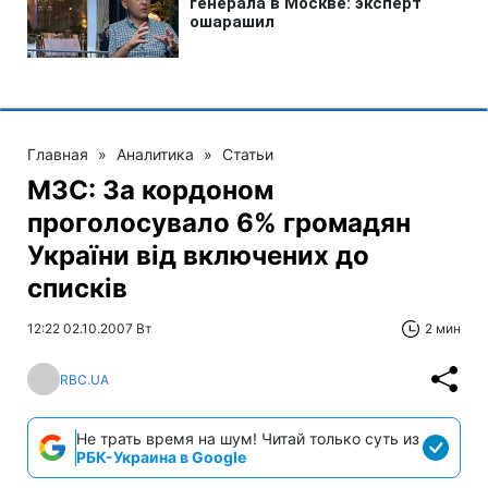
Главная
»
Аналитика
»
Статьи
МЗС: За кордоном
проголосувало 6% громадян
України від включених до
списків
12:22 02.10.2007 Вт
2 мин
RBC.UA
Не трать время на шум! Читай только суть из
РБК-Украина в Google