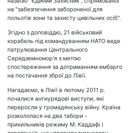
назвою "Єдиний Захисник", спрямованої
на "забезпечення забороненої для
польотів зони та захисту цивільних осіб".
Згідно з доповіддю, 21 військовий
корабель під командуванням НАТО веде
патрулювання Центрального
Середземномор'я з метою
спостереження за дотриманням ембарго
на постачання зброї до Лівії.
Нагадаємо, в Лівії в лютому 2011 р.
почалися антиурядові виступи, які
переросли у громадянську війну. Країна
розкололася на два табори -
прихильників режиму М. Каддафі і