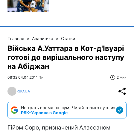
Главная
»
Аналитика
»
Статьи
Війська А.Уаттара в Кот-д'Івуарі
готові до вирішального наступу
на Абіджан
08:32 04.04.2011 Пн
2 мин
RBC.UA
Не трать время на шум! Читай только суть из
РБК-Украина в Google
Гійом Соро, призначений Алассаном