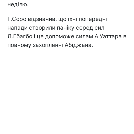
неділю.
Г.Соро відзначив, що їхні попередні
напади створили паніку серед сил
Л.Гбагбо і це допоможе силам А.Уаттара в
повному захопленні Абіджана.