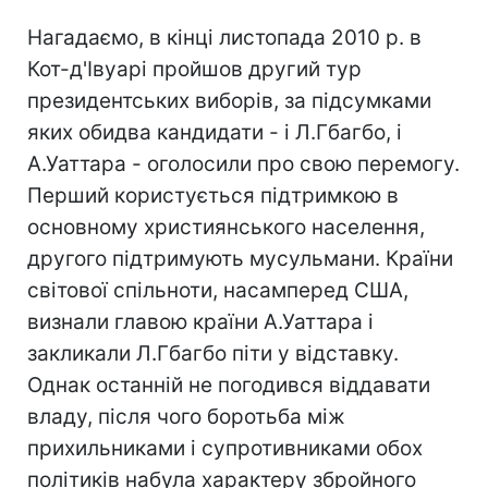
Нагадаємо, в кінці листопада 2010 р. в
Кот-д'Івуарі пройшов другий тур
президентських виборів, за підсумками
яких обидва кандидати - і Л.Гбагбо, і
А.Уаттара - оголосили про свою перемогу.
Перший користується підтримкою в
основному християнського населення,
другого підтримують мусульмани. Країни
світової спільноти, насамперед США,
визнали главою країни А.Уаттара і
закликали Л.Гбагбо піти у відставку.
Однак останній не погодився віддавати
владу, після чого боротьба між
прихильниками і супротивниками обох
політиків набула характеру збройного