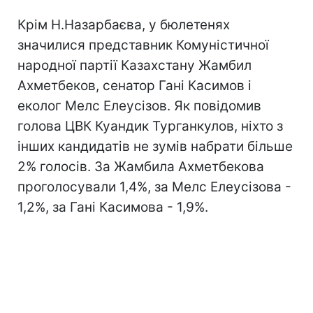
Крім Н.Назарбаєва, у бюлетенях
значилися представник Комуністичної
народної партії Казахстану Жамбил
Ахметбеков, сенатор Гані Касимов і
еколог Мелс Елеусізов. Як повідомив
голова ЦВК Куандик Турганкулов, ніхто з
інших кандидатів не зумів набрати більше
2% голосів. За Жамбила Ахметбекова
проголосували 1,4%, за Мелс Елеусізова -
1,2%, за Гані Касимова - 1,9%.