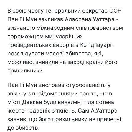
В свою чергу Генеральний секретар ООН
Пан Гі Мун закликав Алассана Уаттара -
визнаного міжнародним співтовариством
переможцем минулорічних
президентських виборів в Кот д'Івуарі -
розслідувати масові вбивства, які,
можливо, вчинили на заході країни його
прихильники.
Пан Гі Мун висловив стурбованість у
зв'язку з повідомленнями про те, що в
місті Двекве були виявлені тіла сотень
жертв недавніх зіткнень. Сам А.Уаттара
заявив, що його прихильники не причетні
до вбивств.