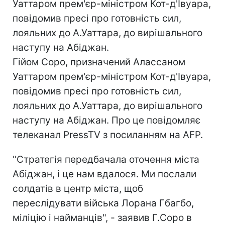
Уаттаром прем'єр-міністром Кот-д'Івуара,
повідомив пресі про готовність сил,
лояльних до А.Уаттара, до вирішального
наступу на Абіджан.
Гійом Соро, призначений Алассаном
Уаттаром прем'єр-міністром Кот-д'Івуара,
повідомив пресі про готовність сил,
лояльних до А.Уаттара, до вирішального
наступу на Абіджан. Про це повідомляє
телеканал PressTV з посиланням на AFP.
"Стратегія передбачала оточення міста
Абіджан, і це нам вдалося. Ми послали
солдатів в центр міста, щоб
переслідувати війська Лорана Гбагбо,
міліцію і найманців", - заявив Г.Соро в