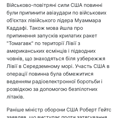
Військово-повітряні сили США повинні
були припинити авіаудари по військових
об'єктах лівійського лідера Муаммара
Каддафі. Також мова йшла про
припинення запусків крилатих ракет
"Томагавк" по території Лівії з
американських есмінців і підводних
човнів, що знаходяться біля узбережжя
Лівії в Середземному морі. Участь США в
операції повинна була обмежитися
веденням радіоелектронної боротьби і
розвідкою за допомогою безпілотних
літаків.
Раніше міністр оборони США Роберт Гейтс
заявляв, що виступає проти затягування