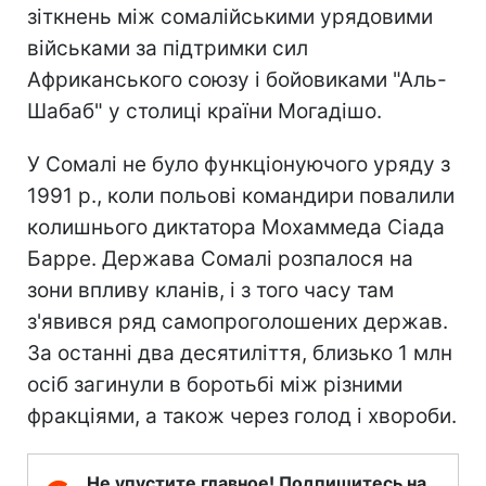
зіткнень між сомалійськими урядовими
військами за підтримки сил
Африканського союзу і бойовиками "Аль-
Шабаб" у столиці країни Могадішо.
У Сомалі не було функціонуючого уряду з
1991 р., коли польові командири повалили
колишнього диктатора Мохаммеда Сіада
Барре. Держава Сомалі розпалося на
зони впливу кланів, і з того часу там
з'явився ряд самопроголошених держав.
За останні два десятиліття, близько 1 млн
осіб загинули в боротьбі між різними
фракціями, а також через голод і хвороби.
Не упустите главное! Подпишитесь на