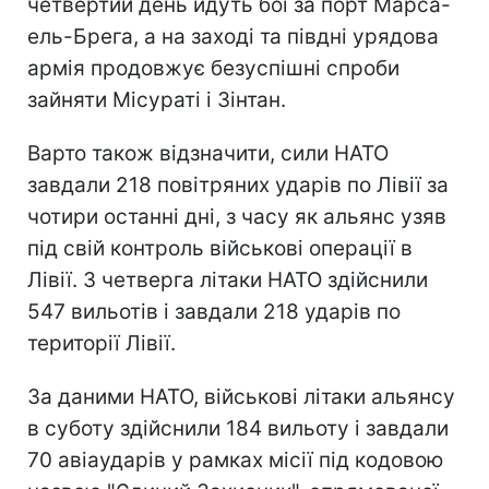
четвертий день йдуть бої за порт Марса-
ель-Брега, а на заході та півдні урядова
армія продовжує безуспішні спроби
зайняти Місураті і Зінтан.
Варто також відзначити, сили НАТО
завдали 218 повітряних ударів по Лівії за
чотири останні дні, з часу як альянс узяв
під свій контроль військові операції в
Лівії. З четверга літаки НАТО здійснили
547 вильотів і завдали 218 ударів по
території Лівії.
За даними НАТО, військові літаки альянсу
в суботу здійснили 184 вильоту і завдали
70 авіаударів у рамках місії під кодовою