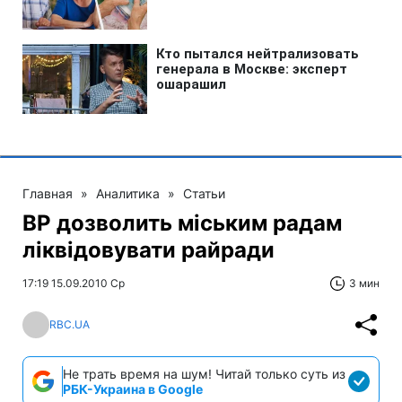
Главная
»
Аналитика
»
Статьи
ВР дозволить міським радам
ліквідовувати райради
17:19 15.09.2010 Ср
3 мин
RBC.UA
Не трать время на шум! Читай только суть из
РБК-Украина в Google