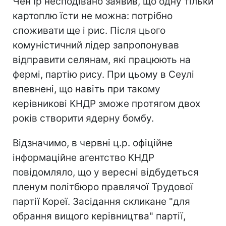
Чен Ір несподівано заявив, що одну тільки
картоплю їсти не можна: потрібно
споживати ще і рис. Після цього
комуністичний лідер запропонував
відправити селянам, які працюють на
фермі, партію рису. При цьому в Сеулі
впевнені, що навіть при такому
керівникові КНДР зможе протягом двох
років створити ядерну бомбу.
Відзначимо, в червні ц.р. офіційне
інформаційне агентство КНДР
повідомляло, що у вересні відбудеться
пленум політбюро правлячої Трудової
партії Кореї. Засідання скликане "для
обрання вищого керівництва" партії,