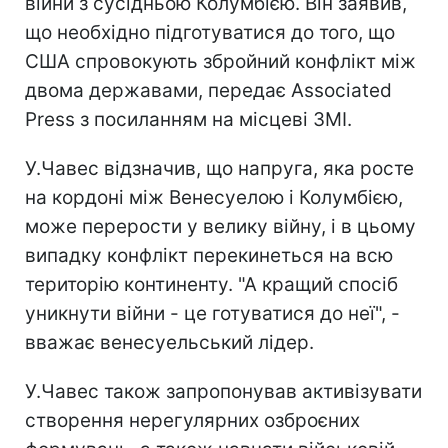
війни з сусідньою Колумбією. Він заявив,
що необхідно підготуватися до того, що
США спровокують збройний конфлікт між
двома державами, передає Associated
Press з посиланням на місцеві ЗМІ.
У.Чавес відзначив, що напруга, яка росте
на кордоні між Венесуелою і Колумбією,
може перерости у велику війну, і в цьому
випадку конфлікт перекинеться на всю
територію континенту. "А кращий спосіб
уникнути війни - це готуватися до неї", -
вважає венесуельський лідер.
У.Чавес також запропонував активізувати
створення нерегулярних озброєних