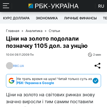
RU
КУРС ДОЛЛАРА
ЭКОНОМИКА
ЛИЧНЫЕ ФИНАНСЫ
T
Главная
»
Аналитика
»
Статьи
Ціни на золото подолали
позначку 1105 дол. за унцію
10:04 09.11.2009 Пн
2 мин
RBC.UA
Не трать время на шум! Читай только суть из
РБК-Украина в Google
Ціни на золото на світових ринках знову
значно виросли і тим самим поставили