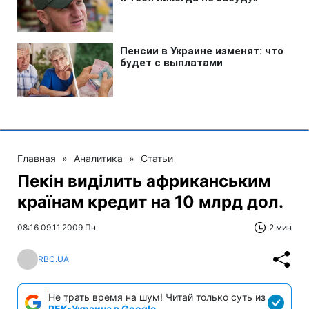
Главная
»
Аналитика
»
Статьи
Пекін виділить африканським
країнам кредит на 10 млрд дол.
08:16 09.11.2009 Пн
2 мин
RBC.UA
Не трать время на шум! Читай только суть из
РБК-Украина в Google