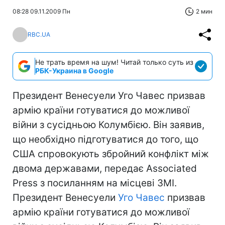
08:28 09.11.2009 Пн
2 мин
RBC.UA
Не трать время на шум! Читай только суть из
РБК-Украина в Google
Президент Венесуели Уго Чавес призвав
армію країни готуватися до можливої
війни з сусідньою Колумбією. Він заявив,
що необхідно підготуватися до того, що
США спровокують збройний конфлікт між
двома державами, передає Associated
Press з посиланням на місцеві ЗМІ.
Президент Венесуели
Уго Чавес
призвав
армію країни готуватися до можливої