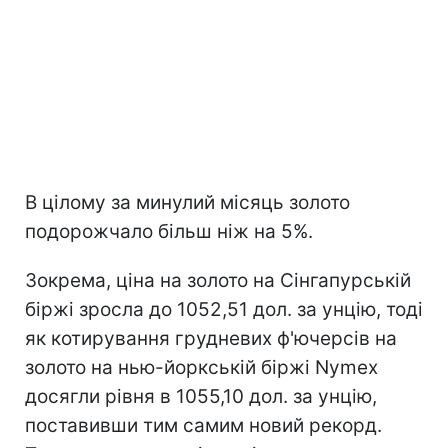
В цілому за минулий місяць золото
подорожчало більш ніж на 5%.
Зокрема, ціна на золото на Сінгапурській
біржі зросла до 1052,51 дол. за унцію, тоді
як котирування грудневих ф'ючерсів на
золото на нью-йоркській біржі Nymex
досягли рівня в 1055,10 дол. за унцію,
поставивши тим самим новий рекорд.