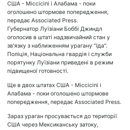
США - Міссісіпі і Алабама - поки
оголошено штормове попередження,
передає Associated Press.
Губернатор Луїзіани Боббі Джиндл
оголосив в штаті надзвичайний стан у
зв'язку з наближенням урагану "Іда".
Поліція, Національна гвардія і служби
порятунку Луїзіани приведені в режим
підвищеної готовності.
Ще в двох штатах США - Міссісіпі і
Алабама - поки оголошено штормове
попередження, передає Associated Press.
Зараз ураган просувається до території
США через Мексиканську затоку,