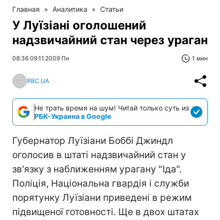
Главная
»
Аналитика
»
Статьи
У Луїзіані оголошений
надзвичайний стан через ураган
08:36 09.11.2009 Пн
1 мин
RBC.UA
Не трать время на шум! Читай только суть из
РБК-Украина в Google
Губернатор Луїзіани Боббі Джиндл
оголосив в штаті надзвичайний стан у
зв'язку з наближенням урагану "Іда".
Поліція, Національна гвардія і служби
порятунку Луїзіани приведені в режим
підвищеної готовності. Ще в двох штатах