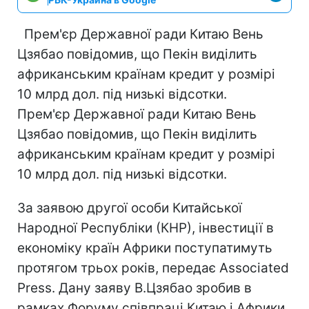
Прем'єр Державної ради Китаю Вень
Цзябао повідомив, що Пекін виділить
африканським країнам кредит у розмірі
10 млрд дол. під низькі відсотки.
Прем'єр Державної ради Китаю Вень
Цзябао повідомив, що Пекін виділить
африканським країнам кредит у розмірі
10 млрд дол. під низькі відсотки.
За заявою другої особи Китайської
Народної Республіки (КНР), інвестиції в
економіку країн Африки поступатимуть
протягом трьох років, передає Associated
Press. Дану заяву В.Цзябао зробив в
рамках Форуму співпраці Китаю і Африки,