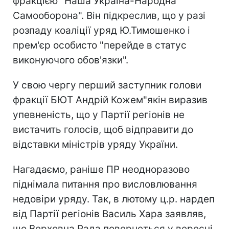
фракцією "Наша Україна-Народна
Самооборона". Він підкреслив, що у разі
розпаду коаліції уряд Ю.Тимошенко і
прем'єр особисто "перейде в статус
виконуючого обов'язки".
У свою чергу перший заступник голови
фракції БЮТ Андрій Кожем"якін виразив
упевненість, що у Партії регіонів не
вистачить голосів, щоб відправити до
відставки міністрів уряду України.
Нагадаємо, раніше ПР неодноразово
піднімала питання про висловлювання
недовіри уряду. Так, в лютому ц.р. нардеп
від Партії регіонів Василь Хара заявляв,
що Верховна Рада повернеться у вересні