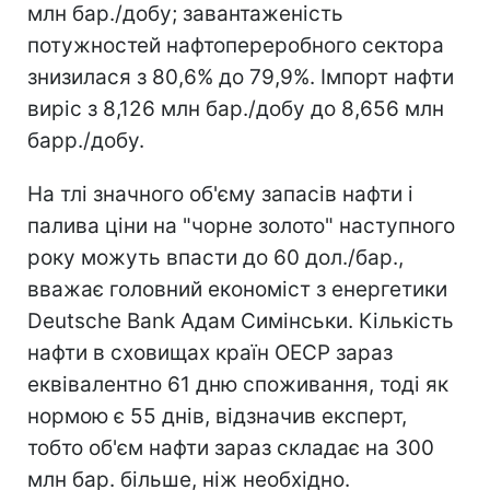
млн бар./добу; завантаженість
потужностей нафтопереробного сектора
знизилася з 80,6% до 79,9%. Імпорт нафти
виріс з 8,126 млн бар./добу до 8,656 млн
барр./добу.
На тлі значного об'єму запасів нафти і
палива ціни на "чорне золото" наступного
року можуть впасти до 60 дол./бар.,
вважає головний економіст з енергетики
Deutsche Bank Адам Симінськи. Кількість
нафти в сховищах країн ОЕСР зараз
еквівалентно 61 дню споживання, тоді як
нормою є 55 днів, відзначив експерт,
тобто об'єм нафти зараз складає на 300
млн бар. більше, ніж необхідно.