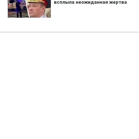
Главная
»
Аналитика
»
Статьи
США продовжили дію санкцій
щодо Ірану
09:24 13.11.2009 Пт
2 мин
RBC.UA
Не трать время на шум! Читай только суть из
РБК-Украина в Google
США продовжили дію економічних
санкцій відносно Ірану, введених в 1979