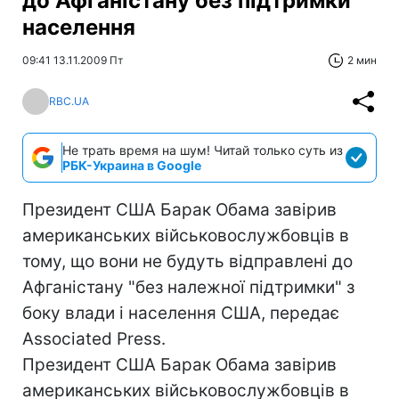
до Афганістану без підтримки
населення
09:41 13.11.2009 Пт
2 мин
RBC.UA
Не трать время на шум! Читай только суть из
РБК-Украина в Google
Президент США Барак Обама завірив
американських військовослужбовців в
тому, що вони не будуть відправлені до
Афганістану "без належної підтримки" з
боку влади і населення США, передає
Associated Press.
Президент США Барак Обама завірив
американських військовослужбовців в