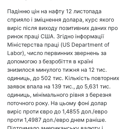
Падінню цін на нафту 12 листопада
сприяло і зміцнення долара, курс якого
виріс після виходу позитивних даних про
ринок праці США. Згідно інформації
Міністерства праці (US Department of
Labor), число первинних звернень за
допомогою з безробіття в країні
знизилося минулого тижня на 12 тис.
одиниць, до 502 тис. Кількість повторних
заявок впала на 139 тис., до 5,631 тис.
одиниць, мінімального рівня з березня
поточного року. На цьому фоні долар
виріс проти євро до 1,4855 дол./евро
проти 1,4987 дол./евро днем раніше.
Підтримало американську валюту і