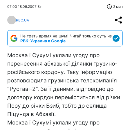
07:00 18.09.2007 Вт
2 мин
RBC.UA
Не трать время на шум! Читай только суть из
РБК-Украина в Google
Москва і Сухумі уклали угоду про
перенесення абхазької ділянки грузино-
російського кордону. Таку інформацію
розповсюдила грузинська телекомпанія
"Руставі-2". За її даними, відповідно до
договору кордон переміститься від річки
Псоу до річки Бзиб, тобто до селища
Піцунда в Абхазії.
Москва і Сухумі уклали угоду про