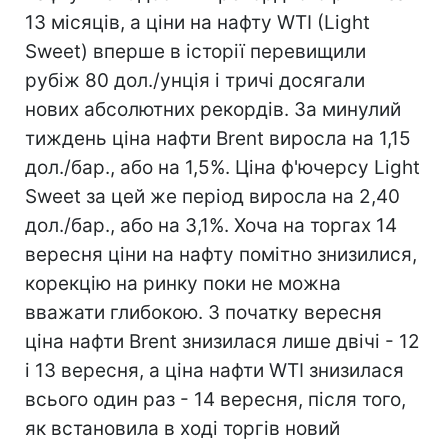
13 місяців, а ціни на нафту WTI (Light
Sweet) вперше в історії перевищили
рубіж 80 дол./унція і тричі досягали
нових абсолютних рекордів. За минулий
тиждень ціна нафти Brent виросла на 1,15
дол./бар., або на 1,5%. Ціна ф'ючерсу Light
Sweet за цей же період виросла на 2,40
дол./бар., або на 3,1%. Хоча на торгах 14
вересня ціни на нафту помітно знизилися,
корекцію на ринку поки не можна
вважати глибокою. З початку вересня
ціна нафти Brent знизилася лише двічі - 12
і 13 вересня, а ціна нафти WTI знизилася
всього один раз - 14 вересня, після того,
як встановила в ході торгів новий