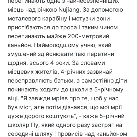
перетинають одне з найнебезпечніших
місць над річкою Nujiang. За допомогою
металевого карабіну і мотузки вони
пристібаються до троса і таким чином
перетинають майже 200-метровий
каньйон. Наймолодшому учню, який
змушений здійснювати такі перетини
щодня, всього 4 роки. За словами
місцевих жителів, 4-річних зазвичай
переправляють батьки, а самостійно діти
починають ходити до школи в 5-річному
віці. "Я завжди мріяв про те, щоб у нас
був міст, але потім дізнався, що мої мрії
дуже дорого коштують", - каже 5-річний
школяр Пу, який одного разу застряг на
середині шляху і провисів над каньйоном