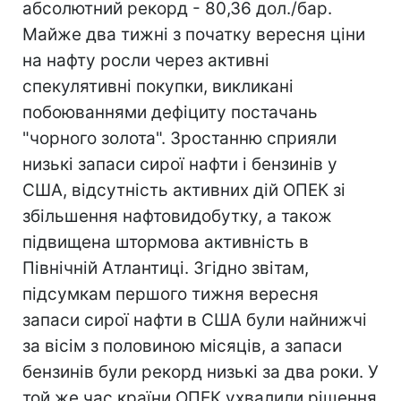
абсолютний рекорд - 80,36 дол./бар.
Майже два тижні з початку вересня ціни
на нафту росли через активні
спекулятивні покупки, викликані
побоюваннями дефіциту постачань
"чорного золота". Зростанню сприяли
низькі запаси сирої нафти і бензинів у
США, відсутність активних дій ОПЕК зі
збільшення нафтовидобутку, а також
підвищена штормова активність в
Північній Атлантиці. Згідно звітам,
підсумкам першого тижня вересня
запаси сирої нафти в США були найнижчі
за вісім з половиною місяців, а запаси
бензинів були рекорд низькі за два роки. У
той же час країни ОПЕК ухвалили рішення