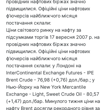
провідних нафтових біржах значно
підвищилися. Офіційні ціни нафтових
ф'ючерсів найближчого місяця
постачання склали:
Ціни світового ринку на нафту за
підсумками торгів 17 вересня 2007 р. на
провідних нафтових біржах значно
підвищилися. Офіційні ціни нафтових
ф'ючерсів найближчого місяця
постачання склали: у Лондоні на
InterContinental Exchange Futures - IPE
Brent Crude - 76,98 (+0,76) дол./бар.; у
Нью-Йорку на New York Mercantile
Exchange - Light, Sweet Crude Oil - 80,57
(+1,47) дол./бар. Минулого тижня ціни на
нафту Brent досягли рекордного рівня за