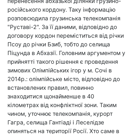
перенесення абхазької ділянки грузино-
російського кордону. Таку інформацію
розповсюдила грузинська телекомпанія
"Руставі-2". За її даними, відповідно до
договору кордон переміститься від річки
Псоу до річки Бзиб, тобто до селища
Піцунда в Абхазії. Головним аргументом у
прийнятті такого рішення є проведення
зимових Олімпійських ігор у м. Сочі в
2014р.: олімпійське місто, відповідно до
встановлених правил, повинно
знаходитися щонайменше в 40
кілометрах від конфліктної зони. Таким
чином, уточнює телекомпанія, курорт
Гагра, селища Гантіаді і Леселідзе
опиняться на території Росії. Хто саме в