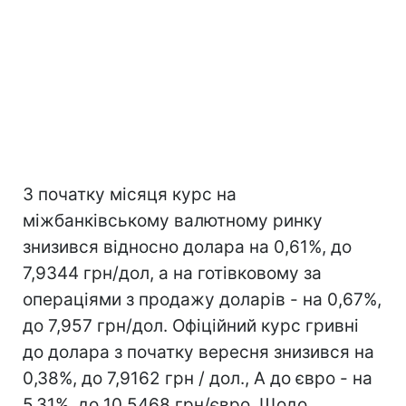
З початку місяця курс на
міжбанківському валютному ринку
знизився відносно долара на 0,61%, до
7,9344 грн/дол, а на готівковому за
операціями з продажу доларів - на 0,67%,
до 7,957 грн/дол. Офіційний курс гривні
до долара з початку вересня знизився на
0,38%, до 7,9162 грн / дол., А до євро - на
5,31%, до 10,5468 грн/євро. Щодо