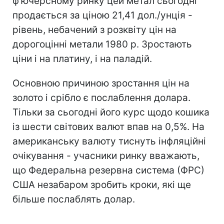
ф'ючерсному ринку цей метал сьогодні
продається за ціною 21,41 дол./унція -
рівень, небачений з розквіту цін на
дорогоцінні метали 1980 р. Зростають
ціни і на платину, і на паладій.
Основною причиною зростання цін на
золото і срібло є послаблення долара.
Тільки за сьогодні його курс щодо кошика
із шести світових валют впав на 0,5%. На
американську валюту тиснуть інфляційні
очікування - учасники ринку вважають,
що Федеральна резервна система (ФРС)
США незабаром зробить кроки, які ще
більше послаблять долар.