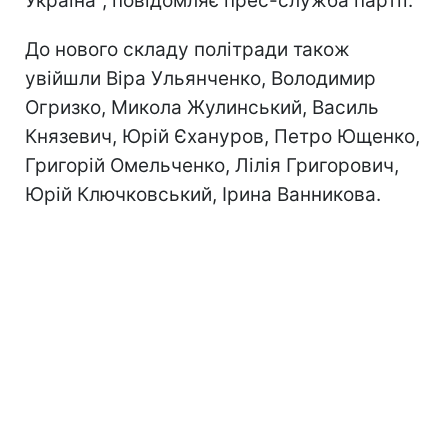
Україна", повідомляє прес-служба партії.
До нового складу політради також
увійшли Віра Ульянченко, Володимир
Огризко, Микола Жулинський, Василь
Князевич, Юрій Єхануров, Петро Ющенко,
Григорій Омельченко, Лілія Григорович,
Юрій Ключковський, Ірина Ванникова.