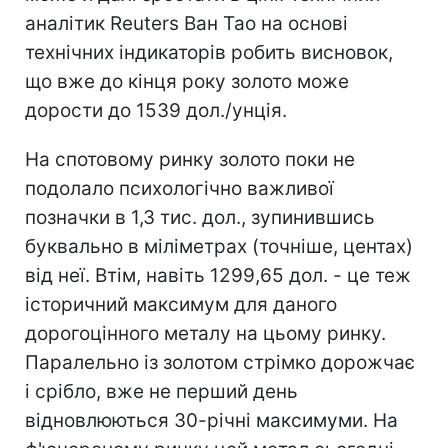
аналітик Reuters Ван Тао на основі
технічних індикаторів робить висновок,
що вже до кінця року золото може
дорости до 1539 дол./унція.
На спотовому ринку золото поки не
подолало психологічно важливої
позначки в 1,3 тис. дол., зупинившись
буквально в міліметрах (точніше, центах)
від неї. Втім, навіть 1299,65 дол. - це теж
історичний максимум для даного
дорогоцінного металу на цьому ринку.
Паралельно із золотом стрімко дорожчає
і срібло, вже не перший день
відновлюються 30-річні максимуми. На