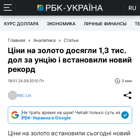
RU
КУРС ДОЛЛАРА
ЭКОНОМИКА
ЛИЧНЫЕ ФИНАНСЫ
T
Главная
»
Аналитика
»
Статьи
Ціни на золото досягли 1,3 тис.
дол за унцію і встановили новий
рекорд
18:01 24.09.2010 Пт
3 мин
RBC.UA
Не трать время на шум! Читай только суть из
РБК-Украина в Google
Ціни на золото встановили сьогодні новий