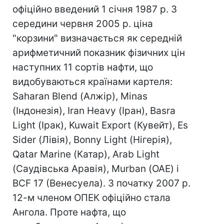
офіційно введений 1 січня 1987 р. З
середини червня 2005 р. ціна
"корзини" визначається як середній
арифметичний показник фізичних цін
наступних 11 сортів нафти, що
видобуваються країнами картеля:
Saharan Blend (Алжір), Minas
(Індонезія), Iran Heavy (Іран), Basra
Light (Ірак), Kuwait Export (Кувейт), Es
Sider (Лівія), Bonny Light (Нігерія),
Qatar Marine (Катар), Arab Light
(Саудівська Аравія), Murban (ОАЕ) і
BCF 17 (Венесуела). З початку 2007 р.
12-м членом ОПЕК офіційно стала
Ангола. Проте нафта, що