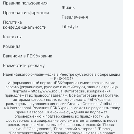
Правила пользования
Жизнь
Правовая информация
Развлечения
Политика
Lifestyle
конфиденциальности
Контакты
Команда
Вакансии в РБК-Украина
Разместить рекламу
Идентификатор онлайн-медиа в Реестре субъектов в сфере медиа
— R40-05347
Информационный портал «РБК-Украина» имеет трехязычную
версию (украинскую, русскую и английскую), главная страница
портала –
https://www.rbc.ua
. Фотографии, изображения
принадлежат их правообладателям. Все фотографии на Портале,
авторами которых являются журналисты РБК-Украина,
размещены на условиях лицензии Creative Commons Attribution
4.0 International. Редакция РБК-Украина может не разделять точку
зрения авторов. Оценочные суждения не подлежат
опровержению и подтверждению их правдивости. За
достоверность и содержание рекламы ответственность несет
рекламодатель. Материалы, обозначенные плашкой: "Пресс-
релизы", "Спецпроект", "Партнерский материал", "Promo",
"Благотворительность", "Резонанс" размещаются на правах