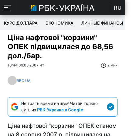
RU
КУРС ДОЛЛАРА
ЭКОНОМИКА
ЛИЧНЫЕ ФИНАНСЫ
T
Ціна нафтової "корзини"
ОПЕК підвищилася до 68,56
дол./бар.
10:44 09.08.2007 Чт
2 мин
RBC.UA
Не трать время на шум! Читай только
суть из
РБК-Украина в Google
Ціна нафтової "корзини" ОПЕК станом
на 8 серпня 2007 р. підвищилася на