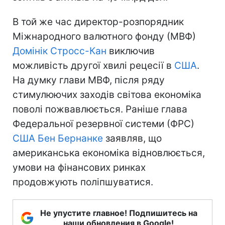
В той же час директор-розпорядник
Міжнародного валютного фонду (МВФ)
Домінік Стросс-Кан
виключив
можливість другої хвилі рецесії в
США
.
На думку глави МВФ, після ряду
стимулюючих заходів світова економіка
поволі пожвавлюється. Раніше глава
Федеральної резервної системи (ФРС)
США
Бен Бернанке
заявляв, що
американська економіка відновлюється,
умови на фінансових ринках
продовжують поліпшуватися.
Не упустите главное! Подпишитесь на
наши обновления в Google!