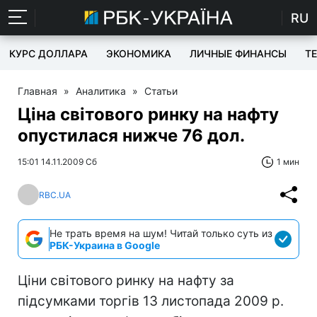
RU
КУРС ДОЛЛАРА
ЭКОНОМИКА
ЛИЧНЫЕ ФИНАНСЫ
T
Главная
»
Аналитика
»
Статьи
Ціна світового ринку на нафту
опустилася нижче 76 дол.
15:01 14.11.2009 Сб
1 мин
RBC.UA
Не трать время на шум! Читай только суть из
РБК-Украина в Google
Ціни світового ринку на нафту за
підсумками торгів 13 листопада 2009 р.