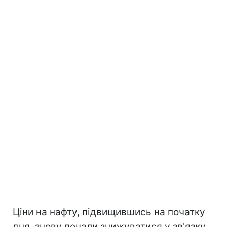
Ціни на нафту, підвищившись на початку
дня, знову почали знижуватися у зв'язку