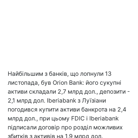
Найбільшим з банків, що лопнули 13
листопада, був Orion Bank: його сукупні
активи складали 2,7 млрд дол., депозити -
2,1 млрд дол. Iberiabank з Луїзіани
погодився купити активи банкрота на 2,4
млрд дол., при цьому FDIC і Iberiabank
підписали договір про розділ можливих
збитків з активів на 1,9 млрд дол.