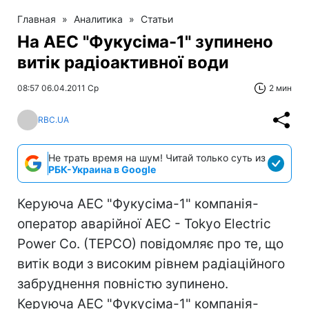
Главная
»
Аналитика
»
Статьи
На АЕС "Фукусіма-1" зупинено
витік радіоактивної води
08:57 06.04.2011 Ср
2 мин
RBC.UA
Не трать время на шум! Читай только суть из
РБК-Украина в Google
Керуюча АЕС "Фукусіма-1" компанія-
оператор аварійної АЕС - Tokyo Electric
Power Co. (TEPCO) повідомляє про те, що
витік води з високим рівнем радіаційного
забруднення повністю зупинено.
Керуюча АЕС "Фукусіма-1" компанія-