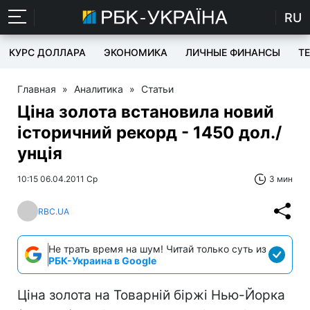
RU
КУРС ДОЛЛАРА
ЭКОНОМИКА
ЛИЧНЫЕ ФИНАНСЫ
T
Главная
»
Аналитика
»
Статьи
Ціна золота встановила новий
історичний рекорд - 1450 дол./
унція
10:15 06.04.2011 Ср
3 мин
RBC.UA
Не трать время на шум! Читай только суть из
РБК-Украина в Google
Ціна золота на Товарній біржі Нью-Йорка