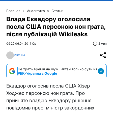
Главная
»
Аналитика
»
Статьи
Влада Еквадору оголосила
посла США персоною нон грата,
після публікацій Wikileaks
09:29 06.04.2011 Ср
2 мин
RBC.UA
Не трать время на шум! Читай только суть из
РБК-Украина в Google
Еквадор оголосив посла США Хізер
Ходжес персоною нон грата. Про
прийняте владою Еквадору рішення
повідомив пресі міністр закордонних