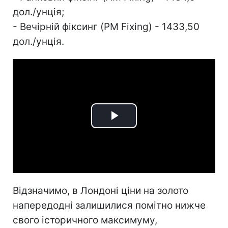
дол./унція;
- Вечірній фіксинг (PM Fixing) - 1433,50
дол./унція.
Play
Video
Відзначимо, в Лондоні ціни на золото
напередодні залишилися помітно нижче
свого історичного максимуму,