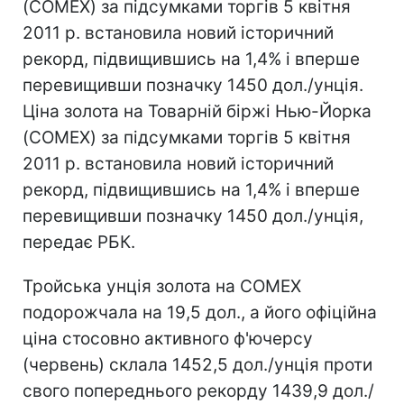
(COMEX) за підсумками торгів 5 квітня
2011 р. встановила новий історичний
рекорд, підвищившись на 1,4% і вперше
перевищивши позначку 1450 дол./унція.
Ціна золота на Товарній біржі Нью-Йорка
(COMEX) за підсумками торгів 5 квітня
2011 р. встановила новий історичний
рекорд, підвищившись на 1,4% і вперше
перевищивши позначку 1450 дол./унція,
передає РБК.
Тройська унція золота на COMEX
подорожчала на 19,5 дол., а його офіційна
ціна стосовно активного ф'ючерсу
(червень) склала 1452,5 дол./унція проти
свого попереднього рекорду 1439,9 дол./