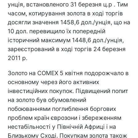
унція, встановленого 31 березня ц.р . Тим
часом, котирування золота в ході торгів
досягли значення 1458,6 дол./унція, що на
10 дол. перевищило їх попередній
історичний максимум 1448,6 дол./унція,
зареєстрований в ході торгів 24 березня
2011 р.
Золото на COMEX 5 квітня подорожчало в
основному через його активних
інвестиційних покупок. Підвищений попит
на золото був обумовлений
побоюваннями поглиблення боргових
проблем країн єврозони і збереженням
нестабільності у Північній Африці і на
Близькому Сході. Покупкам золота також