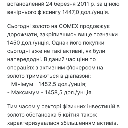
встановлений 24 березня 2011 р. за ціною
вечірнього фіксингу 1447,0 дол./унція.
Сьогодні золото на COMEX продовжує
дорожчати, закріпившись вище позначки
1450 дол./унція. Однак його покупки
сьогодні вже не такі активні, як були
напередодні. В даний час ціни по
операціях з активним ф'ючерсом на
золото тримаються в діапазоні:
- Мінімум - 1452,5 дол./унція;
- Максимум - 1458,5 дол./унція.
Тим часом у секторі фізичних інвестицій в
золото обстановка 5 квітня також
характеризувалася збільшенням активів.