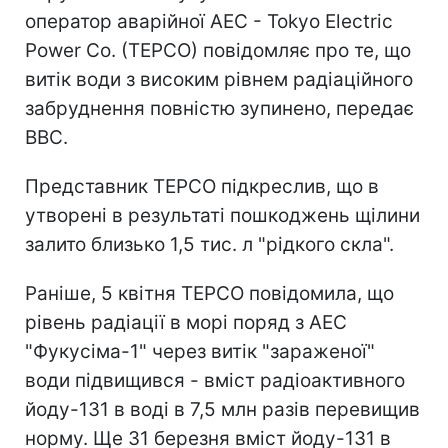
оператор аварійної АЕС - Tokyo Electric
Power Co. (TEPCO) повідомляє про те, що
витік води з високим рівнем радіаційного
забруднення повністю зупинено, передає
ВВС.
Представник TEPCO підкреслив, що в
утворені в результаті пошкоджень щілини
залито близько 1,5 тис. л "рідкого скла".
Раніше, 5 квітня TEPCO повідомила, що
рівень радіації в морі поряд з АЕС
"Фукусіма-1" через витік "зараженої"
води підвищився - вміст радіоактивного
йоду-131 в воді в 7,5 млн разів перевищив
норму. Ще 31 березня вміст йоду-131 в