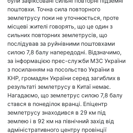
були зафіксовані сильні повторні підземні
поштовхи. Точна сила повторного
землетрусу поки не уточнюється, проте
місцеві жителі говорять, що це один з
сильних повторних землетрусів, що
послідував за руйнівними поштовхами
силою 7,8 балу напередодні. Відзначимо,
за інформацією прес-служби МЗС України
з посиланням на посольство України в
КНР, громадян України серед загиблих в
результаті землетрусу в Китаї немає.
Нагадаємо, що землетрус силою 7,8 балу
стався в понеділок вранці. Епіцентр
землетрусу знаходився в 29 км під
землею і в 92 км на північний захід від
адміністративного центру провінції