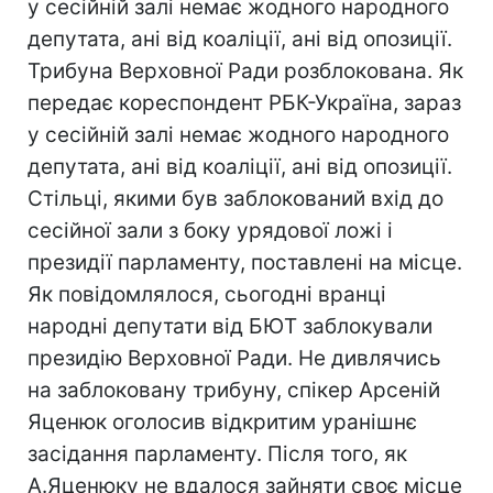
у сесійній залі немає жодного народного
депутата, ані від коаліції, ані від опозиції.
Трибуна Верховної Ради розблокована. Як
передає кореспондент РБК-Україна, зараз
у сесійній залі немає жодного народного
депутата, ані від коаліції, ані від опозиції.
Стільці, якими був заблокований вхід до
сесійної зали з боку урядової ложі і
президії парламенту, поставлені на місце.
Як повідомлялося, сьогодні вранці
народні депутати від БЮТ заблокували
президію Верховної Ради. Не дивлячись
на заблоковану трибуну, спікер Арсеній
Яценюк оголосив відкритим уранішнє
засідання парламенту. Після того, як
А.Яценюку не вдалося зайняти своє місце