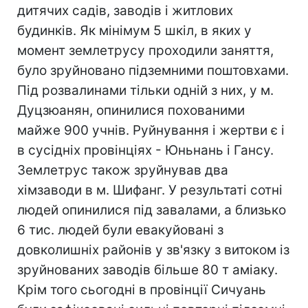
дитячих садів, заводів і житлових
будинків. Як мінімум 5 шкіл, в яких у
момент землетрусу проходили заняття,
було зруйновано підземними поштовхами.
Під розвалинами тільки одній з них, у м.
Дуцзюанян, опинилися похованими
майже 900 учнів. Руйнування і жертви є і
в сусідніх провінціях - Юньнань і Гансу.
Землетрус також зруйнував два
хімзаводи в м. Шифанг. У результаті сотні
людей опинилися під завалами, а близько
6 тис. людей були евакуйовані з
довколишніх районів у зв'язку з витоком із
зруйнованих заводів більше 80 т аміаку.
Крім того сьогодні в провінції Сичуань