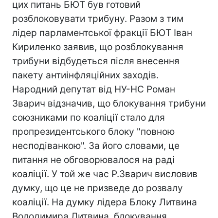
цих питань БЮТ був готовий
розблоковувати трибуну. Разом з тим
лідер парламентської фракції БЮТ Іван
Кириленко заявив, що розблокування
трибуни відбудеться після внесення
пакету антиінфляційних заходів.
Народний депутат від НУ-НС Роман
Зварич відзначив, що блокування трибуни
союзниками по коаліції стало для
пропрезидентського блоку "повною
несподіванкою". За його словами, це
питання не обговорювалося на раді
коаліції. У той же час Р.Зварич висловив
думку, що це не призведе до розвалу
коаліції. На думку лідера Блоку Литвина
Володимира Литвина, блокування