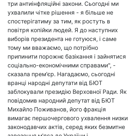
три антиінфляційні закони. Сьогодні ми
ухвалили чітке рішення - я більше не
спостерігатиму за тим, як ростуть в
повітря копійки людей. Я до наступних
виборів президента не готуюся, і саме
тому ми вважаємо, що потрібно
припинити порожнє базікання і зайнятися
соціально-економічними справами", -
сказала прем'єр. Нагадаємо, сьогодні
вранці народні депутати від БЮТ
заблокували президію Верховної Ради. Як
повідомив народний депутат від БЮТ
Михайло Поживанов, його фракція
вимагає першочергового ухвалення низки
законодавчих актів, серед яких безмитне
завезення м'яса до України і