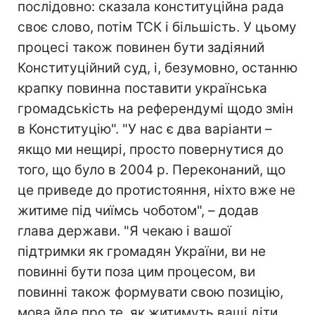
послідовно: сказала конституційна рада
своє слово, потім ТСК і більшість. У цьому
процесі також повинен бути задіяний
Конституційний суд, і, безумовно, останню
крапку повинна поставити українська
громадськість на референдумі щодо змін
в Конституцію". "У нас є два варіанти –
якщо ми нещирі, просто повернутися до
того, що було в 2004 р. Переконаний, що
це приведе до протистояння, ніхто вже не
житиме під чиїмсь чоботом", – додав
глава держави. "Я чекаю і вашої
підтримки як громадян України, ви не
повинні бути поза цим процесом, ви
повинні також формувати свою позицію,
мова йде про те, як житимуть ваші діти.