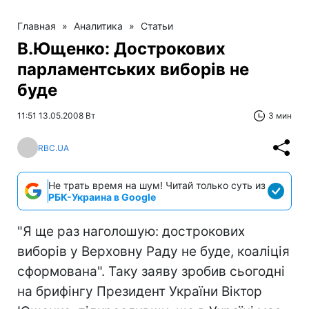
Главная
»
Аналитика
»
Статьи
В.Ющенко: Дострокових
парламентських виборів не
буде
11:51 13.05.2008 Вт
3 мин
RBC.UA
Не трать время на шум! Читай только суть из
РБК-Украина в Google
"Я ще раз наголошую: дострокових
виборів у Верховну Раду не буде, коаліція
сформована". Таку заяву зробив сьогодні
на брифінгу Президент України Віктор