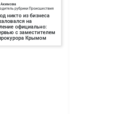
 Акимова
одитель рубрики Происшествия
год никто из бизнеса
жаловался на
ление официально:
ервью с заместителем
прокурора Крымом