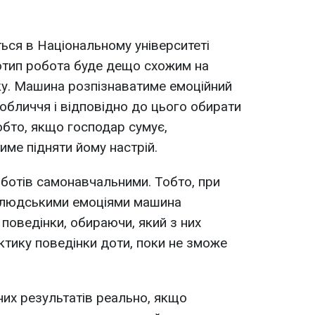
ься в Національному університеті
отип робота буде дещо схожим на
у. Машина розпізнаватиме емоційний
 обличчя і відповідно до цього обирати
обто, якщо господар сумує,
име підняти йому настрій.
оботів самонавчальними. Тобто, при
й людськими емоціями машина
 поведінки, обираючи, який з них
ктику поведінки доти, поки не зможе
их результатів реально, якщо