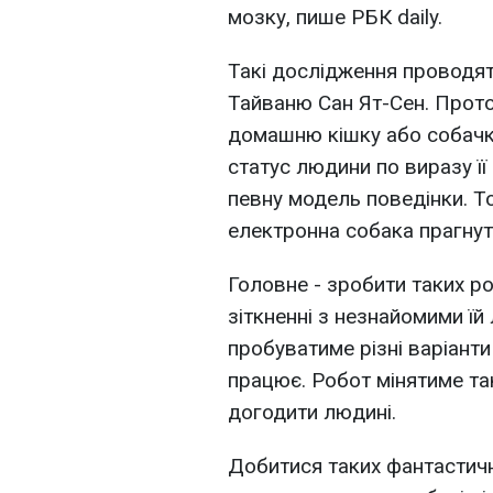
мозку, пише РБК daily.
Такі дослідження проводят
Тайваню Сан Ят-Сен. Прот
домашню кішку або собачк
статус людини по виразу її
певну модель поведінки. Т
електронна собака прагнут
Головне - зробити таких р
зіткненні з незнайомими ї
пробуватиме різні варіанти
працює. Робот мінятиме та
догодити людині.
Добитися таких фантастичн