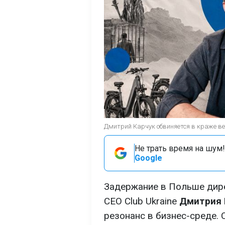
Дмитрий Карчук обвиняется в краже ве
Не трать время на шум!
Google
Задержание в Польше дир
CEO Club Ukraine
Дмитрия 
резонанс в бизнес-среде. 