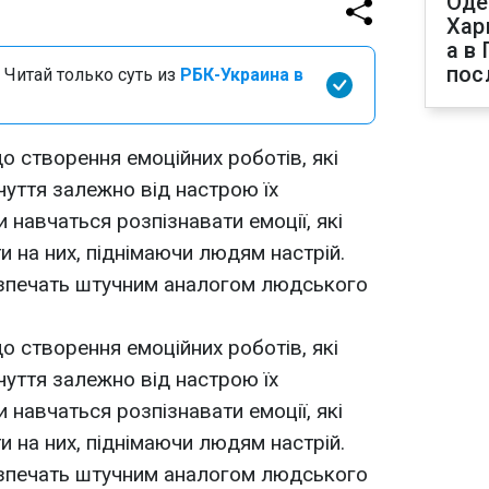
Оде
Хар
а в
пос
 Читай только суть из
РБК-Украина в
до створення емоційних роботів, які
уття залежно від настрою їх
 навчаться розпізнавати емоції, які
и на них, піднімаючи людям настрій.
езпечать штучним аналогом людського
до створення емоційних роботів, які
уття залежно від настрою їх
 навчаться розпізнавати емоції, які
и на них, піднімаючи людям настрій.
езпечать штучним аналогом людського