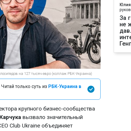
Юлия
руков
За 
не 
дав
инт
Ген
лосипедов на 127 тысяч евро (коллаж РБК-Украина)
 Читай только суть из
РБК-Украина в
ектора крупного бизнес-сообщества
Карчука
вызвало значительный
CEO Club Ukraine объединяет