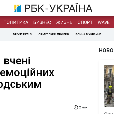
ПОЛИТИКА
БИЗНЕС
ЖИЗНЬ
СПОРТ
WAVE
DRONE DEALS
ОРМУЗСКИЙ ПРОЛИВ
ВОЙНА В УКРАИНЕ
НОВО
 вчені
емоційних
людським
2 мин