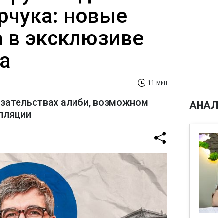
рчука: новые
а в эксклюзиве
а
11 мин
азательствах алиби, возможном
АНАЛ
лляции