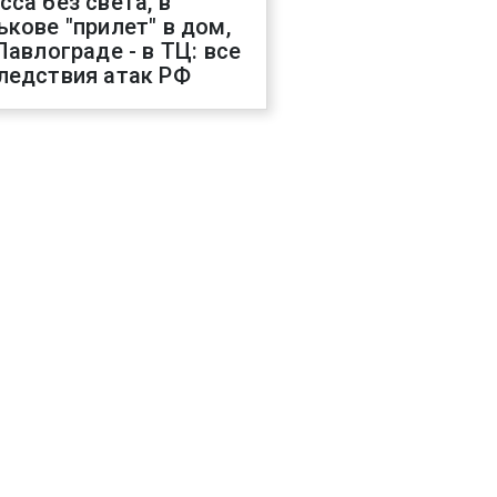
сса без света, в
ькове "прилет" в дом,
 Павлограде - в ТЦ: все
ледствия атак РФ