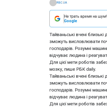
RBC.UA
Не трать время на шум!
Google
Тайваньські вчені близькі 
зможуть висловлювати поч
господарів. Розумні машини
відчуває людина і реагуват
Для цієї мети роботів заб
мозку, пише РБК daily.
Тайваньські вчені близькі 
зможуть висловлювати поч
господарів. Розумні машини
відчуває людина і реагуват
Для цієї мети роботів заб