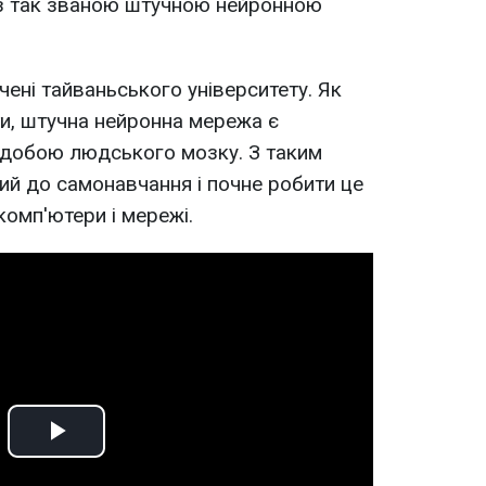
із так званою штучною нейронною
ені тайваньського університету. Як
ти, штучна нейронна мережа є
добою людського мозку. З таким
ий до самонавчання і почне робити це
комп'ютери і мережі.
Play