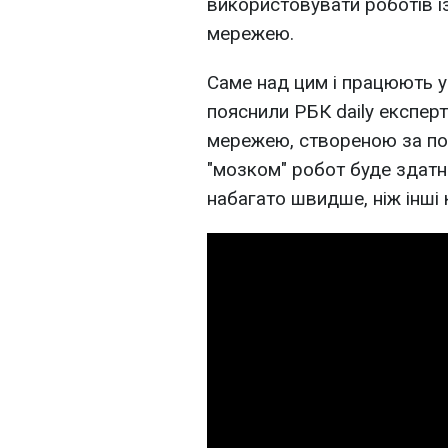
використовувати роботів 
мережею.
Саме над цим і працюють уч
пояснили РБК daily експер
мережею, створеною за по
"мозком" робот буде здатн
набагато швидше, ніж інші 