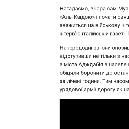
Нагадаємо, вчора сам Муа
«Аль-Каїдою» і почати свящ
зважиться на військову ін
інтерв'ю італійській газеті Il
Напередодні загони опозиці
відступивши не тільки з на
з міста Адждабія з населе
обіцяли боронити до остан
за лічені години. Тим часо
урядової армії дорогу як на