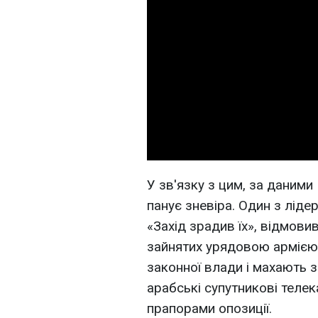
У зв'язку з цим, за даними 
панує зневіра. Один з ліде
«Захід зрадив їх», відмови
зайнятих урядовою армією 
законної влади і махають 
арабські супутникові телек
прапорами опозиції.