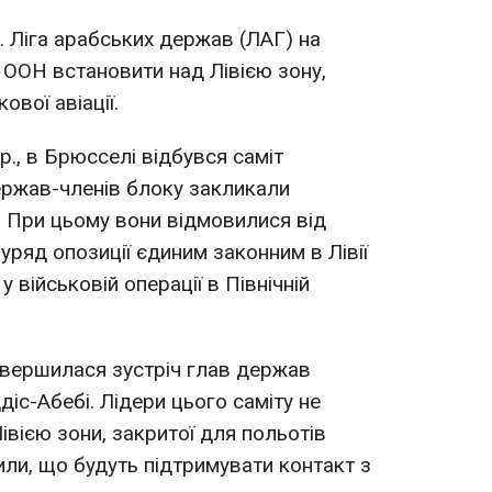
. Ліга арабських держав (ЛАГ) на
а ООН встановити над Лівією зону,
ової авіації.
р., в Брюсселі відбувся саміт
ержав-членів блоку закликали
у. При цьому вони відмовилися від
 уряд опозиції єдиним законним в Лівії
у військовій операції в Північній
завершилася зустріч глав держав
іс-Абебі. Лідери цього саміту не
івією зони, закритої для польотів
ачили, що будуть підтримувати контакт з