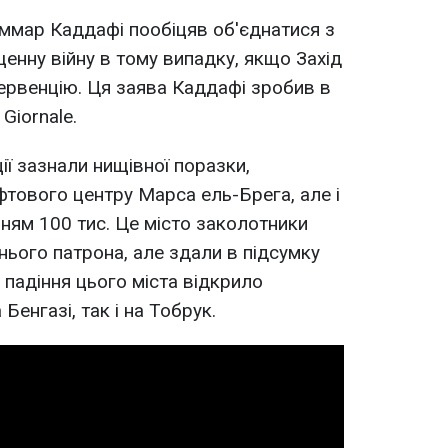
ммар Каддафі пообіцяв об'єднатися з
енну війну в тому випадку, якщо Захід
тервенцію. Ця заява Каддафі зробив в
 Giornale.
ї зазнали нищівної поразки,
фтового центру Марса ель-Брега, але і
нням 100 тис. Це місто заколотники
нього патрона, але здали в підсумку
м падіння цього міста відкрило
 Бенгазі, так і на Тобрук.