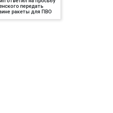
мп ответил на просьбу
енского передать
аине ракеты для ПВО