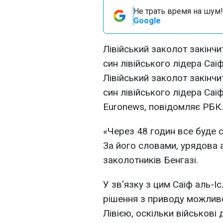
Не трать время на шум!
Google
Лівійський заколот закінчи
син лівійського лідера Саїф
Лівійський заколот закінчи
син лівійського лідера Саї
Euronews, повідомляє РБК.
«Через 48 годин все буде с
За його словами, урядова 
заколотників Бенгазі.
У зв'язку з цим Саїф аль-І
рішення з приводу можливої
Лівією, оскільки військові 