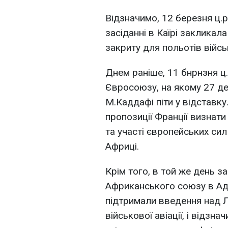
Відзначимо, 12 березня ц.р
засіданні в Каїрі закликал
закриту для польотів військ
Днем раніше, 11 бнрнзня ц.
Євросоюзу, на якому 27 д
М.Каддафі піти у відставк
пропозиції Франції визнати
та участі європейських сил 
Африці.
Крім того, в той же день 
Африканського союзу в Адд
підтримали введення над Л
військової авіації, і відзн