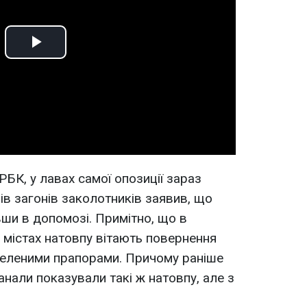
Play
Video
РБК, у лавах самої опозиції зараз
рів загонів заколотників заявив, що
вши в допомозі. Примітно, що в
містах натовпу вітають повернення
зеленими прапорами. Причому раніше
анали показували такі ж натовпу, але з