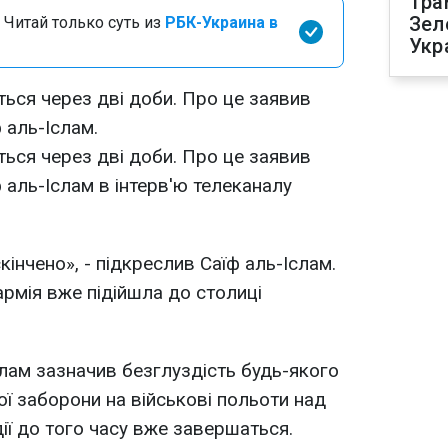
Тра
Зел
 Читай только суть из
РБК-Украина в
Укр
ться через дві доби. Про це заявив
 аль-Іслам.
ться через дві доби. Про це заявив
ф аль-Іслам в інтерв'ю телеканалу
кінчено», - підкреслив Саїф аль-Іслам.
армія вже підійшла до столиці
слам зазначив безглуздість будь-якого
 ​​заборони на військові польоти над
дії до того часу вже завершаться.