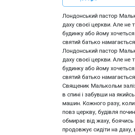
Лондонський пастор Малько
даху своєї церкви. Але не 
будинку або йому хочеться
святий батько намагається
Лондонський пастор Малько
даху своєї церкви. Але не 
будинку або йому хочеться
святий батько намагається
Священик Малькольм заліз 
в спині і забувши на якийс
машин. Кожного разу, коли
повз церкву, будівля почина
обмирає від жаху, боячись з
продовжує сидіти на даху,