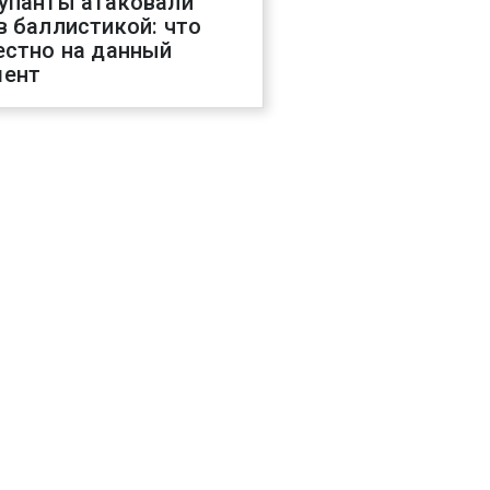
упанты атаковали
в баллистикой: что
естно на данный
ент