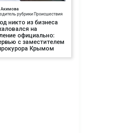
 Акимова
одитель рубрики Происшествия
год никто из бизнеса
жаловался на
ление официально:
ервью с заместителем
прокурора Крымом