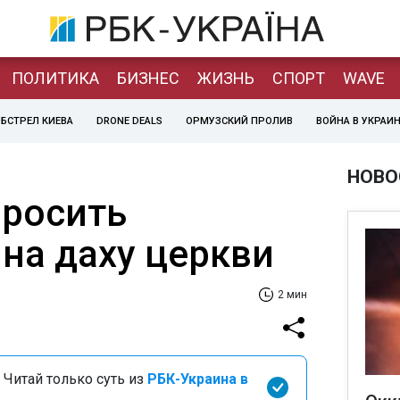
ПОЛИТИКА
БИЗНЕС
ЖИЗНЬ
СПОРТ
WAVE
БСТРЕЛ КИЕВА
DRONE DEALS
ОРМУЗСКИЙ ПРОЛИВ
ВОЙНА В УКРАИ
НОВО
росить
на даху церкви
2 мин
 Читай только суть из
РБК-Украина в