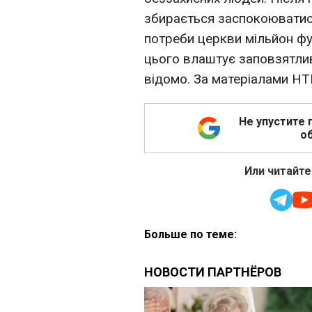
збирається заспокоюватися
потреби церкви мільйон фу
цього влаштує заповзятлив
відомо. За матеріалами НТ
Не упустите 
об
Или читайте
Больше по теме: