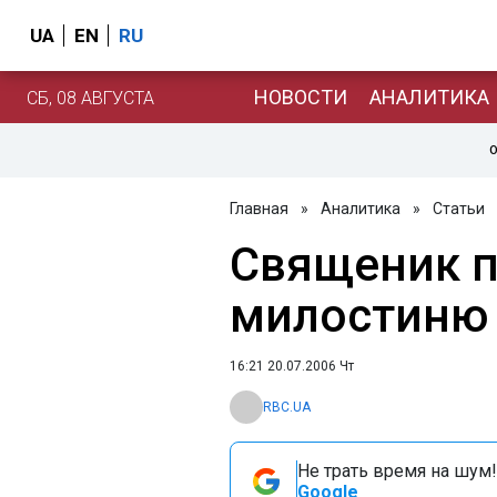
UA
EN
RU
НОВОСТИ
АНАЛИТИКА
СБ, 08 АВГУСТА
О
Главная
»
Аналитика
»
Статьи
Священик п
милостиню 
16:21 20.07.2006 Чт
RBC.UA
Не трать время на шум!
Google