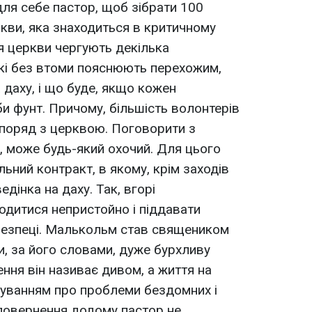
для себе пастор, щоб зібрати 100
ркви, яка знаходиться в критичному
ля церкви чергують декілька
які без втоми пояснюють перехожим,
даху, і що буде, якщо кожен
и фунт. Причому, більшість волонтерів
 поряд з церквою. Поговорити з
, може будь-який охочий. Для цього
льний контракт, в якому, крім заходів
дінка на даху. Так, вгорі
одитися непристойно і піддавати
ебезпеці. Малькольм став священиком
и, за його словами, дуже бурхливу
ння він називає дивом, а життя на
уванням про проблеми бездомних і
повернення додому пастор не