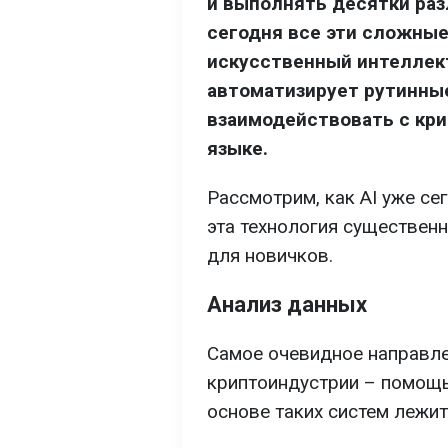
и выполнять десятки раз
сегодня все эти сложные
искусственный интеллект
автоматизирует рутинны
взаимодействовать с кр
языке.
Рассмотрим, как AI уже се
эта технология существен
для новичков.
Анализ данных
Самое очевидное направле
криптоиндустрии – помощь
основе таких систем лежит