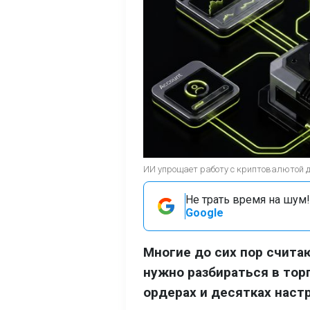
ИИ упрощает работу с криптовалютой 
Не трать время на шум!
Google
Многие до сих пор счит
нужно разбираться в тор
ордерах и десятках наст