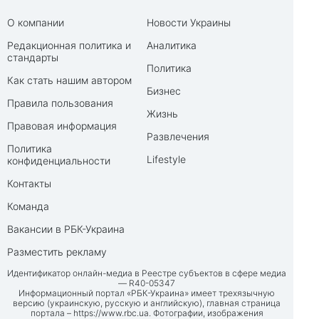
О компании
Новости Украины
Редакционная политика и
Аналитика
стандарты
Политика
Как стать нашим автором
Бизнес
Правила пользования
Жизнь
Правовая информация
Развлечения
Политика
Lifestyle
конфиденциальности
Контакты
Команда
Вакансии в РБК-Украина
Разместить рекламу
Идентификатор онлайн-медиа в Реестре субъектов в сфере медиа
— R40-05347
Информационный портал «РБК-Украина» имеет трехязычную
версию (украинскую, русскую и английскую), главная страница
портала –
https://www.rbc.ua
. Фотографии, изображения