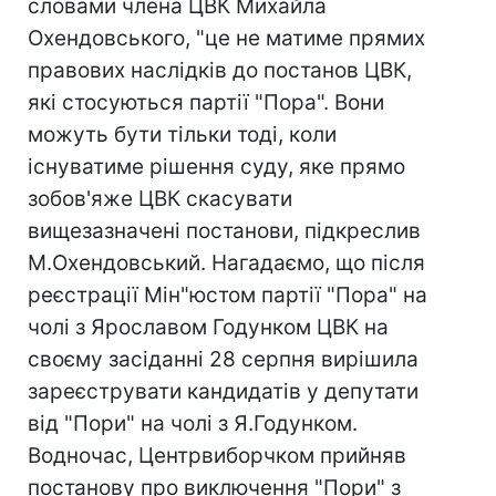
словами члена ЦВК Михайла
Охендовського, "це не матиме прямих
правових наслідків до постанов ЦВК,
які стосуються партії "Пора". Вони
можуть бути тільки тоді, коли
існуватиме рішення суду, яке прямо
зобов'яже ЦВК скасувати
вищезазначені постанови, підкреслив
М.Охендовський. Нагадаємо, що після
реєстрації Мін"юстом партії "Пора" на
чолі з Ярославом Годунком ЦВК на
своєму засіданні 28 серпня вирішила
зареєструвати кандидатів у депутати
від "Пори" на чолі з Я.Годунком.
Водночас, Центрвиборчком прийняв
постанову про виключення "Пори" з