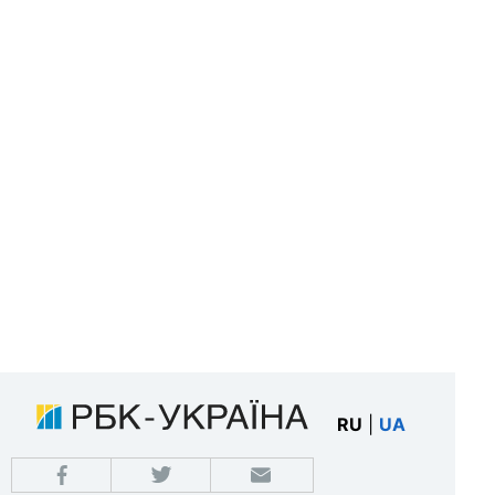
RU
|
UA