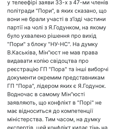
у телеефірі заяви 33-х з 47-ми членів
політради "Пори", в яких сказано, що
вони не брали участі в з'їзді частини
партії на чолі з Я.Годунком, на якому
було ухвалено рішення про вихід
"Пори" з блоку "НУ-НС". На думку
В.Каськіва, Мін"юст не мав права
видавати копію свідоцтва про
реєстрацію ГП "Пора" та інші виборчі
документи окремим представникам
ГП "Пора", лідером яких є Я.Годунок.
Водночас в самому Мін"юсті
заявляють, що конфлікт в "Порі" не
має відноситься до компетенції
міністерства. Тим часом, на думку
експертів, цей конфлікт кидає тінь на