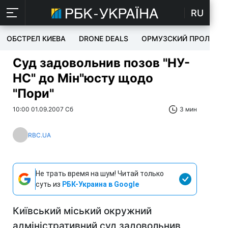
RU
ОБСТРЕЛ КИЕВА
DRONE DEALS
ОРМУЗСКИЙ ПРОЛИВ
Суд задовольнив позов "НУ-
НС" до Мін"юсту щодо
"Пори"
10:00 01.09.2007 Сб
3 мин
RBC.UA
Не трать время на шум! Читай только
суть из
РБК-Украина в Google
Київський міський окружний
адміністративний суд задовольнив