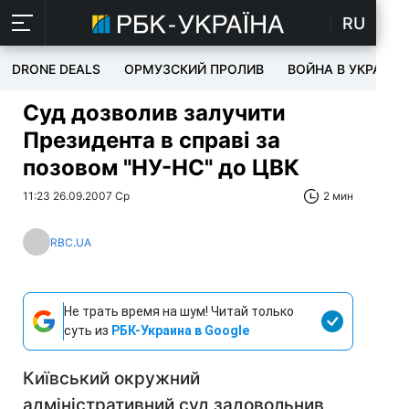
RU
DRONE DEALS
ОРМУЗСКИЙ ПРОЛИВ
ВОЙНА В УКРАИНЕ
Суд дозволив залучити
Президента в справі за
позовом "НУ-НС" до ЦВК
11:23 26.09.2007 Ср
2 мин
RBC.UA
Не трать время на шум! Читай только
суть из
РБК-Украина в Google
Київський окружний
адміністративний суд задовольнив