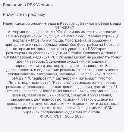
Вакансии в РБК-Украина
Разместить рекламу
Идентификатор онлайн-медиа в Реестре субъектов в сфере медиа
— R40-05347
Информационный портал «РБК-Украина» имеет трехязычную
версию (украинскую, русскую и английскую), главная страница
портала –
https://www.rbc.ua
. Фотографии, изображения
принадлежат их правообладателям. Все фотографии на Портале,
авторами которых являются журналисты РБК-Украина,
размещены на условиях лицензии Creative Commons Attribution
4.0 International. Редакция РБК-Украина может не разделять точку
зрения авторов. Оценочные суждения не подлежат
опровержению и подтверждению их правдивости. За
достоверность и содержание рекламы ответственность несет
рекламодатель. Материалы, обозначенные плашкой: "Пресс-
релизы", "Спецпроект", "Партнерский материал", "Promo",
"Благотворительность", "Резонанс" размещаются на правах
рекламы и предназначены, как правило, для лиц, достигших 21-
летнего возраста. «Новости компании» – это информационный
формат, охватывающий новости, события и объявления,
связанные с деятельностью компаний, базирующиеся на
прессрелизах, выпускаемых самими компаниями, и за которые
редакция не несет ответственности. Онлайн-медиа «РБК-
Украина» предназначено для лиц от 21 года.
© ООО «УБТ», 2006-2026.