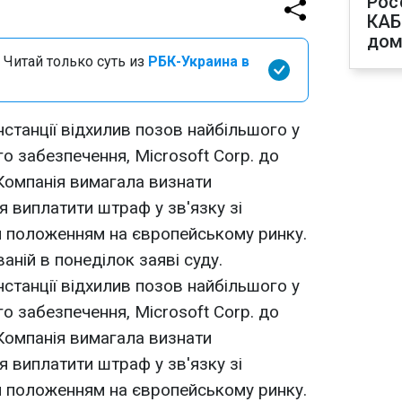
Рос
КАБ
дом
 Читай только суть из
РБК-Украина в
нстанції відхилив позов найбільшого у
о забезпечення, Microsoft Corp. до
 Компанія вимагала визнати
я виплатити штраф у зв'язку зі
 положенням на європейському ринку.
аній в понеділок заяві суду.
нстанції відхилив позов найбільшого у
о забезпечення, Microsoft Corp. до
 Компанія вимагала визнати
я виплатити штраф у зв'язку зі
 положенням на європейському ринку.