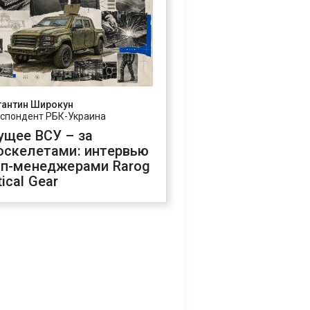
тантин Широкун
спондент РБК-Украина
ущее ВСУ – за
оскелетами: интервью
оп-менеджерами Rarog
ical Gear