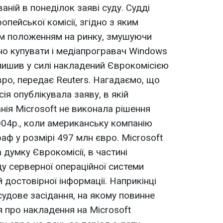
аній в понеділок заяві суду. Судді
пейської комісії, згідно з яким
їм положенням на ринку, змушуючи
о купувати і медіапрогравач Windows
алишив у силі накладений Єврокомісією
вро, передає Reuters. Нагадаємо, що
ія опублікувала заяву, в якій
ія Microsoft не виконала рішення
2004р., коли американську компанію
аф у розмірі 497 млн євро. Microsoft
 думку Єврокомісії, в частині
у серверної операційної системи
й достовірної інформації. Наприкінці
судове засідання, на якому повинне
я про накладення на Microsoft