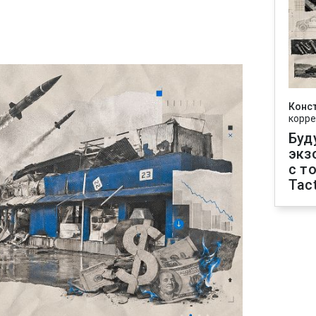
Конс
корре
Буд
экз
с т
Tact