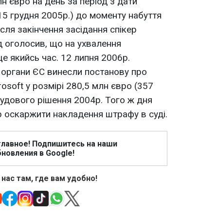
лн євро на день за період з дати
5 грудня 2005р.) до моменту набуття
ісля закінчення засідання спікер
 оголосив, що на ухвалення
е якийсь час. 12 липня 2006р.
 органи ЄС винесли постанову про
soft у розмірі 280,5 млн євро (357
судового рішення 2004р. Того ж дня
р оскаржити накладення штрафу в суді.
главное! Подпишитесь на наши
новления в Google!
 нас там, где вам удобно!