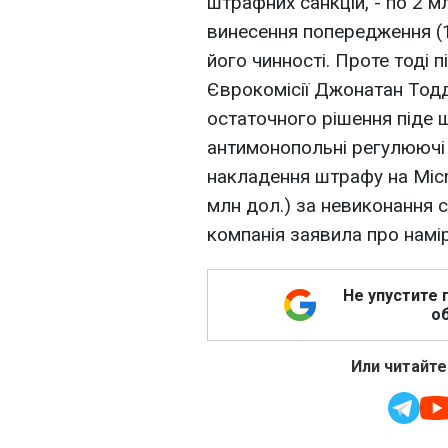
штрафних санкцій, - по 2 м
винесення попередження (1
його чинності. Проте тоді п
Єврокомісії Джонатан Тодд
остаточного рішення піде щ
антимонопольні регулюючі
накладення штрафу на Micro
млн дол.) за невиконання 
компанія заявила про намі
Не упустите 
об
Или читайте