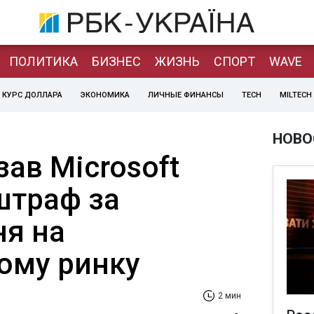
ПОЛИТИКА
БИЗНЕС
ЖИЗНЬ
СПОРТ
WAVE
КУРС ДОЛЛАРА
ЭКОНОМИКА
ЛИЧНЫЕ ФИНАНСЫ
TECH
MILTECH
НОВО
зав Microsoft
штраф за
я на
ому ринку
2 мин