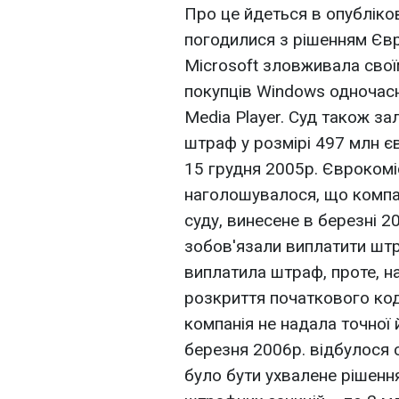
Про це йдеться в опубліков
погодилися з рішенням Євро
Microsoft зловживала сво
покупців Windows одночасн
Media Player. Суд також з
штраф у розмірі 497 млн є
15 грудня 2005р. Єврокоміс
наголошувалося, що компан
суду, винесене в березні 
зобов'язали виплатити штр
виплатила штраф, проте, на
розкриття початкового код
компанія не надала точної 
березня 2006р. відбулося 
було бути ухвалене рішенн