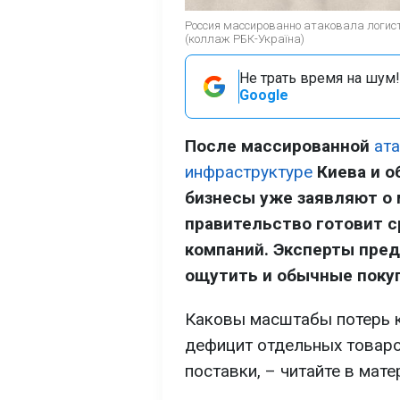
Россия массированно атаковала логис
(коллаж РБК-Україна)
Не трать время на шум!
Google
После массированной
ат
инфраструктуре
Киева и о
бизнесы уже заявляют о 
правительство готовит 
компаний. Эксперты пре
ощутить и обычные поку
Каковы масштабы потерь к
дефицит отдельных товаро
поставки, – читайте в мат