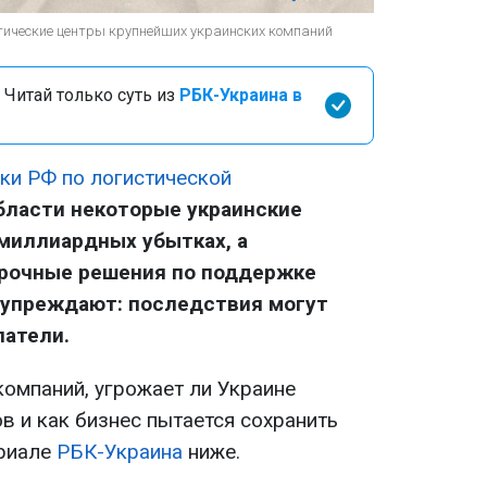
тические центры крупнейших украинских компаний
 Читай только суть из
РБК-Украина в
аки РФ по логистической
бласти некоторые украинские
миллиардных убытках, а
срочные решения по поддержке
дупреждают: последствия могут
патели.
омпаний, угрожает ли Украине
в и как бизнес пытается сохранить
ериале
РБК-Украина
ниже.