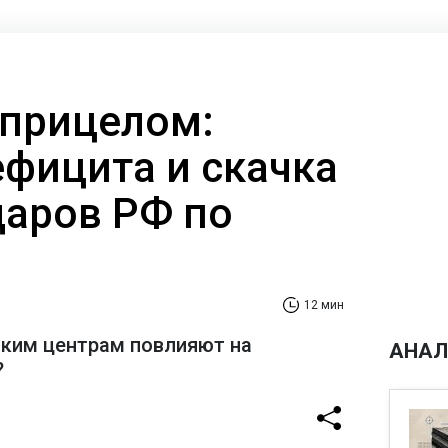
 прицелом:
ефицита и скачка
даров РФ по
12 мин
ским центрам повлияют на
АНАЛ
?