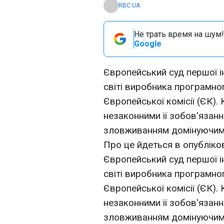
RBC.UA
Не трать время на шум!
Google
Європейський суд першої і
світі виробника програмног
Європейської комісії (ЄК).
незаконними її зобов'язанн
зловживанням домінуючим
Про це йдеться в опубліков
Європейський суд першої і
світі виробника програмног
Європейської комісії (ЄК).
незаконними її зобов'язанн
зловживанням домінуючим