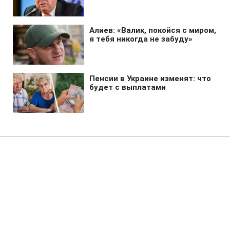
Главная
»
Аналитика
»
Статьи
О.Макаренко та І.Діденко
залишаться під вартою до 10
квітня
17:33 09.03.2011 Ср
2 мин