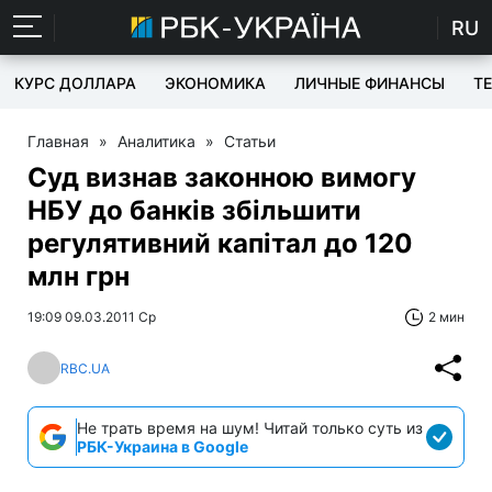
RU
КУРС ДОЛЛАРА
ЭКОНОМИКА
ЛИЧНЫЕ ФИНАНСЫ
T
Главная
»
Аналитика
»
Статьи
Суд визнав законною вимогу
НБУ до банків збільшити
регулятивний капітал до 120
млн грн
19:09 09.03.2011 Ср
2 мин
RBC.UA
Не трать время на шум! Читай только суть из
РБК-Украина в Google