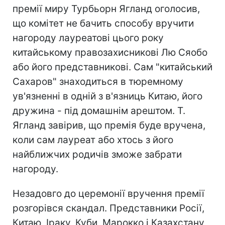
премії миру Турбьорн Ягланд оголосив,
що комітет не бачить способу вручити
нагороду лауреатові цього року
китайському правозахисникові Лю Сяобо
або його представникові. Сам "китайський
Сахаров" знаходиться в тюремному
ув'язненні в одній з в'язниць Китаю, його
дружина - під домашнім арештом. Т.
Ягланд завірив, що премія буде вручена,
коли сам лауреат або хтось з його
найближчих родичів зможе забрати
нагороду.
Незадовго до церемонії вручення премії
розгорівся скандал. Представники Росії,
Китаю, Іраку, Куби, Марокко і Казахстану