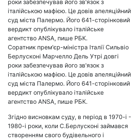
роки забезпечував його зв'язок з
італійською мафією. Це довів апеляційний
суд міста Палермо. Його 641-сторінковий
вердикт опублікувало італійське
агентство ANSA, пише РБК.
Соратник прем'єр-міністра Італії Сильвіо
Берлусконі Марчелло Дель Утрі довгі
роки забезпечував його зв'язок з
італійською мафією. Це довів апеляційний
суд міста Палермо. Його 641-сторінковий
вердикт опублікувало італійське
агентство ANSA, пише РБК.
Згідно висновкам суду, в період в 1970-і -
1980-і роки, коли С.Берлусконі займався
створенням свого будівельного і