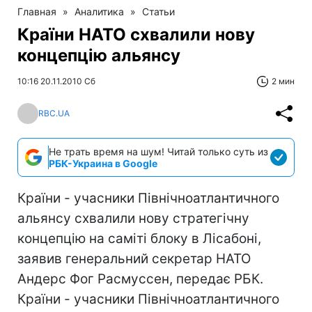
Главная
»
Аналитика
»
Статьи
Країни НАТО схвалили нову
концепцію альянсу
10:16 20.11.2010 Сб
2 мин
RBC.UA
Не трать время на шум! Читай только суть из
РБК-Украина в Google
Країни - учасники Північноатлантичного
альянсу схвалили нову стратегічну
концепцію на саміті блоку в Лісабоні,
заявив генеральний секретар НАТО
Андерс Фог Расмуссен, передає РБК.
Країни - учасники Північноатлантичного