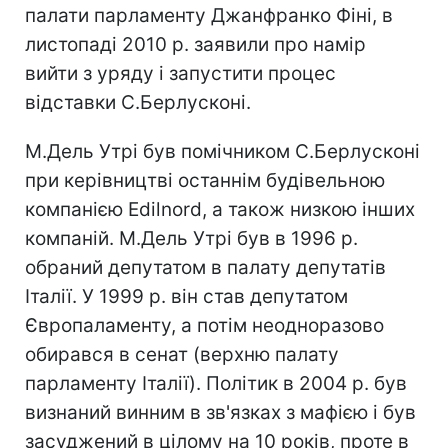
палати парламенту Джанфранко Фіні, в
листопаді 2010 р. заявили про намір
вийти з уряду і запустити процес
відставки С.Берлусконі.
М.Дель Утрі був помічником С.Берлусконі
при керівництві останнім будівельною
компанією Edilnord, а також низкою інших
компаній. М.Дель Утрі був в 1996 р.
обраний депутатом в палату депутатів
Італії. У 1999 р. він став депутатом
Європаламенту, а потім неодноразово
обирався в сенат (верхню палату
парламенту Італії). Політик в 2004 р. був
визнаний винним в зв'язках з мафією і був
засуджений в цілому на 10 років, проте в