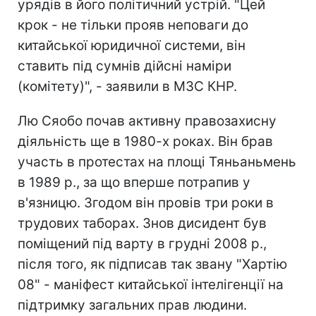
урядів в його політичний устрій. "Цей
крок - не тільки прояв неповаги до
китайської юридичної системи, він
ставить під сумнів дійсні наміри
(комітету)", - заявили в МЗС КНР.
Лю Сяобо почав активну правозахисну
діяльність ще в 1980-х роках. Він брав
участь в протестах на площі Тяньаньмень
в 1989 р., за що вперше потрапив у
в'язницю. Згодом він провів три роки в
трудових таборах. Знов дисидент був
поміщений під варту в грудні 2008 р.,
після того, як підписав так звану "Хартію
08" - маніфест китайської інтелігенції на
підтримку загальних прав людини.