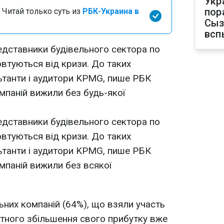
Укр
пор
 Читай только суть из
РБК-Украина в
Сыз
всп
представники будівельного сектора по
овтуються від кризи. До таких
ьтанти і аудитори KPMG, пише РБК
омпаній вижили без будь-якої
представники будівельного сектора по
овтуються від кризи. До таких
ьтанти і аудитори KPMG, пише РБК
омпаній вижили без всякої
ьних компаній (64%), що взяли участь
отного збільшення свого прибутку вже