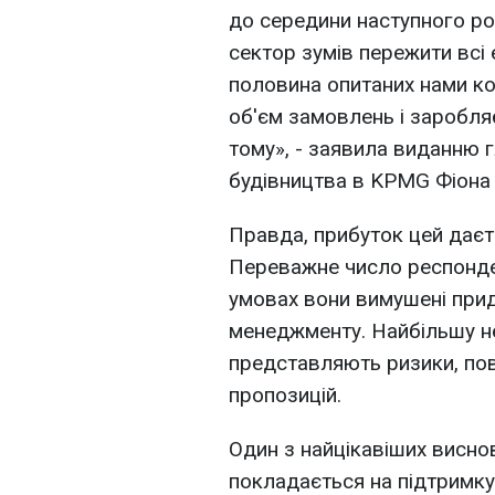
до середини наступного рок
сектор зумів пережити всі
половина опитаних нами к
об'єм замовлень і заробляє
тому», - заявила виданню 
будівництва в KPMG Фіона
Правда, прибуток цей даєт
Переважне число респонден
умовах вони вимушені прид
менеджменту. Найбільшу н
представляють ризики, пов
пропозицій.
Один з найцікавіших висно
покладається на підтримку