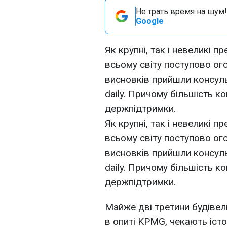
Не трать время на шум!
Google
Як крупні, так і невеликі 
всьому світу поступово ог
висновків прийшли консул
daily. Причому більшість к
держпідтримки.
Як крупні, так і невеликі 
всьому світу поступово ог
висновків прийшли консул
daily. Причому більшість к
держпідтримки.
Майже дві третини будівел
в опиті KPMG, чекають іст