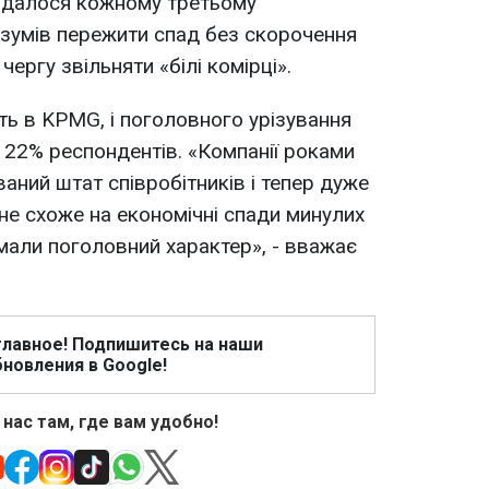
 вдалося кожному третьому
е зумів пережити спад без скорочення
ергу звільняти «білі комірці».
ть в KPMG, і поголовного урізування
е 22% респондентів. «Компанії роками
аний штат співробітників і тепер дуже
е не схоже на економічні спади минулих
 мали поголовний характер», - вважає
главное! Подпишитесь на наши
новления в Google!
 нас там, где вам удобно!