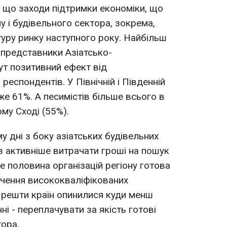
, що заходи підтримки економіки, що
у і будівельного сектора, зокрема,
туру ринку наступного року. Найбільш
представники Азіатсько-
ут позитивний ефект від
еспондентів. У Північній і Південній
же 61%. А песимістів більше всього в
ому Сході (55%).
 дні з боку азіатських будівельних
з активніше витрачати гроші на пошук
е половина організацій регіону готова
учення висококваліфікованих
 решти країн опинилися куди менш
і - переплачувати за якість готові
ора.