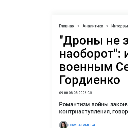
Главная
»
Аналитика
»
Интервь
"Дроны не 
наоборот": 
военным С
Гордиенко
09:00 08.08.2026 Сб
Романтизм войны закон
контрнаступления, гово
ЮЛИЯ АКИМОВА