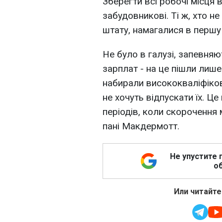
Зберегти всі робочі місця
забудовникові. Ті ж, хто н
штату, намагалися в першу ч
Не було в галузі, запевняю
зарплат - на це пішли лиш
набирали висококваліфіков
не хочуть відпускати їх. Ц
періодів, коли скорочення
пані Макдермотт.
Не упустите 
об
Или читайте