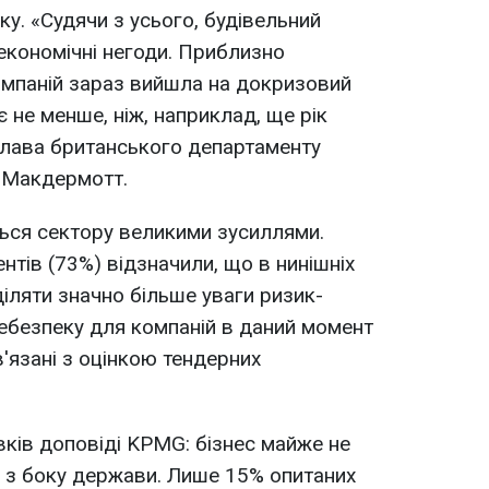
у. «Судячи з усього, будівельний
 економічні негоди. Приблизно
омпаній зараз вийшла на докризовий
 не менше, ніж, наприклад, ще рік
глава британського департаменту
 Макдермотт.
ься сектору великими зусиллями.
тів (73%) відзначили, що в нинішніх
іляти значно більше уваги ризик-
ебезпеку для компаній в даний момент
'язані з оцінкою тендерних
вків доповіді KPMG: бізнес майже не
 з боку держави. Лише 15% опитаних