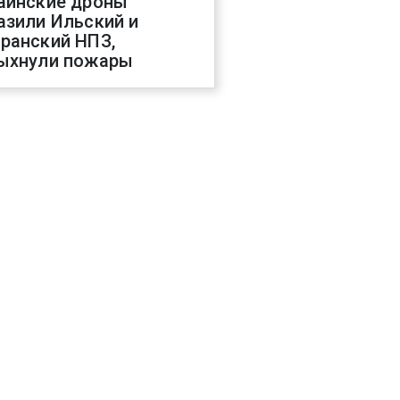
аинские дроны
азили Ильский и
ранский НПЗ,
ыхнули пожары