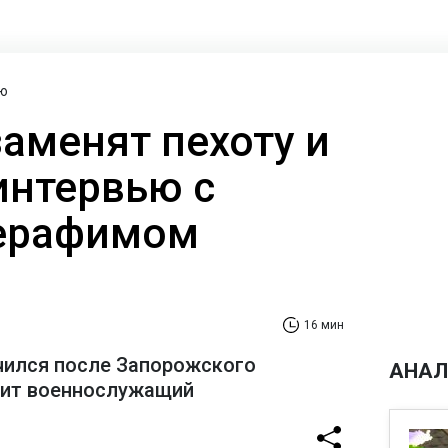
ю
заменят пехоту и
интервью с
ерафимом
16 мин
чился после Запорожского
АНАЛ
рит военнослужащий