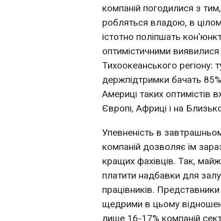
компаній погодилися з тим
робляться владою, в цілом
істотно поліпшать кон'юнк
оптимістичними виявилися 
Тихоокеанського регіону: т
держпідтримки бачать 85% р
Америці таких оптимістів в
Європі, Африці і на Близьк
Упевненість в завтрашньому
компаній дозволяє їм зара
кращих фахівців. Так, майж
платити надбавки для зал
працівників. Представники
щедрими в цьому відношенн
лише 16-17% компаній сект