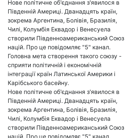
Нове політичне об'єднання з'явилося в
Південній Америці. Дванадцять країн,
зокрема Аргентина, Болівія, Бразилія,
Чилі, Колумбія Еквадор і Венесуела
створили Південноамериканський Союз
націй. Про це повідомляє "5" канал.
Головна мета створення такого союзу -
сприяти політичній і економічній
інтеграції країн Латинської Америки і
Карібського басейну.
Нове політичне об'єднання з'явилося в
Південній Америці. Дванадцять країн,
зокрема Аргентина, Болівія, Бразилія,
Чилі, Колумбія Еквадор і Венесуела
створили Південноамериканський Союз
націй. Про це повідомляє "5" канал.