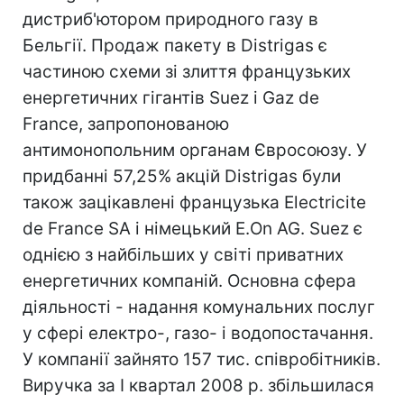
дистриб'ютором природного газу в
Бельгії. Продаж пакету в Distrigas є
частиною схеми зі злиття французьких
енергетичних гігантів Suez і Gaz de
France, запропонованою
антимонопольним органам Євросоюзу. У
придбанні 57,25% акцій Distrigas були
також зацікавлені французька Electricite
de France SA і німецький E.On AG. Suez є
однією з найбільших у світі приватних
енергетичних компаній. Основна сфера
діяльності - надання комунальних послуг
у сфері електро-, газо- і водопостачання.
У компанії зайнято 157 тис. співробітників.
Виручка за I квартал 2008 р. збільшилася