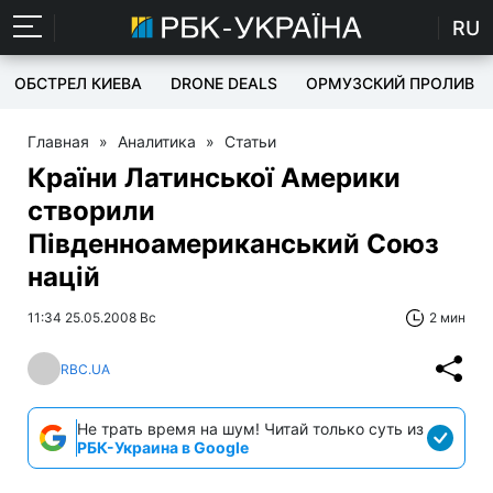
RU
ОБСТРЕЛ КИЕВА
DRONE DEALS
ОРМУЗСКИЙ ПРОЛИВ
Главная
»
Аналитика
»
Статьи
Країни Латинської Америки
створили
Південноамериканський Союз
націй
11:34 25.05.2008 Вс
2 мин
RBC.UA
Не трать время на шум! Читай только суть из
РБК-Украина в Google