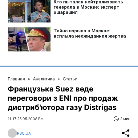
Главная
»
Аналитика
»
Статьи
Французька Suez веде
переговори з ENI про продаж
дистриб'ютора газу Distrigas
11:17 25.05.2008 Вс
2 мин
RBC.UA