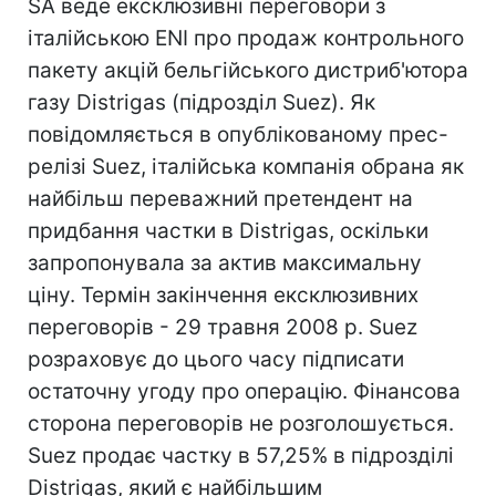
SA веде ексклюзивні переговори з
італійською ENI про продаж контрольного
пакету акцій бельгійського дистриб'ютора
газу Distrigas (підрозділ Suez). Як
повідомляється в опублікованому прес-
релізі Suez, італійська компанія обрана як
найбільш переважний претендент на
придбання частки в Distrigas, оскільки
запропонувала за актив максимальну
ціну. Термін закінчення ексклюзивних
переговорів - 29 травня 2008 р. Suez
розраховує до цього часу підписати
остаточну угоду про операцію. Фінансова
сторона переговорів не розголошується.
Suez продає частку в 57,25% в підрозділі
Distrigas, який є найбільшим