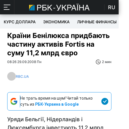
RU
КУРС ДОЛЛАРА
ЭКОНОМИКА
ЛИЧНЫЕ ФИНАНСЫ
T
Країни Бенілюкса придбають
частину активів Fortis на
суму 11,2 млрд євро
08:26 29.09.2008 Пн
2 мин
RBC.UA
Не трать время на шум! Читай только
суть из
РБК-Украина в Google
Уряди Бельгії, Нідерландів і
Люксембурга інвестують 11,2 млрд