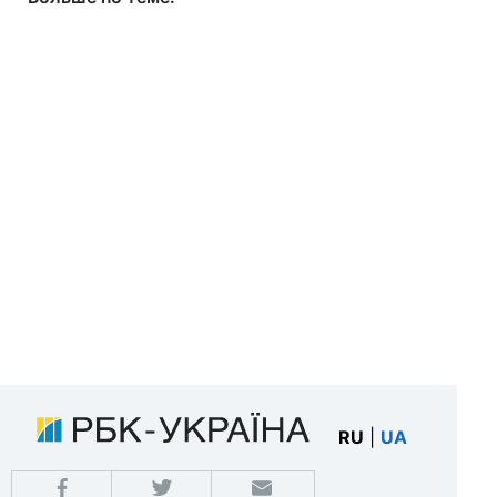
RU
|
UA