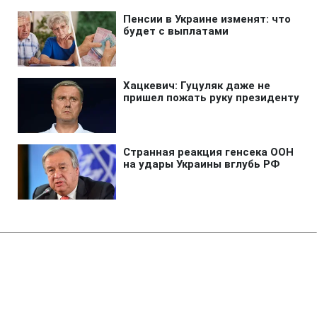
Главная
»
Аналитика
»
Статьи
М.Азаров: Проект
держбюджету-2011 передбачає