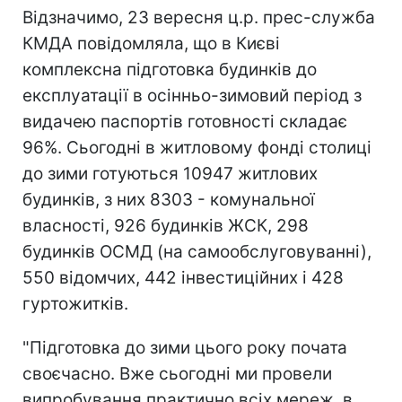
Відзначимо, 23 вересня ц.р. прес-служба
КМДА повідомляла, що в Києві
комплексна підготовка будинків до
експлуатації в осінньо-зимовий період з
видачею паспортів готовності складає
96%. Сьогодні в житловому фонді столиці
до зими готуються 10947 житлових
будинків, з них 8303 - комунальної
власності, 926 будинків ЖСК, 298
будинків ОСМД (на самообслуговуванні),
550 відомчих, 442 інвестиційних і 428
гуртожитків.
"Підготовка до зими цього року почата
своєчасно. Вже сьогодні ми провели
випробування практично всіх мереж, в