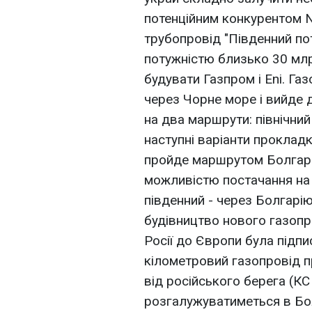
потенційним конкурентом N
трубопровід "Південний по
потужністю близько 30 млрд
будувати Газпром і Eni. Га
через Чорне море і вийде 
на два маршрути: північний
наступні варіанти прокладк
пройде маршрутом Болгарі
можливістю постачання на н
південний - через Болгарію 
будівництво нового газопр
Росії до Європи була підпи
кілометровий газопровід 
від російського берега (КС
розгалужуватиметься в Бол