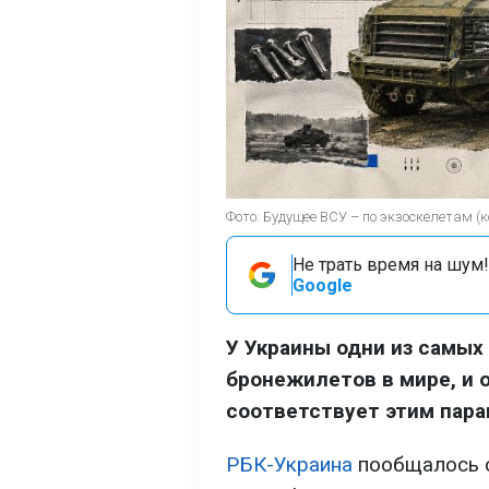
Фото: Будущее ВСУ – по экзоскелетам 
Не трать время на шум!
Google
У Украины одни из самых
бронежилетов в мире, и 
соответствует этим пара
РБК-Украина
пообщалось с