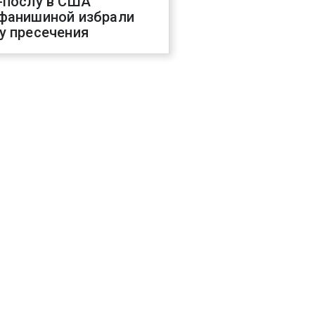
-послу в США
фанишиной избрали
у пресечения