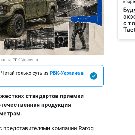
корре
Буд
экз
с т
Tact
(коллаж РБК-Украина)
 Читай только суть из
РБК-Украина в
 жестких стандартов приемки
отечественная продукция
метрам.
 представителями компании Rarog