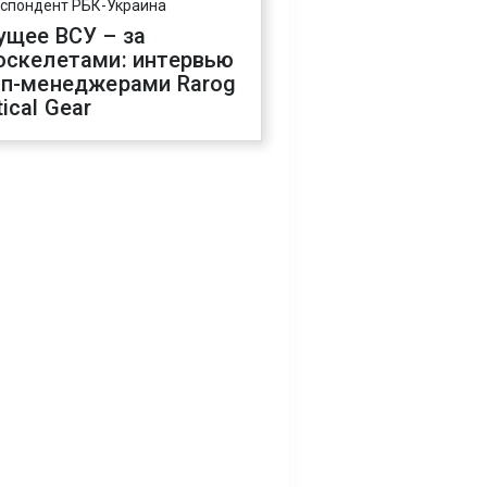
спондент РБК-Украина
ущее ВСУ – за
оскелетами: интервью
оп-менеджерами Rarog
ical Gear