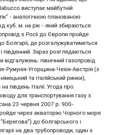
abucco виступає майбутній
тік" - аналогічною планованою
 куб. м. на рік - який збираються
зопровід з Росії до Європи пройде
до Болгарії, де розгалужуватиметься
 і південний. Зараз розглядаються
и відгалужень: північний газопровід
я-Румунія-Угорщина-Чехія-Австрія (з
імецький та італійський ринки),
на південь Італії. Угода про
оводу для транспортування газу з
сана 23 червня 2007 р. 900-
пройде через акваторію Чорного моря
 "Берегова") до болгарського і
гарії на два трубопроводи, один з