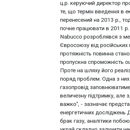
ц.р. керуючий директор пр
те, що термін введення в 
перенесений на 2013 р., то
почне працювати в 2011 р.
Nabucco розроблявся з ме
Євросоюзу від російських 
протяжність повинна стано
пропускна спроможність оці
Проте на шляху його реаліз
поряд проблем. Одна з них 
газопровід заповнюватиме
величезну підтримку, але 
важко", - зазначає предст
енергетичних досліджень 
брак газу, аналітики побо
украй складно залучити нео