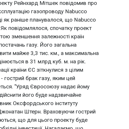
оекту Рейнхард Мітшек повідомив про
експлуатацію газопроводу Nabucco
ді як раніше планувалося, що Nabucco
 Як повідомлялося, спочатку проект
тою зменшення залежності країн
постачань газу. Його загальна
вити майже 3,3 тис. км., а максимальна
нюється в 31 млрд куб. м. на рік.
ації країни ЄС зіткнулися з цілим
- гострий брак газу, яким цей
ться. "Уряд Євросоюзу надає йому
здійснити його буде надзвичайне
авник Оксфордського інституту
Джонатан Штерн. Враховуючи гострий
юються, що для цього проекту буде
бхідні інвестиції. Нагадаємо, що