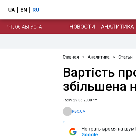
UA
EN
RU
НОВОСТИ
АНАЛИТИКА
ЧТ, 06 АВГУСТА
Главная
»
Аналитика
»
Статьи
Вартість пр
збільшена н
15:39 29.05.2008 Чт
RBC.UA
Не трать время на шум!
Google