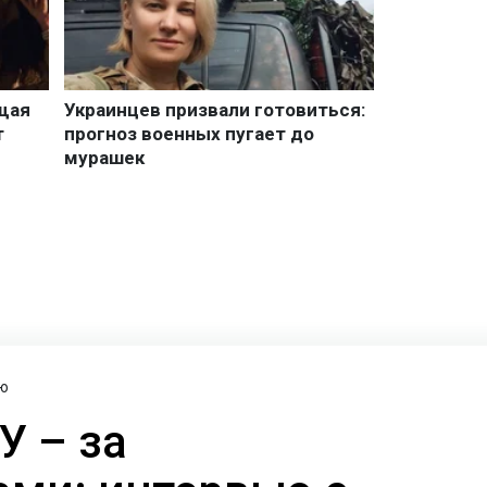
ю
У – за