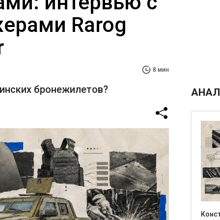
ами: интервью с
ерами Rarog
r
8 мин
аинских бронежилетов?
АНАЛ
Конс