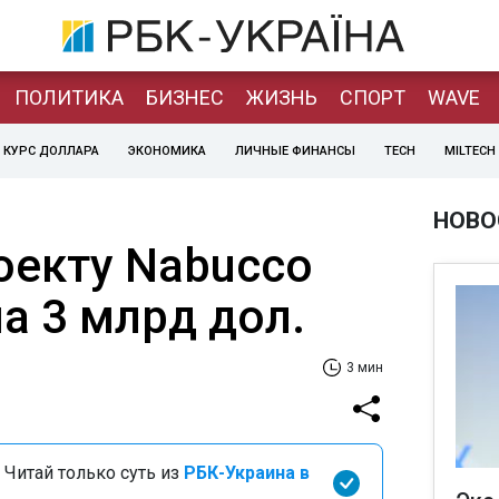
ПОЛИТИКА
БИЗНЕС
ЖИЗНЬ
СПОРТ
WAVE
КУРС ДОЛЛАРА
ЭКОНОМИКА
ЛИЧНЫЕ ФИНАНСЫ
TECH
MILTECH
НОВО
оекту Nabucco
а 3 млрд дол.
3 мин
 Читай только суть из
РБК-Украина в