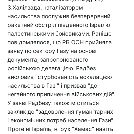
З.Халілзада, каталізатором
насильства послужив безперервний
ракетний обстріл південного Ізраїлю
палестинськими бойовиками. Раніше
повідомлялося, що РБ ООН прийняла
заяву по сектору Газу на основі
документа, запропонованого
російською делегацією. Радбез
висловив "стурбованість ескалацією
насильства в Газі" і призвав "до
негайного припинення військових дій".
У заяві Радбезу також міститься
заклик до "задоволення гуманітарних
і економічних потреб населення Гази".
Проте ні Ізраїль, ні рух "Хамас" навіть