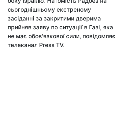
боку Ізраїлю. Натомість Радбез на
сьогоднішньому екстреному
засіданні за закритими дверима
прийняв заяву по ситуації в Газі, яка
не має обов'язкової сили, повідомляє
телеканал Press TV.