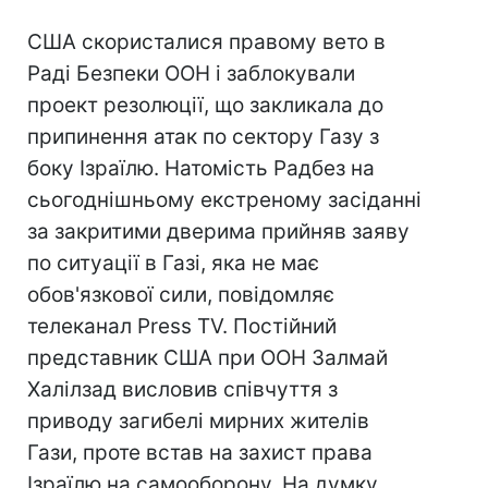
США скористалися правому вето в
Раді Безпеки ООН і заблокували
проект резолюції, що закликала до
припинення атак по сектору Газу з
боку Ізраїлю. Натомість Радбез на
сьогоднішньому екстреному засіданні
за закритими дверима прийняв заяву
по ситуації в Газі, яка не має
обов'язкової сили, повідомляє
телеканал Press TV. Постійний
представник США при ООН Залмай
Халілзад висловив співчуття з
приводу загибелі мирних жителів
Гази, проте встав на захист права
Ізраїлю на самооборону. На думку