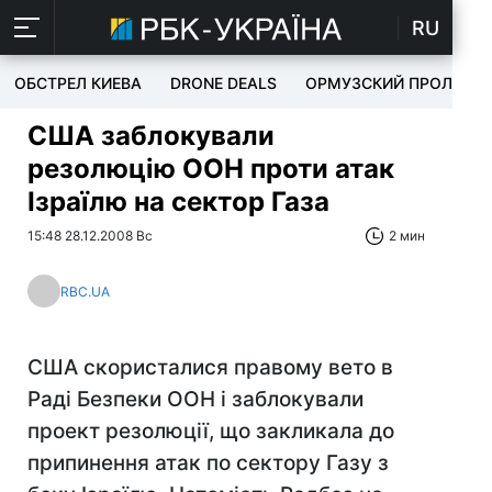
RU
ОБСТРЕЛ КИЕВА
DRONE DEALS
ОРМУЗСКИЙ ПРОЛИВ
США заблокували
резолюцію ООН проти атак
Ізраїлю на сектор Газа
15:48 28.12.2008 Вс
2 мин
RBC.UA
США скористалися правому вето в
Раді Безпеки ООН і заблокували
проект резолюції, що закликала до
припинення атак по сектору Газу з