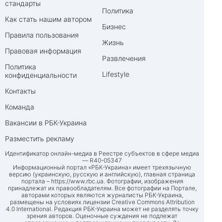
стандарты
Политика
Как стать нашим автором
Бизнес
Правила пользования
Жизнь
Правовая информация
Развлечения
Политика
Lifestyle
конфиденциальности
Контакты
Команда
Вакансии в РБК-Украина
Разместить рекламу
Идентификатор онлайн-медиа в Реестре субъектов в сфере медиа
— R40-05347
Информационный портал «РБК-Украина» имеет трехязычную
версию (украинскую, русскую и английскую), главная страница
портала –
https://www.rbc.ua
. Фотографии, изображения
принадлежат их правообладателям. Все фотографии на Портале,
авторами которых являются журналисты РБК-Украина,
размещены на условиях лицензии Creative Commons Attribution
4.0 International. Редакция РБК-Украина может не разделять точку
зрения авторов. Оценочные суждения не подлежат