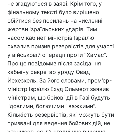
не згадуються в заяві. Крім того, у
фінальному тексті було вирішено
обійтися без посилань на численні
жертви ізраїльських ударів. Тим
часом кабінет міністрів Ізраїлю
схвалив призив резервістів для участі
у військовій операції проти "Хамас".
Про це повідомив після засідання
кабміну секретар уряду Овад
Йехезкель. За його словами, прем'єр-
міністр Ізраїлю Ехуд Ольмерт заявив
міністрам, що бойові дії в Газі будуть
"довгими, болючими і важкими".
Кількість резервістів, які можуть бути
призвані для ведення бойових дій, не
уточнюється. Сьогоднішнє рішення