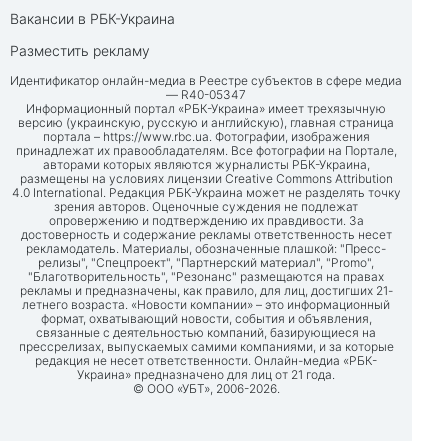
Вакансии в РБК-Украина
Разместить рекламу
Идентификатор онлайн-медиа в Реестре субъектов в сфере медиа
— R40-05347
Информационный портал «РБК-Украина» имеет трехязычную
версию (украинскую, русскую и английскую), главная страница
портала –
https://www.rbc.ua
. Фотографии, изображения
принадлежат их правообладателям. Все фотографии на Портале,
авторами которых являются журналисты РБК-Украина,
размещены на условиях лицензии Creative Commons Attribution
4.0 International. Редакция РБК-Украина может не разделять точку
зрения авторов. Оценочные суждения не подлежат
опровержению и подтверждению их правдивости. За
достоверность и содержание рекламы ответственность несет
рекламодатель. Материалы, обозначенные плашкой: "Пресс-
релизы", "Спецпроект", "Партнерский материал", "Promo",
"Благотворительность", "Резонанс" размещаются на правах
рекламы и предназначены, как правило, для лиц, достигших 21-
летнего возраста. «Новости компании» – это информационный
формат, охватывающий новости, события и объявления,
связанные с деятельностью компаний, базирующиеся на
прессрелизах, выпускаемых самими компаниями, и за которые
редакция не несет ответственности. Онлайн-медиа «РБК-
Украина» предназначено для лиц от 21 года.
© ООО «УБТ», 2006-2026.