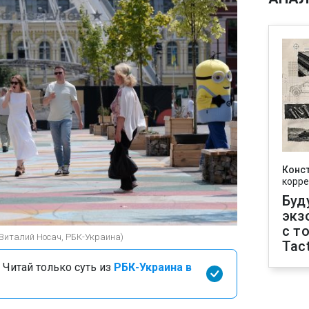
Конс
корре
Буд
экз
с т
(Виталий Носач, РБК-Украина)
Tact
 Читай только суть из
РБК-Украина в