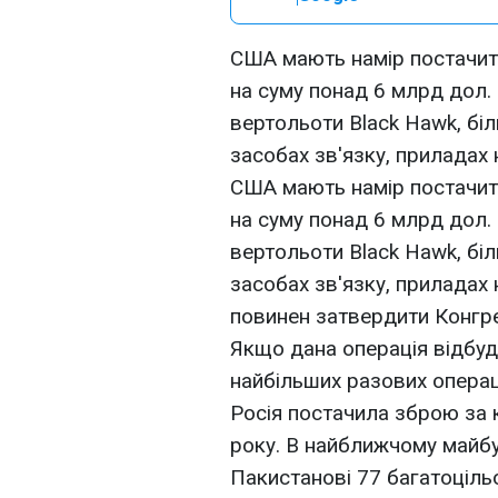
США мають намір постачити
на суму понад 6 млрд дол.
вертольоти Black Hawk, бі
засобах зв'язку, приладах 
США мають намір постачити
на суму понад 6 млрд дол.
вертольоти Black Hawk, бі
засобах зв'язку, приладах
повинен затвердити Конгре
Якщо дана операція відбуд
найбільших разових операці
Росія постачила зброю за
року. В найближчому майб
Пакистанові 77 багатоцільо