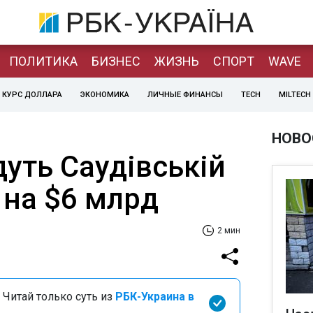
ПОЛИТИКА
БИЗНЕС
ЖИЗНЬ
СПОРТ
WAVE
КУРС ДОЛЛАРА
ЭКОНОМИКА
ЛИЧНЫЕ ФИНАНСЫ
TECH
MILTECH
НОВО
уть Саудівській
ї на $6 млрд
2 мин
 Читай только суть из
РБК-Украина в