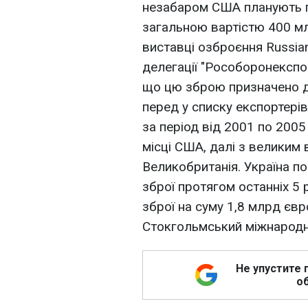
незабаром США планують пр
загальною вартістю 400 мл
виставці озброєння Russia
делегації "Рособоронекспо
що цю зброю призначено дл
перед у списку експортерів
за період від 2001 по 200
місці США, далі з великим 
Великобританія. Україна по
зброї протягом останніх 5 
зброї на суму 1,8 млрд єв
Стокгольмський міжнародни
Не упустите 
об