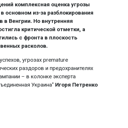
ений комплексная оценка угрозы
 в основном из-за разблокирования
 в Венгрии. Но внутренняя
стигла критической отметки, а
ились с фронта в плоскость
венных расколов.
спехов, угрозах premature
ческих раздоров и предохранителях
ампании – в колонке эксперта
бъединенная Украина"
Игоря Петренко