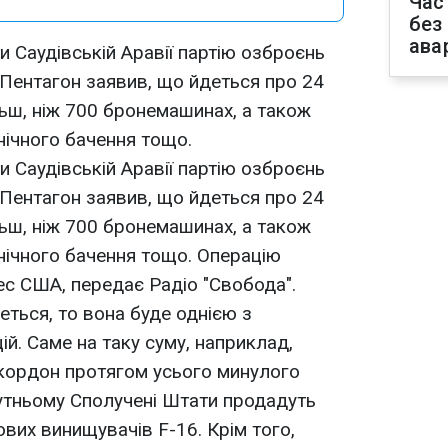
Час
без
ава
 Саудівській Аравії партію озброєнь
 Пентагон заявив, що йдеться про 24
льш, ніж 700 бронемашинах, а також
нічного бачення тощо.
 Саудівській Аравії партію озброєнь
 Пентагон заявив, що йдеться про 24
льш, ніж 700 бронемашинах, а також
 нічного бачення тощо. Операцію
с США, передає Радіо "Свобода".
еться, то вона буде однією з
й. Саме на таку суму, наприклад,
 кордон протягом усього минулого
утньому Сполучені Штати продадуть
вих винищувачів F-16. Крім того,