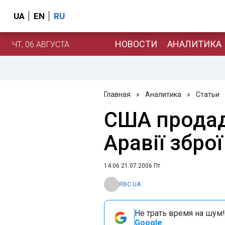
UA
EN
RU
НОВОСТИ
АНАЛИТИКА
ЧТ, 06 АВГУСТА
Главная
»
Аналитика
»
Статьи
США продад
Аравії збро
14:06 21.07.2006 Пт
RBC.UA
Не трать время на шум!
Google