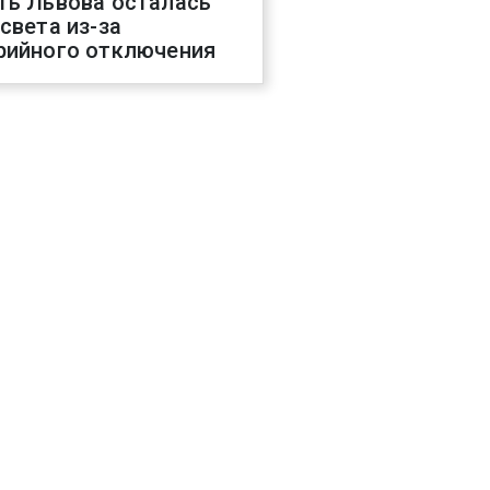
ть Львова осталась
 света из-за
рийного отключения