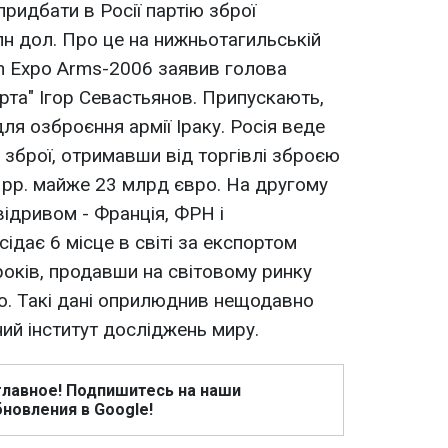
идбати в Росії партію зброї
н дол. Про це на нижньотагильській
n Expo Arms-2006 заявив голова
рта" Ігор Севастьянов. Припускають,
я озброєння армії Іраку. Росія веде
 зброї, отримавши від торгівлі зброєю
5 рр. майже 23 млрд євро. На другому
відривом - Франція, ФРН і
сідає 6 місце в світі за експортом
років, продавши на світовому ринку
ро. Такі дані оприлюднив нещодавно
й інститут досліджень миру.
главное! Подпишитесь на наши
новления в Google!