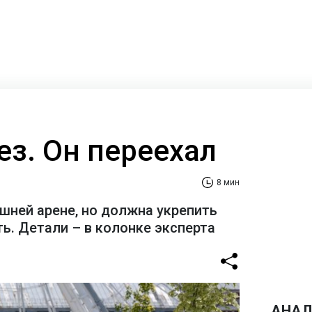
ез. Он переехал
8 мин
шней арене, но должна укрепить
ь. Детали – в колонке эксперта
АНАЛ