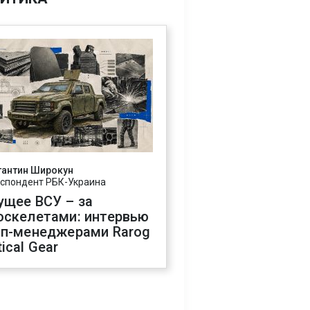
тантин Широкун
спондент РБК-Украина
ущее ВСУ – за
оскелетами: интервью
оп-менеджерами Rarog
ical Gear