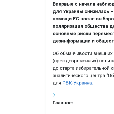
Впервые с начала наблюд
для Украины снизилась –
помощи ЕС после выборов
поляризация общества до
основные риски перемест
дезинформации и общест
Об обманчивости внешних у
(преждевременных) полити
до старта избирательной к
аналитического центра "О
для
РБК-Украина.
Главное: