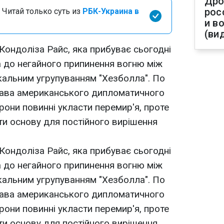
Дро
рос
 Читай только суть из
РБК-Украина в
и в
(ви
ондоліза Райс, яка прибуває сьогодні
а до негайного припинення вогню між
икальним угрупуванням "Хезболла". По
глава американського дипломатичного
рони повинні укласти перемир'я, проте
ти основу для постійного вирішення
ондоліза Райс, яка прибуває сьогодні
а до негайного припинення вогню між
икальним угрупуванням "Хезболла". По
глава американського дипломатичного
рони повинні укласти перемир'я, проте
ти основу для постійного вирішення