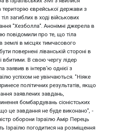
ра в ізраїльських ЗМІ з'явилися
а територію єврейської держави з
тіл загиблих в ході військових
ання "Хезболла". Анонімні джерела в
лю повідомили про те, що тіла
в землі в місцях тимчасового
бути повернені ліванській стороні в
і вбитими. В свою чергу лідер
 заявив в інтерв'ю однієї з
раїлю успіхом не увінчаються. "Ніяке
принесе політичних результатів, якщо
ання заявлених завдань,
пинення бомбардувань сіоністських
що це завдання не буде виконано", -
ністр оборони Ізраїлю Амір Перець
ть Ізраїлю погодитися на розміщення