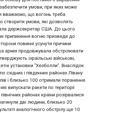
забезпечити умови, при яких може
и вважаємо, що вогонь треба
о створити умови, які дозволять
азала держсекретар США. До цього
не припинення вогню призведе до
 сторони повинні усунути причини
ька армія продовжувала обстрілювати
 стверджують ізраїльські військові,
етні установки "Хезболли". Внаслідок
по східних і південних районах Лівану
лів і близько 100 отримали поранення.
яє випускати ракети по території
 північних районах країни розірвалися
загинули дві людини, близько 20
ультаті аналогічного обстрілу ще 10