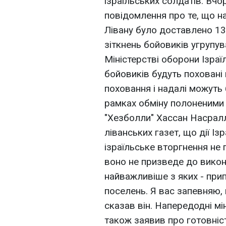
ізраїльських солдатів. Вчо
повідомлення про те, що н
Лівану було доставлено 13 
зіткнень бойовиків угрупув
Міністерстві оборони Ізраї
бойовиків будуть поховані 
поховання і надалі можуть 
рамках обміну полоненими 
"Хезболли" Хассан Насралла
ліванських газет, що дії Із
ізраїльське вторгнення не 
воно не призведе до викон
найважливіше з яких - при
поселень. Я вас запевняю, 
сказав він. Напередодні мі
також заявив про готовніс