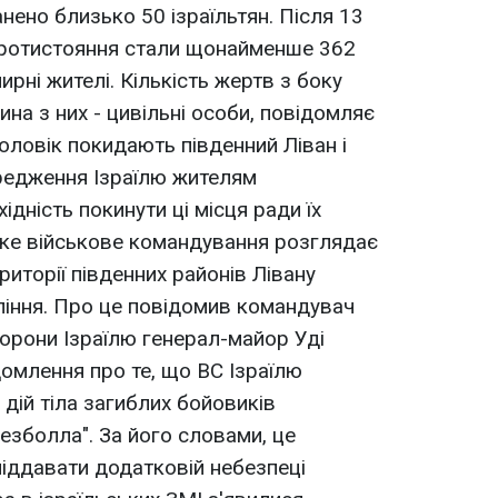
анено близько 50 ізраїльтян. Після 13
протистояння стали щонайменше 362
мирні жителі. Кількість жертв з боку
ина з них - цивільні особи, повідомляє
 чоловік покидають південний Ліван і
ередження Ізраїлю жителям
ідність покинути ці місця ради їх
ське військове командування розглядає
иторії південних районів Лівану
ління. Про це повідомив командувач
борони Ізраїлю генерал-майор Уді
домлення про те, що ВС Ізраїлю
дій тіла загиблих бойовиків
езболла". За його словами, це
іддавати додатковій небезпеці