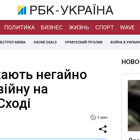
ПОЛИТИКА
БИЗНЕС
ЖИЗНЬ
СПОРТ
WAVE
БСТРЕЛ КИЕВА
DRONE DEALS
ОРМУЗСКИЙ ПРОЛИВ
ВОЙНА В УКРАИ
НОВО
ають негайно
війну на
Сході
3 мин