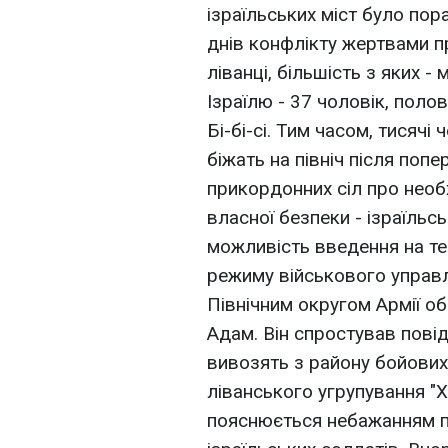
ізраїльських міст було пор
днів конфлікту жертвами 
ліванці, більшість з яких - 
Ізраїлю - 37 чоловік, полов
Бі-бі-сі. Тим часом, тисячі
біжать на північ після поп
прикордонних сіл про необх
власної безпеки - ізраїль
можливість введення на тер
режиму військового управ
Північним округом Армії о
Адам. Він спростував пові
вивозять з району бойових 
ліванського угрупування "Х
пояснюється небажанням п