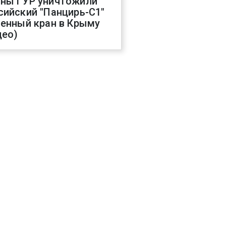
ны ГУР уничтожили
сийский "Панцирь-С1"
оенный кран в Крыму
део)