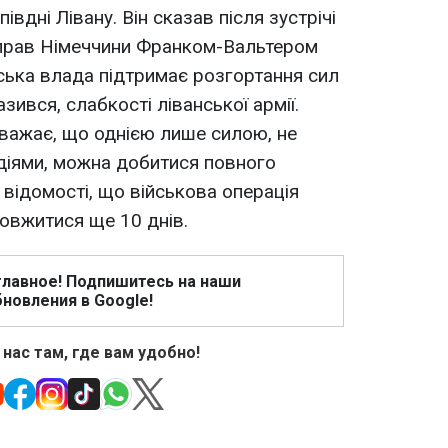
івдні Лівану. Він сказав після зустрічі
справ Німеччини Франком-Вальтером
ська влада підтримає розгортання сил
зився, слабкості ліванської армії.
вважає, що однією лише силою, не
діями, можна добитися повного
 відомості, що військова операція
довжитися ще 10 днів.
главное! Подпишитесь на наши
новления в Google!
 нас там, где вам удобно!