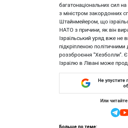
багатонаціональних сил на п
з міністром закордонних 
Штайнмейером, що ізраїль
НАТО з причини, як він вира
Ізраїльський уряд вже не 
підкріпленою політичними 
роззброєння "Хезболли". Є
Ізраїлю в Лівані може про
Не упустите 
об
Или читайте
Больше по теме: