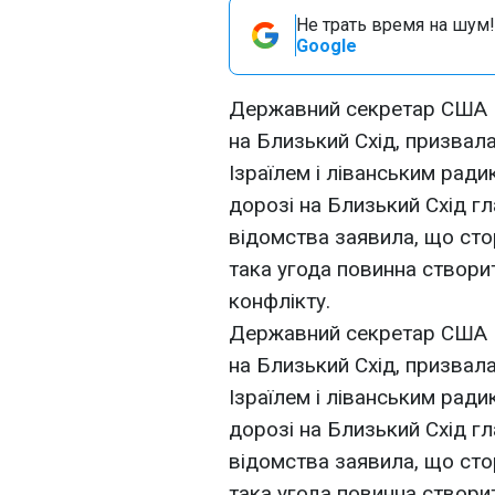
Не трать время на шум!
Google
Державний секретар США К
на Близький Схід, призвал
Ізраїлем і ліванським рад
дорозі на Близький Схід 
відомства заявила, що сто
така угода повинна створи
конфлікту.
Державний секретар США К
на Близький Схід, призвал
Ізраїлем і ліванським рад
дорозі на Близький Схід 
відомства заявила, що сто
така угода повинна створи