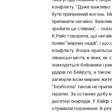
конфлікту. "Дуже важливо 
бути припинений вогонь. М
припинити негайно. Важлив
зробити це стійким", - ск
К.Райс говорила, що негай
появи "марних надій", і що
конфлікту. Вчора ізраїльс
ліванські міста, в яких, як
знаходяться бойовики і рак
ударів по Бейруту, а також 
загинули вісім мирних жите
"Хезболла" також не припин
Ізраїлю. За останню добу в
десятки снарядів. У Хайфі 
отримали поранення. В рез