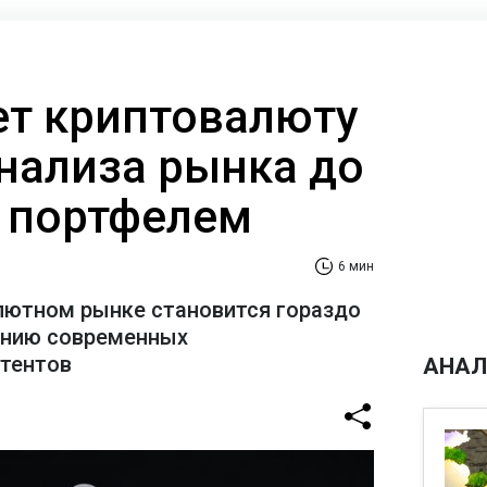
ает криптовалюту
анализа рынка до
 портфелем
6 мин
лютном рынке становится гораздо
ению современных
стентов
АНАЛ