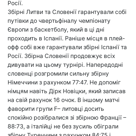
Росії.
Збірні Литви та Словенії гарантували собі
путівки до чвертьфіналу чемпіонату
Європи з баскетболу, який в ці дні
проходить в Іспанії. Раніше місця в плей-
офф собі вже гарантували збірні Іспанії та
Росії. Збірна Словенії продовжує всіх
дивувати на цьому турнірі. Напередодні
словенці розгромили сильну збірну
Німеччини з рахунком 77:47. Не допоміг
німцям навіть Дірк Новіцки, який записав
на свій рахунок 16 очок. В іншому матчі
фаворити групи F– литовці досить
спокійно розібралися зі збірною Франції –
88:73, а італійці не без зусиль обіграли
збірну Туреччини з рахунком 84:75 і