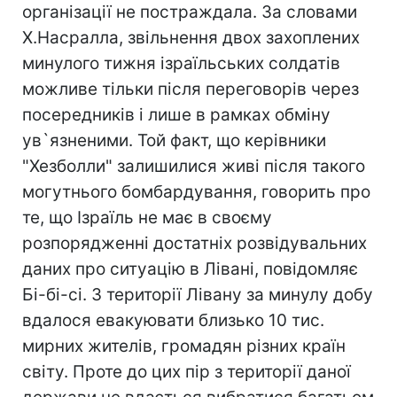
організації не постраждала. За словами
Х.Насралла, звільнення двох захоплених
минулого тижня ізраїльських солдатів
можливе тільки після переговорів через
посередників і лише в рамках обміну
ув`язненими. Той факт, що керівники
"Хезболли" залишилися живі після такого
могутнього бомбардування, говорить про
те, що Ізраїль не має в своєму
розпорядженні достатніх розвідувальних
даних про ситуацію в Лівані, повідомляє
Бі-бі-сі. З території Лівану за минулу добу
вдалося евакуювати близько 10 тис.
мирних жителів, громадян різних країн
світу. Проте до цих пір з території даної