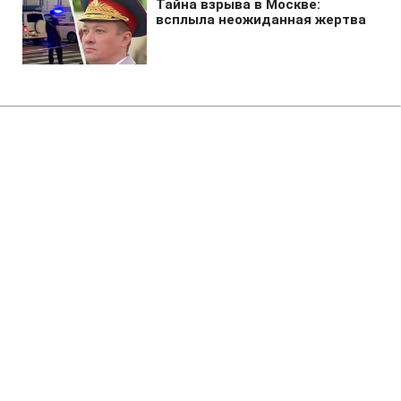
Главная
»
Аналитика
»
Статьи
В.Пинзеник: Місцеві бюджети
перевиконали план на 1 млрд
грн.
17:32 21.07.2006 Пт
3 мин
RBC.UA
Не трать время на шум! Читай только суть из
РБК-Украина в Google