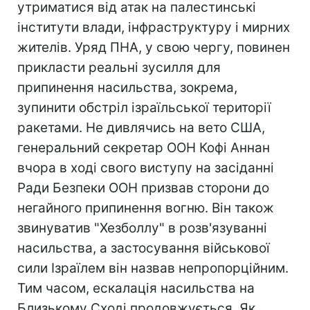
утриматися від атак на палестинські
інститути влади, інфраструктуру і мирних
жителів. Уряд ПНА, у свою чергу, повинен
прикласти реальні зусилля для
припинення насильства, зокрема,
зупинити обстріл ізраїльської території
ракетами. Не дивлячись на вето США,
генеральний секретар ООН Кофі Аннан
вчора в ході свого виступу на засіданні
Ради Безпеки ООН призвав сторони до
негайного припинення вогню. Він також
звинуватив "Хезболлу" в розв'язуванні
насильства, а застосування військової
сили Ізраїлем він назвав непропорційним.
Тим часом, ескалація насильства на
Близькому Сході продовжується. Як