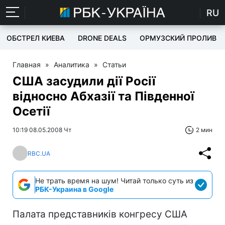
RU
ОБСТРЕЛ КИЕВА
DRONE DEALS
ОРМУЗСКИЙ ПРОЛИВ
Главная
»
Аналитика
»
Статьи
США засудили дії Росії
відносно Абхазії та Південної
Осетії
10:19 08.05.2008 Чт
2 мин
RBC.UA
Не трать время на шум! Читай только суть из
РБК-Украина в Google
Палата представників конгресу США