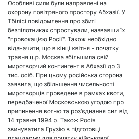
Особливі сили були направлені на
охорону повітряного простору Абхазії. У
Тбілісі повідомлення про збиті
безпілотниках спростували, назвавши їх
"провокацією Росії". Також необхідно
відзначити, що в кінці квітня - початку
травня ц.р. Москва збільшила свій
миротворчий контингент в Абхазії до 3
тис. осіб. При цьому російська сторона
заявила, що збільшення чисельності
миротворців проведене в рамках квоти,
передбаченої Московською угодою про
припинення вогню та роз'єднання сил від
14 травня 1994 р. Також Росія
звинуватила Грузію в підготовці
плацдарму для початку військової