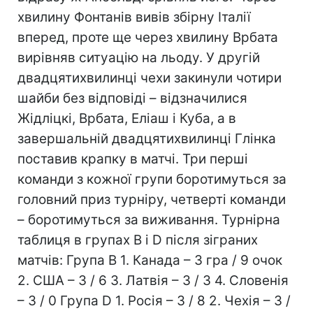
хвилину Фонтанів вивів збірну Італії
вперед, проте ще через хвилину Врбата
вирівняв ситуацію на льоду. У другій
двадцятихвилинці чехи закинули чотири
шайби без відповіді – відзначилися
Жідліцкі, Врбата, Еліаш і Куба, а в
завершальній двадцятихвилинці Глінка
поставив крапку в матчі. Три перші
команди з кожної групи боротимуться за
головний приз турніру, четверті команди
– боротимуться за виживання. Турнірна
таблиця в групах В і D після зіграних
матчів: Група В 1. Канада – 3 гра / 9 очок
2. США – 3 / 6 3. Латвія – 3 / 3 4. Словенія
– 3 / 0 Група D 1. Росія – 3 / 8 2. Чехія – 3 /