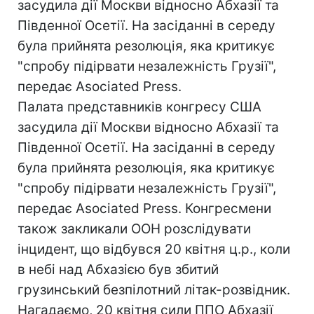
засудила дії Москви відносно Абхазії та
Південної Осетії. На засіданні в середу
була прийнята резолюція, яка критикує
"спробу підірвати незалежність Грузії",
передає Asociated Press.
Палата представників конгресу США
засудила дії Москви відносно Абхазії та
Південної Осетії. На засіданні в середу
була прийнята резолюція, яка критикує
"спробу підірвати незалежність Грузії",
передає Asociated Press. Конгресмени
також закликали ООН розслідувати
інцидент, що відбувся 20 квітня ц.р., коли
в небі над Абхазією був збитий
грузинський безпілотний літак-розвідник.
Нагадаємо, 20 квітня сили ППО Абхазії