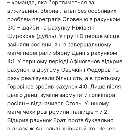
– команда, яка боротиметься за
виживання. Збірна Латвії без особливих
проблем переграла Словенію з рахунком
3:0 – шайби на рахунку Ніжівія і
Широкова (дубль). У групі D перше місце
зайняли росіяни, які в завершальному
матчі переграли збірну Данії з рахунком
4:1. У першому періоді Афіногенов відкрив
рахунок, в другому Овечкін і Федоров по
разу реалізували більшість, а в третьому
Горовіков зробив рахунок 4:0. Лише після
цього данці зуміли засмутити голкіпера
росіян – відзначився Столь. У іншому
матчі чехи розгромили італійців – 7:2.
Відкрив рахунок Ерат, проте буквально
відразу ж Ансольді зрівняв його. Через