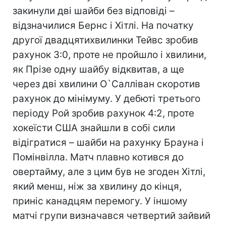
закинули дві шайби без відповіді –
відзначилися Бернс і Хітлі. На початку
другої двадцятихвилинки Тейвс зробив
рахунок 3:0, проте не пройшло і хвилини,
як Прізе одну шайбу відквитав, а ще
через дві хвилини О`Салліван скоротив
рахунок до мінімуму. У дебюті третього
періоду Рой зробив рахунок 4:2, проте
хокеїсти США знайшли в собі сили
відігратися – шайби на рахунку Брауна і
Помінвілла. Матч плавно котився до
овертайму, але з цим був не згоден Хітлі,
який менш, ніж за хвилину до кінця,
приніс канадцям перемогу. У іншому
матчі групи визначався четвертий зайвий