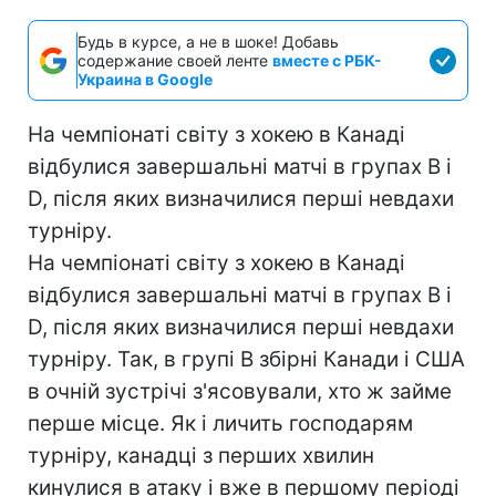
Будь в курсе, а не в шоке! Добавь
содержание своей ленте
вместе с РБК-
Украина в Google
На чемпіонаті світу з хокею в Канаді
відбулися завершальні матчі в групах В і
D, після яких визначилися перші невдахи
турніру.
На чемпіонаті світу з хокею в Канаді
відбулися завершальні матчі в групах В і
D, після яких визначилися перші невдахи
турніру. Так, в групі В збірні Канади і США
в очній зустрічі з'ясовували, хто ж займе
перше місце. Як і личить господарям
турніру, канадці з перших хвилин
кинулися в атаку і вже в першому періоді