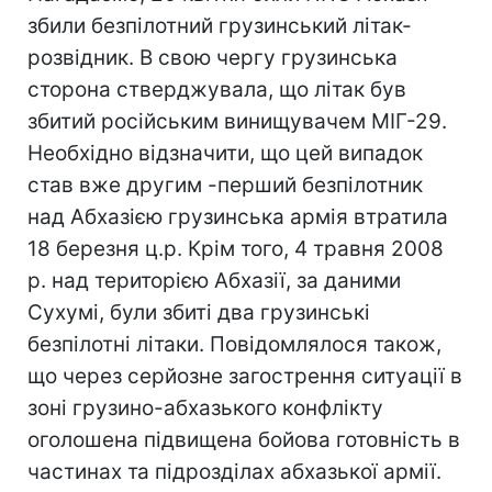
збили безпілотний грузинський літак-
розвідник. В свою чергу грузинська
сторона стверджувала, що літак був
збитий російським винищувачем МІГ-29.
Необхідно відзначити, що цей випадок
став вже другим -перший безпілотник
над Абхазією грузинська армія втратила
18 березня ц.р. Крім того, 4 травня 2008
р. над територією Абхазії, за даними
Сухумі, були збиті два грузинські
безпілотні літаки. Повідомлялося також,
що через серйозне загострення ситуації в
зоні грузино-абхазького конфлікту
оголошена підвищена бойова готовність в
частинах та підрозділах абхазької армії.