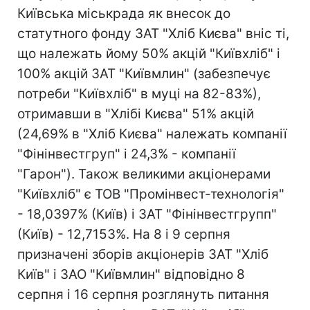
Київська міськрада як внесок до
статутного фонду ЗАТ "Хліб Києва" вніс ті,
що належать йому 50% акцій "Київхліб" і
100% акцій ЗАТ "Київмлин" (забезпечує
потреби "Київхліб" в муці на 82-83%),
отримавши в "Хлібі Києва" 51% акцій
(24,69% в "Хліб Києва" належать компанії
"Фінінвестгруп" і 24,3% - компанії
"Гарон"). Також великими акціонерами
"Київхліб" є ТОВ "Промінвест-технологія"
- 18,0397% (Київ) і ЗАТ "Фінінвестгрупп"
(Київ) - 12,7153%. На 8 і 9 серпня
призначені зборів акціонерів ЗАТ "Хліб
Київ" і ЗАО "Київмлин" відповідно 8
серпня і 16 серпня розглянуть питання