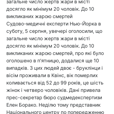
загальне число жертв жари в місті
досягло як мінімум 20 чоловік. До 10
викликаних жарою смертей
Судово-медичні експерти Нью-Йорка в
суботу, 5 серпня, увечері оголосили, що
загальне число жертв жари в місті
досягло як мінімум 20 чоловік. До 10
викликаних жарою смертей, про які було
оголошено в п'ятницю, додалися ще 10
випадків. З цих людей двоє - бруклінци і
вісім проживали в Квінс, вік померлих
коливається від 52 до 99 років, це шість
жінок і четверо чоловіків. Дані привела
прес-секретар бюро судмедекспертизи
Елен Борако. Неділю тому представник
Національного центру по попередженню