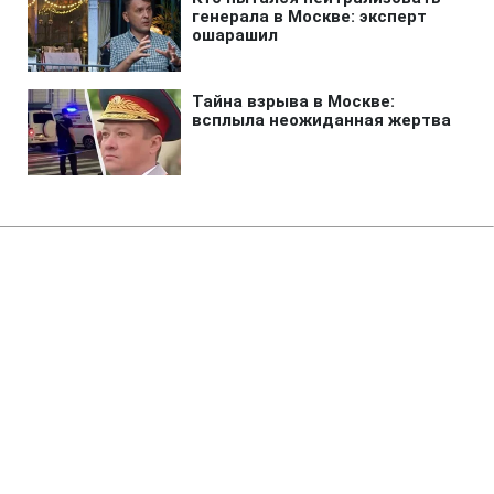
Главная
»
Аналитика
»
Статьи
Ізраїль попереджає, що не
залишить Ліван у спокої
15:28 05.08.2006 Сб
2 мин
RBC.UA