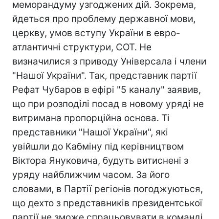
меморандуму узгоджених дій. Зокрема,
йдеться про проблему державної мови,
церкву, умов вступу України в евро-
атлантичні структури, СОТ. Не
визначилися з приводу Універсала і члени
"Нашої України". Так, представник партії
Рефат Чубаров в ефірі "5 каналу" заявив,
що при розподілі посад в новому уряді не
витримана пропорційна основа. Ті
представники "Нашої України", які
увійшли до Кабміну під керівництвом
Віктора Януковича, будуть витиснені з
уряду найближчим часом. За його
словами, в Партії регіонів погоджуються,
що дехто з представників президентської
партії не зможе спрацьовувати в команді