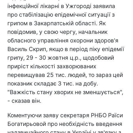
інфекційної лікарні в Ужгороді заявила
про стабілізацію епідемічної ситуації з
грипом в Закарпатській області. Як
повідомив, у свою чергу, начальник
обласного управління охорони здоров'я
Василь Скрип, якщо в період піку епідемії
грипу, 29 - 30 жовтня ц.р., щодобовий
приріст кількості захворюваних
перевищував 25 тис. людей, то зараз цей
показник складає 3 тис. на добу.
"Важкість стану хворих не зменшується",
- сказав він.
Коментуючи заяву секретаря РНБО Раїси
Богатирьовой про необхідність введення
надзвичайного стану в Україні у зв'язку з