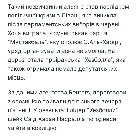
Такий незвичайний альянс став наслідком
політичної кризи в Лівані, яка виникла
після парламентських виборів в червні.
Хоча виграла їх суннітськая партія
"Мустакбаль", яку очолює С.Аль-Харірі,
уряд організувати вона не змогла. На її
дорозі стала проіранська "Хезболла", яка
також отримала немало депутатських
місць.
За даними агентства Reuters, переговори
з опозицією тривали до пізнього вечора
п'ятниці. У результаті лідер "Хезболли"
шейх Саїд Хасан Насралла погодився
увійти в коаліцію.