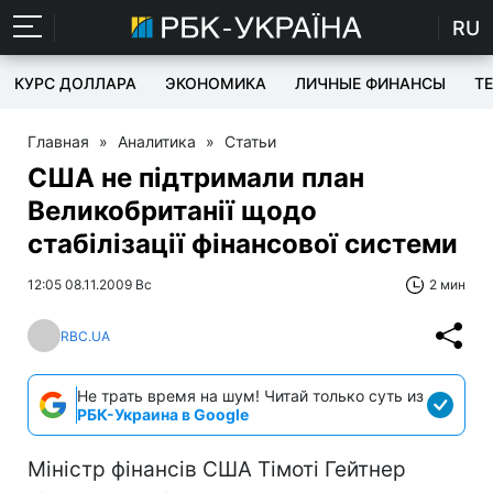
RU
КУРС ДОЛЛАРА
ЭКОНОМИКА
ЛИЧНЫЕ ФИНАНСЫ
T
Главная
»
Аналитика
»
Статьи
США не підтримали план
Великобританії щодо
стабілізації фінансової системи
12:05 08.11.2009 Вс
2 мин
RBC.UA
Не трать время на шум! Читай только суть из
РБК-Украина в Google
Міністр фінансів США Тімоті Гейтнер