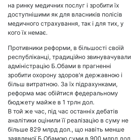
на ринку медичних послуг і зробити їх
доступнішими як для власників полісів
медичного страхування, так і для тих, у
кого їх немає.
Противники реформи, в більшості своїй
республіканці, традиційно звинувачували
адміністрацію Б.Обами в прагненні
зробити охорону здоров'я державною і
більш витратною. За їх підрахунками,
реформа має обійтися федеральному
бюджету майже в 1 трлн дол.
В той же час, під час останніх дебатів
аналітики оцінили її реалізацію в суму не
більше 829 млрд дол., що навіть менше
заявленої Б.Обамою суми в 900 млрд дол.