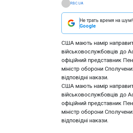
RBC.UA
Не трать время на шум!
Google
США мають намір направит
військовослужбовців до Аф
офіційний представник Пен
міністр оборони Сполучени
відповідні накази.
США мають намір направит
військовослужбовців до Аф
офіційний представник Пен
міністр оборони Сполучени
відповідні накази.