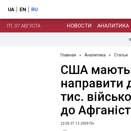
UA
EN
RU
НОВОСТИ
АНАЛИТИКА
ПТ, 07 АВГУСТА
О
Главная
»
Аналитика
»
Статьи
США мають
направити 
тис. війсь
до Афганіс
22:05 07.12.2009 Пн