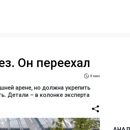
ез. Он переехал
8 мин
шней арене, но должна укрепить
ь. Детали – в колонке эксперта
АНАЛ