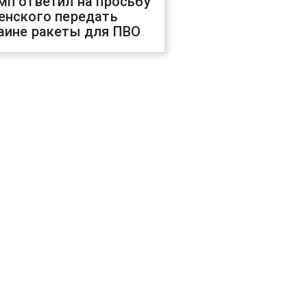
мп ответил на просьбу
енского передать
аине ракеты для ПВО