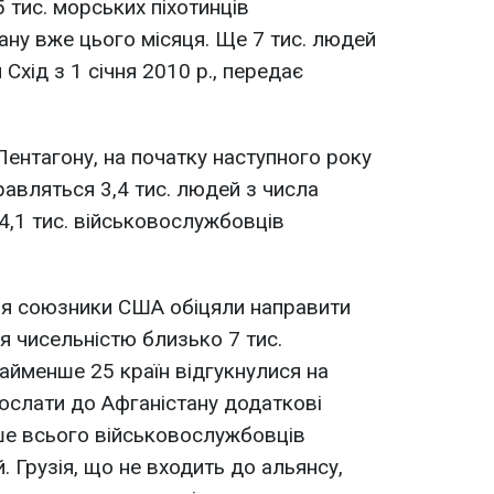
5 тис. морських піхотинців
ану вже цього місяця. Ще 7 тис. людей
Схід з 1 січня 2010 р., передає
ентагону, на початку наступного року
равляться 3,4 тис. людей з числа
 4,1 тис. військовослужбовців
ня союзники США обіцяли направити
я чисельністю близько 7 тис.
йменше 25 країн відгукнулися на
ослати до Афганістану додаткові
ьше всього військовослужбовців
. Грузія, що не входить до альянсу,