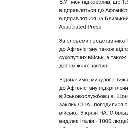
Б.Уїтмен підкреслив, що 1,
відправляться до Афганіст
відправляться на Близький 
Associated Press.
За словами представника П
до Афганістану також відп
сухопутних військ, а також
допоміжних частин.
Відзначимо, минулого тиж
до Афганістану підкріпленн
військовослужбовців. Щона
заклик США і погодилися п
війська. З країн НАТО біл
виділяє Італія - 1000 людей