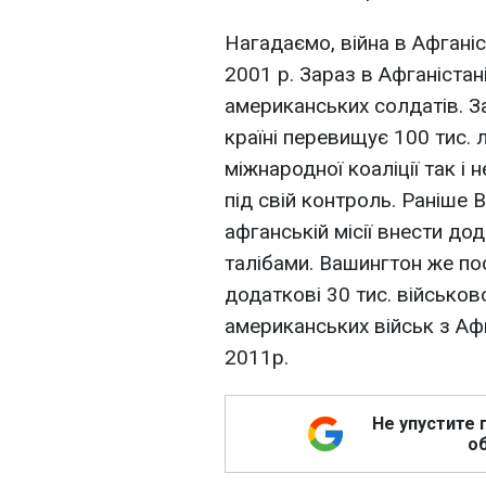
Нагадаємо, війна в Афгані
2001 р. Зараз в Афганістан
американських солдатів. З
країні перевищує 100 тис. 
міжнародної коаліції так і
під свій контроль. Раніше 
афганській місії внести д
талібами. Вашингтон же по
додаткові 30 тис. військо
американських військ з Афг
2011р.
Не упустите 
об