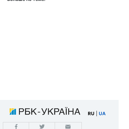
RU
|
UA