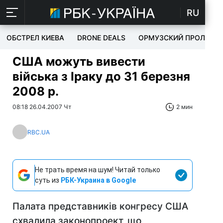
RU
ОБСТРЕЛ КИЕВА
DRONE DEALS
ОРМУЗСКИЙ ПРОЛИВ
США можуть вивести
війська з Іраку до 31 березня
2008 р.
08:18 26.04.2007 Чт
2 мин
RBC.UA
Не трать время на шум! Читай только
суть из
РБК-Украина в Google
Палата представників конгресу США
схвалила законопроект, що