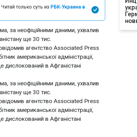
Инц
укр
 Читай только суть из
РБК-Украина в
Гер
нов
а, за неофіційними даними, ухвалив
аністану ще 30 тис.
овідомив агентство Associated Press
тник американської адміністрації,
е дислокований в Афганістані
а, за неофіційними даними, ухвалив
аністану ще 30 тис.
овідомив агентство Associated Press
тник американської адміністрації,
е дислокований в Афганістані