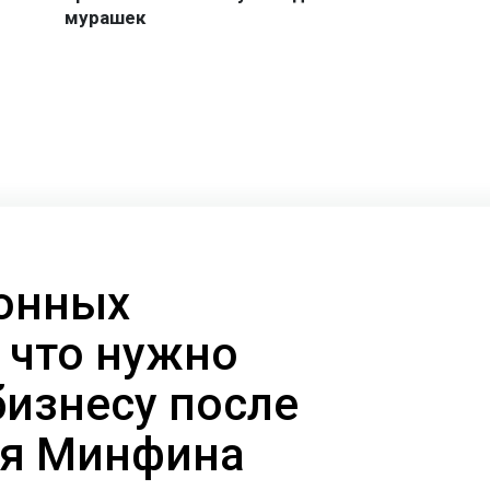
онных
 что нужно
бизнесу после
ия Минфина