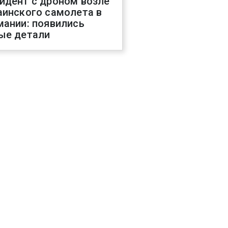
идент с дроном возле
аинского самолета в
мании: появились
ые детали