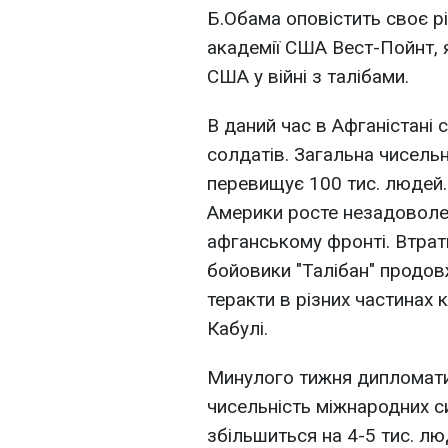
Б.Обама оповістить своє рі
академії США Вест-Пойнт, я
США у війні з талібами.
В даний час в Афганістані
солдатів. Загальна чисельн
перевищує 100 тис. людей.
Америки росте незадоволе
афганському фронті. Втрат
бойовики "Талібан" продо
теракти в різних частинах 
Кабулі.
Минулого тижня дипломат
чисельність міжнародних си
збільшиться на 4-5 тис. лю