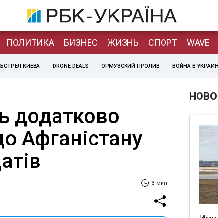
ПОЛИТИКА
БИЗНЕС
ЖИЗНЬ
СПОРТ
WAVE
БСТРЕЛ КИЕВА
DRONE DEALS
ОРМУЗСКИЙ ПРОЛИВ
ВОЙНА В УКРАИ
НОВО
ь додатково
до Афганістану
датів
3 мин