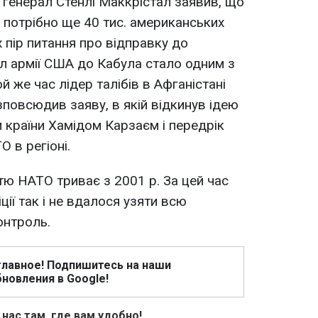
 генерал Стенлі Маккрістал заявив, що
 потрібно ще 40 тис. американських
 пір питання про відправку до
л армії США до Кабула стало одним з
й же час лідер талібів в Афганістані
овсюдив заяву, в якій відкинув ідею
 країни Хамідом Карзаєм і передрік
 в регіоні.
стю НАТО триває з 2001 р. За цей час
ції так і не вдалося узяти всю
онтроль.
главное! Подпишитесь на наши
новления в Google!
 нас там, где вам удобно!