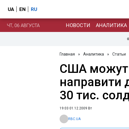
UA
EN
RU
НОВОСТИ
АНАЛИТИКА
ЧТ, 06 АВГУСТА
О
Главная
»
Аналитика
»
Статьи
США можут
направити 
30 тис. сол
19:03 01.12.2009 Вт
RBC.UA