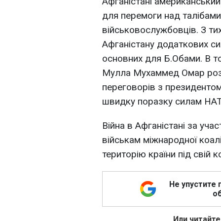
Афганістані американський
для перемоги над талібами
військовослужбовців. З тих
Афганістану додаткових си
основних для Б.Обами. В то
Мулла Мухаммед Омар розп
переговорів з президентом
швидку поразку силам НАТО
Війна в Афганістані за уча
військам міжнародної коалі
територію країни під свій к
Не упустите 
об
Или читайте