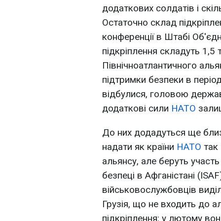
додаткових солдатів і скіл
Остаточно склад підкріпле
конференції в Штабі Об'єд
підкріплення складуть 1,5 т
Північноатлантичного алья
підтримки безпеки в періо
відбулися, головою держав
додаткові сили
НАТО
залиш
До них додадуться ще близ
надати як країни
НАТО
так 
альянсу, але беруть участ
безпеці в Афганістані (ISAF
військовослужбовців виділ
Грузія, що не входить до а
підкріплення: у лютому во