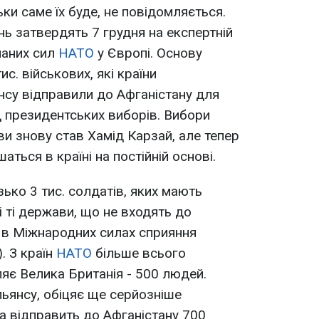
ьки саме їх буде, не повідомляється.
нь затвердять 7 грудня на експертній
наних сил
НАТО
у Європі. Основу
ис. військових, які країни
нсу відправили до Афганістану для
д президентських виборів. Вибори
и знову став Хамід Карзай, але тепер
аться в країні на постійній основі.
ько 3 тис. солдатів, яких мають
і ті держави, що не входять до
ь в Міжнародних силах сприяння
). З країн
НАТО
більше всього
яє Велика Британія - 500 людей.
льянсу, обіцяє ще серйозніше
на відправить до Афганістану 700