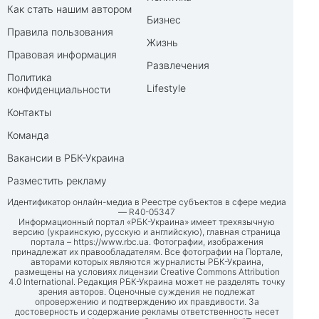
Как стать нашим автором
Бизнес
Правила пользования
Жизнь
Правовая информация
Развлечения
Политика
Lifestyle
конфиденциальности
Контакты
Команда
Вакансии в РБК-Украина
Разместить рекламу
Идентификатор онлайн-медиа в Реестре субъектов в сфере медиа
— R40-05347
Информационный портал «РБК-Украина» имеет трехязычную
версию (украинскую, русскую и английскую), главная страница
портала –
https://www.rbc.ua
. Фотографии, изображения
принадлежат их правообладателям. Все фотографии на Портале,
авторами которых являются журналисты РБК-Украина,
размещены на условиях лицензии Creative Commons Attribution
4.0 International. Редакция РБК-Украина может не разделять точку
зрения авторов. Оценочные суждения не подлежат
опровержению и подтверждению их правдивости. За
достоверность и содержание рекламы ответственность несет