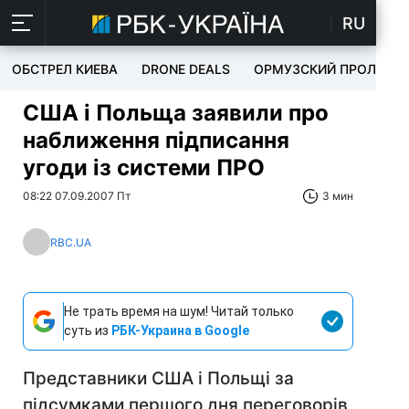
RU
ОБСТРЕЛ КИЕВА
DRONE DEALS
ОРМУЗСКИЙ ПРОЛИВ
США і Польща заявили про
наближення підписання
угоди із системи ПРО
08:22 07.09.2007 Пт
3 мин
RBC.UA
Не трать время на шум! Читай только
суть из
РБК-Украина в Google
Представники США і Польщі за
підсумками першого дня переговорів