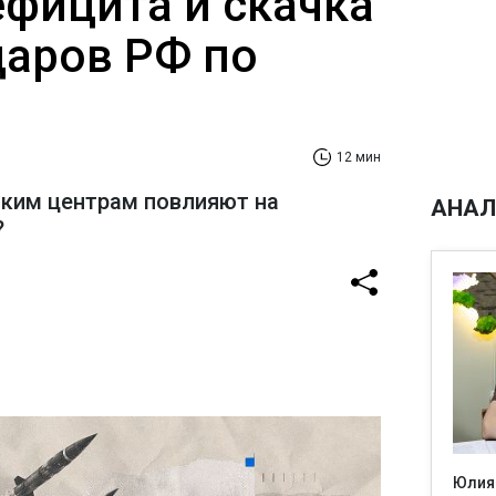
ефицита и скачка
даров РФ по
12 мин
ским центрам повлияют на
АНАЛ
?
Юлия