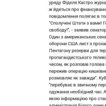
уряду Фіделя Кастро журна
ж йдеться про фінансуванн
повідомлення полягає в то
"Сполучені Штати з вами! 
свободу!", - заявив сенат
Один з американських сенат
оборони США лист з прохан
Пентагону резерви для те
пропагандистського телеві
часом, як розповів голова
пережив операцію кишківник
розмовляє як завжди". Куб
"перебуває в звичному пер
одужання необхідний час. 
якою інформацією про стан
адміністрація Білого дому