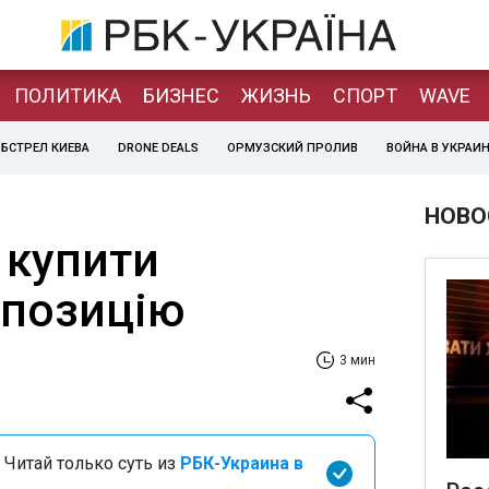
ПОЛИТИКА
БИЗНЕС
ЖИЗНЬ
СПОРТ
WAVE
БСТРЕЛ КИЕВА
DRONE DEALS
ОРМУЗСКИЙ ПРОЛИВ
ВОЙНА В УКРАИ
НОВО
 купити
опозицію
3 мин
 Читай только суть из
РБК-Украина в