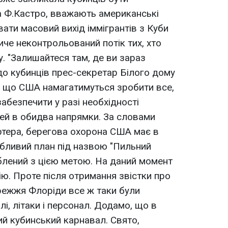
 Ф.Кастро, вважають американські
ати масовий вихід іммігрантів з Куби
иче неконтрольований потік тих, хто
. "Залишайтеся там, де ви зараз
 до кубинців прес-секретар Білого дому
в, що США намагатимуться зробити все,
абезпечити у разі необхідності
ей в обидва напрямки. За словами
тера, берегова охорона США має в
бливий план під назвою "Пильний
блений з цією метою. На даний момент
ію. Проте після отримання звістки про
режжя Флоріди все ж таки були
лі, літаки і персонал. Додамо, що в
ий кубинський карнавал. Свято,