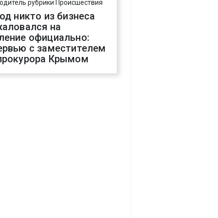
одитель рубрики Происшествия
год никто из бизнеса
жаловался на
ление официально:
ервью с заместителем
прокурора Крымом