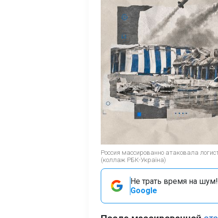
Россия массированно атаковала логис
(коллаж РБК-Україна)
Не трать время на шум!
Google