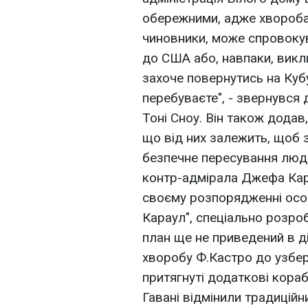
обережними, адже хвороба
чиновники, може спровокув
до США або, навпаки, викл
захоче повернутись на Кубу
перебуваєте", - звернувся
Тоні Сноу. Він також дода
що від них залежить, щоб з
безпечне пересування люд
контр-адмірала Джефа Кар
своєму розпорядженні осо
Караул", спеціально розро
план ще не приведений в д
хворобу Ф.Кастро до узбе
притягнуті додаткові кораб
Гавані відмінили традиційн