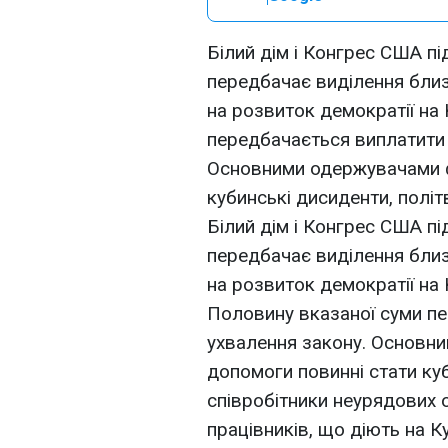
Білий дім і Конгрес США пі
передбачає виділення близ
на розвиток демократії на 
передбачається виплатити 
Основними одержувачами ф
кубинські дисиденти, політв
Білий дім і Конгрес США пі
передбачає виділення близ
на розвиток демократії на 
Половину вказаної суми пе
ухвалення закону. Основн
допомоги повинні стати куб
співробітники неурядових о
працівників, що діють на Ку