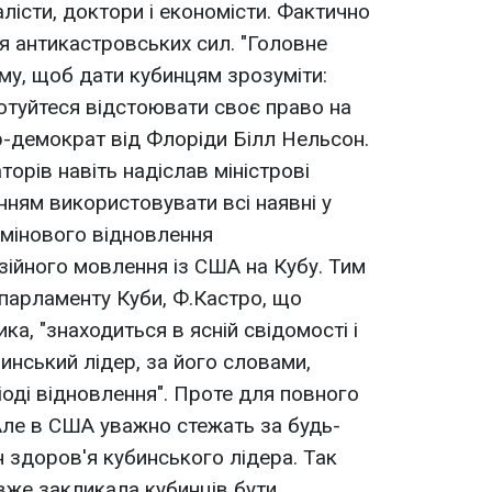
лісти, доктори і економісти. Фактично
я антикастровських сил. "Головне
му, щоб дати кубинцям зрозуміти:
Готуйтеся відстоювати своє право на
ор-демократ від Флоріди Білл Нельсон.
орів навіть надіслав міністрові
ням використовувати всі наявні у
рмінового відновлення
зійного мовлення із США на Кубу. Тим
 парламенту Куби, Ф.Кастро, що
а, "знаходиться в ясній свідомості і
инський лідер, за його словами,
іоді відновлення". Проте для повного
Але в США уважно стежать за будь-
 здоров'я кубинського лідера. Так
 вже закликала кубинців бути