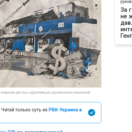
руков
За 
не 
дав
инт
Ген
тические центры крупнейших украинских компаний
 Читай только суть из
РБК-Украина в