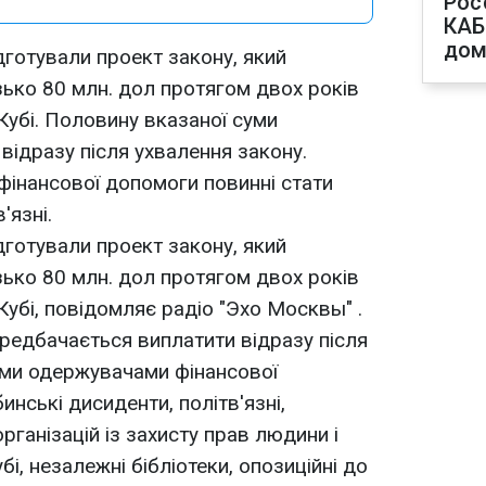
Рос
КАБ
дом
дготували проект закону, який
ько 80 млн. дол протягом двох років
Кубі. Половину вказаної суми
відразу після ухвалення закону.
інансової допомоги повинні стати
'язні.
дготували проект закону, який
ько 80 млн. дол протягом двох років
Кубі, повідомляє радіо "Эхо Москвы" .
редбачається виплатити відразу після
ими одержувачами фінансової
инські дисиденти, політв'язні,
рганізацій із захисту прав людини і
бі, незалежні бібліотеки, опозиційні до