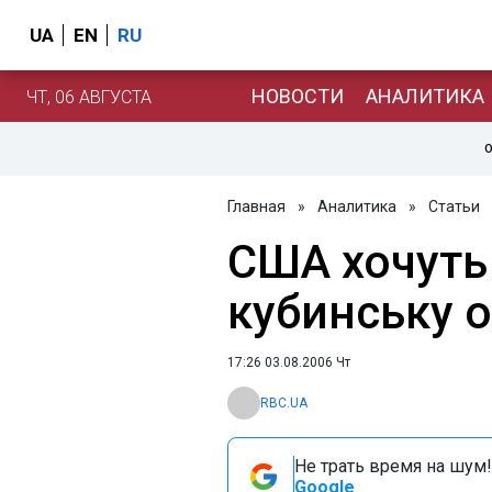
UA
EN
RU
НОВОСТИ
АНАЛИТИКА
ЧТ, 06 АВГУСТА
О
Главная
»
Аналитика
»
Статьи
США хочуть
кубинську 
17:26 03.08.2006 Чт
RBC.UA
Не трать время на шум!
Google