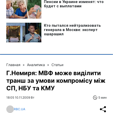
Главная
»
Аналитика
»
Статьи
Г.Немиря: МВФ може виділити
транш за умови компромісу між
СП, НБУ та КМУ
18:05 10.11.2009 Вт
5 мин
RBC.UA