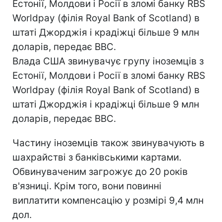
Естонії, Молдови і Росії в зломі банку RBS
Worldpay (філія Royal Bank of Scotland) в
штаті Джорджія і крадіжці більше 9 млн
доларів, передає ВВС.
Влада США звинувачує групу іноземців з
Естонії, Молдови і Росії в зломі банку RBS
Worldpay (філія Royal Bank of Scotland) в
штаті Джорджія і крадіжці більше 9 млн
доларів, передає ВВС.
Частину іноземців також звинувачують в
шахрайстві з банківськими картами.
Обвинуваченим загрожує до 20 років
в'язниці. Крім того, вони повинні
виплатити компенсацію у розмірі 9,4 млн
дол.