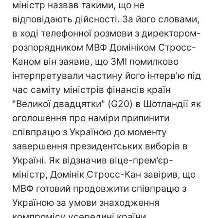
міністр назвав такими, що не
відповідають дійсності. За його словами,
в ході телефонної розмови з директором-
розпорядником МВФ Домініком Стросс-
Каном він заявив, що ЗМІ помилково
інтерпретували частину його інтерв'ю під
час саміту міністрів фінансів країн
"Великої двадцятки" (G20) в Шотландії як
оголошення про наміри припинити
співпрацю з Україною до моменту
завершення президентських виборів в
Україні. Як відзначив віце-прем'єр-
міністр, Домінік Стросс-Кан завірив, що
МВФ готовий продовжити співпрацю з
Україною за умови знаходження
компромісу усередині країни.