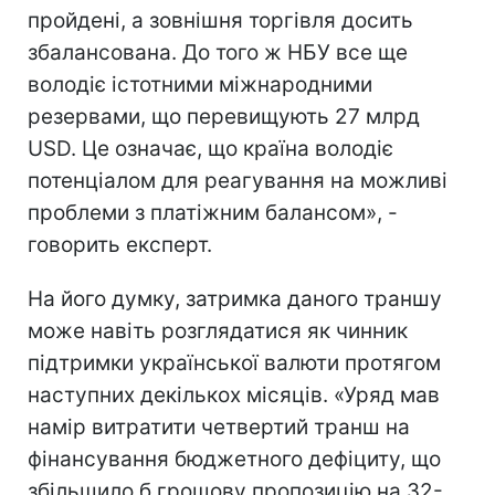
пройдені, а зовнішня торгівля досить
збалансована. До того ж НБУ все ще
володіє істотними міжнародними
резервами, що перевищують 27 млрд
USD. Це означає, що країна володіє
потенціалом для реагування на можливі
проблеми з платіжним балансом», -
говорить експерт.
На його думку, затримка даного траншу
може навіть розглядатися як чинник
підтримки української валюти протягом
наступних декількох місяців. «Уряд мав
намір витратити четвертий транш на
фінансування бюджетного дефіциту, що
збільшило б грошову пропозицію на 32-