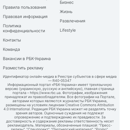
Бизнес
Правила пользования
Жизнь
Правовая информация
Развлечения
Политика
Lifestyle
конфиденциальности
Контакты
Команда
Вакансии в РБК-Украина
Разместить рекламу
Идентификатор онлайн-медиа в Реестре субъектов в сфере медиа
— R40-05347
Информационный портал «РБК-Украина» имеет трехязычную
версию (украинскую, русскую и английскую), главная страница
портала –
https://www.rbc.ua
. Фотографии, изображения
принадлежат их правообладателям. Все фотографии на Портале,
авторами которых являются журналисты РБК-Украина,
размещены на условиях лицензии Creative Commons Attribution
4.0 International. Редакция РБК-Украина может не разделять точку
зрения авторов. Оценочные суждения не подлежат
опровержению и подтверждению их правдивости. За
достоверность и содержание рекламы ответственность несет
рекламодатель. Материалы, обозначенные плашкой: "Пресс-
релизы", "Спецпроект", "Партнерский материал", "Promo",