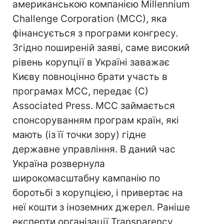
американською компанією Millennium
Challenge Corporation (MCC), яка
фінансується з програми конгресу.
Згідно поширеній заяві, саме високий
рівень корупції в Україні заважає
Києву повноцінно брати участь в
програмах MCC, передає (С)
Associated Press. MCC займається
спонсоруванням програм країн, які
мають (із її точки зору) гідне
державне управління. В даний час
Україна розвернула
широкомасштабну кампанію по
боротьбі з корупцією, і привертає на
неї кошти з іноземних джерел. Раніше
експерти організації Transparency