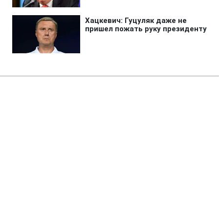
Главная
»
Аналитика
»
Статьи
Джерело: Вартість оцінки
активів "Нафтогазу" і "Газпрому"
може скласти 7-10 млн дол
09:10 18.11.2010 Чт
2 мин
RBC.UA
Не трать время на шум! Читай только суть из
РБК-Украина в Google