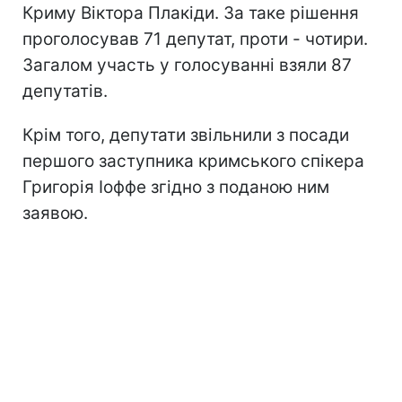
Криму Вiктора Плакіди. За таке рiшення
проголосував 71 депутат, проти - чотири.
Загалом участь у голосуваннi взяли 87
депутатiв.
Крiм того, депутати звiльнили з посади
першого заступника кримського спiкера
Григорiя Iоффе згiдно з поданою ним
заявою.