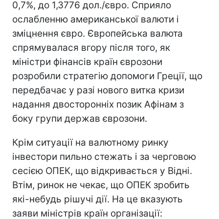
0,7%, до 1,3776 дол./євро. Сприяло
ослабленню американської валюти і
зміцнення євро. Європейська валюта
спрямувалася вгору після того, як
міністри фінансів країн єврозони
розробили стратегію допомоги Греції, що
передбачає у разі нового витка кризи
надання двосторонніх позик Афінам з
боку групи держав єврозони.
Крім ситуації на валютному ринку
інвестори пильно стежать і за черговою
сесією ОПЕК, що відкривається у Відні.
Втім, ринок не чекає, що ОПЕК зробить
які-небудь рішучі дії. На це вказують
заяви міністрів країн організації: