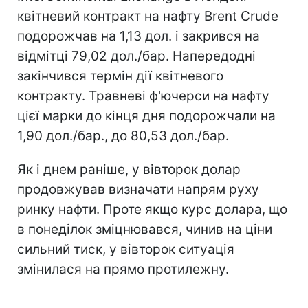
квітневий контракт на нафту Brent Crude
подорожчав на 1,13 дол. і закрився на
відмітці 79,02 дол./бар. Напередодні
закінчився термін дії квітневого
контракту. Травневі ф'ючерси на нафту
цієї марки до кінця дня подорожчали на
1,90 дол./бар., до 80,53 дол./бар.
Як і днем раніше, у вівторок долар
продовжував визначати напрям руху
ринку нафти. Проте якщо курс долара, що
в понеділок зміцнювався, чинив на ціни
сильний тиск, у вівторок ситуація
змінилася на прямо протилежну.