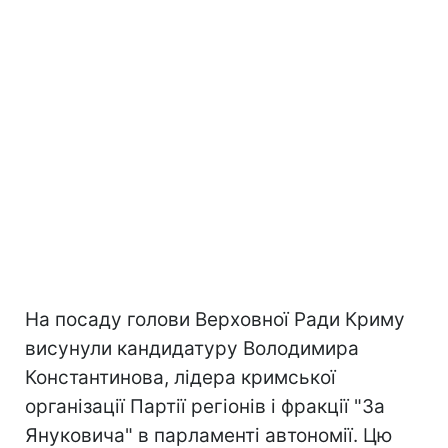
На посаду голови Верховної Ради Криму
висунули кандидатуру Володимира
Константинова, лiдера кримської
органiзацiї Партiї регiонiв i фракцiї "За
Януковича" в парламентi автономiї. Цю