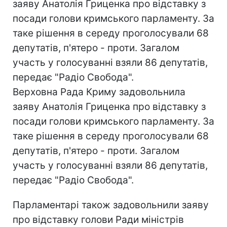
заяву Анатолiя Гриценка про вiдставку з
посади голови кримського парламенту. За
таке рiшення в середу проголосували 68
депутатiв, п'ятеро - проти. Загалом
участь у голосуваннi взяли 86 депутатiв,
передає "Радіо Свобода".
Верховна Рада Криму задовольнила
заяву Анатолiя Гриценка про вiдставку з
посади голови кримського парламенту. За
таке рiшення в середу проголосували 68
депутатiв, п'ятеро - проти. Загалом
участь у голосуваннi взяли 86 депутатiв,
передає "Радіо Свобода".
Парламентарi також задовольнили заяву
про вiдставку голови Ради мiнiстрiв