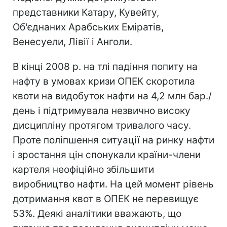
представники Катару, Кувейту,
Об'єднаних Арабських Еміратів,
Венесуели, Лівії і Анголи.
В кінці 2008 р. на тлі падіння попиту на
нафту в умовах кризи ОПЕК скоротила
квоти на видобуток нафти на 4,2 млн бар./
день і підтримувала незвично високу
дисципліну протягом тривалого часу.
Проте поліпшення ситуації на ринку нафти
і зростання цін спонукали країни-члени
картеля неофіційно збільшити
виробництво нафти. На цей момент рівень
дотримання квот в ОПЕК не перевищує
53%. Деякі аналітики вважають, що