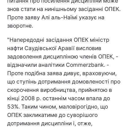
питання про посилення дисципліни може
знов стати на нинішньому засіданні ОПЕК.
Проте заяву Алі аль-Наїмі указує на
зворотне.
"Напередодні засідання ОПЕК міністр
нафти Саудівської Аравії висловив
задоволення дисципліною членів ОПЕК, -
відзначили аналітики Commerzbank. -
Проте подібна заява дивує, враховуючи,
що ступінь дотримання домовленості про
скорочення виробництва, прийнятою в
кінці 2008 р. останнім часом впала до
53%. Таким чином, маловірогідно, що
ОПЕК закликатиме до суворішого
дотримання дисципліни і, отже,