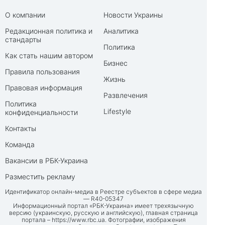
О компании
Новости Украины
Редакционная политика и
Аналитика
стандарты
Политика
Как стать нашим автором
Бизнес
Правила пользования
Жизнь
Правовая информация
Развлечения
Политика
Lifestyle
конфиденциальности
Контакты
Команда
Вакансии в РБК-Украина
Разместить рекламу
Идентификатор онлайн-медиа в Реестре субъектов в сфере медиа
— R40-05347
Информационный портал «РБК-Украина» имеет трехязычную
версию (украинскую, русскую и английскую), главная страница
портала –
https://www.rbc.ua
. Фотографии, изображения