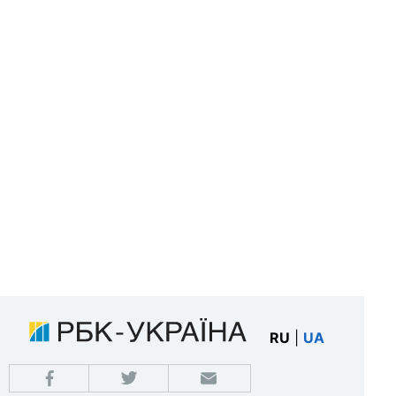
RU
|
UA