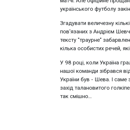
матчі. Але офіційне прощан
українського футболу закінч
Згадувати величезну кільк
пов'язаних з Андрієм Шевч
тексту "траурне" забарвлен
кілька особистих речей, які
У 98 році, коли Україна гра
нашої команди зібрався від
України був - Шева. І саме
захід талановитого голкіпе
так смішно...