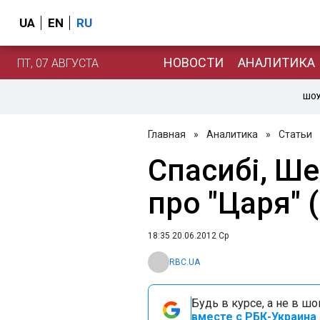
UA
EN
RU
НОВОСТИ
АНАЛИТИКА
ПТ, 07 АВГУСТА
ШОУ
Главная
»
Аналитика
»
Статьи
Спасибі, Ше
про "Царя" 
18:35 20.06.2012 Ср
RBC.UA
Будь в курсе, а не в ш
вместе с РБК-Украина 