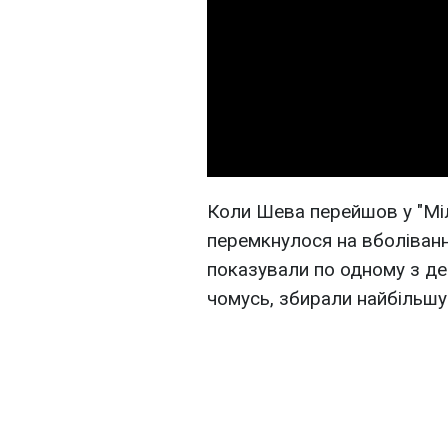
Коли Шева перейшов у "Міл
перемкнулося на вболівання
показували по одному з дер
чомусь, збирали найбільшу