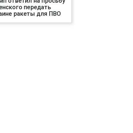
мп ответил на просьбу
енского передать
аине ракеты для ПВО