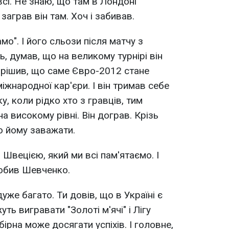
всі. Не знаю, що там в Лондоні
заграв він там. Хоч і забивав.
мо". І його сльози після матчу з
ь, думав, що на великому турнірі він
вирішив, що саме Євро-2012 стане
іжнародної кар'єри. І він тримав себе
ку, коли рідко хто з гравців, тим
а високому рівні. Він дограв. Крізь
о йому заважати.
і Швецією, який ми всі пам'ятаємо. І
робив Шевченко.
уже багато. Ти довів, що в Україні є
ть вигравати "Золоті м'ячі" і Лігу
ірна може досягати успіхів. І головне,