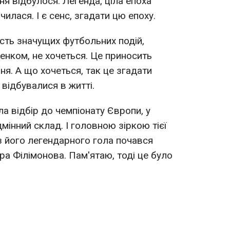
ня відбулося. Легенда, ціла епоха
илася. І є сенс, згадати цю епоху.
ість значущих футбольних подій,
енком, не хочеться. Це приносить
ня. А що хочеться, так це згадати
 відбувалися в житті.
ла відбір до чемпіонату Європи, у
мінний склад. І головною зіркою тієї
 з його легендарного гола почався
ра Філімонова. Пам'ятаю, тоді це було