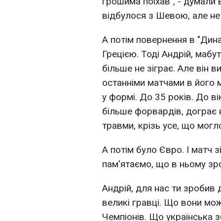
грошима поїхав", - думали 
відбулося з Шевою, але не 
А потім повернення в "Дина
Грецією. Тоді Андрій, мабут
більше не зіграє. Але він 
останніми матчами в його м
у формі. До 35 років. До ві
більше форвардів, дограє н
травми, крізь усе, що могл
А потім було Євро. І матч з
пам'ятаємо, що в ньому з
Андрій, для нас ти зробив д
великі гравці. Що вони можу
Чемпіонів. Що українська зб