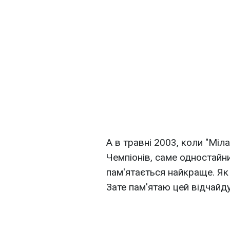
А в травні 2003, коли "Міла
Чемпіонів, саме одностайни
пам'ятається найкраще. Як п
Зате пам'ятаю цей відчайду