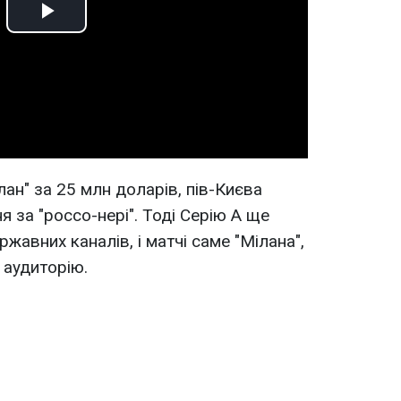
Play
Video
ан" за 25 млн доларів, пів-Києва
 за "россо-нері". Тоді Серію А ще
жавних каналів, і матчі саме "Мілана",
 аудиторію.