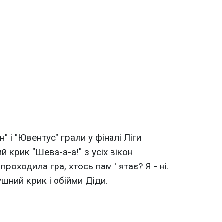
н" і "Ювентус" грали у фіналі Ліги
й крик "Шева-а-а!" з усіх вікон
роходила гра, хтось пам ' ятає? Я - ні.
шний крик і обійми Діди.