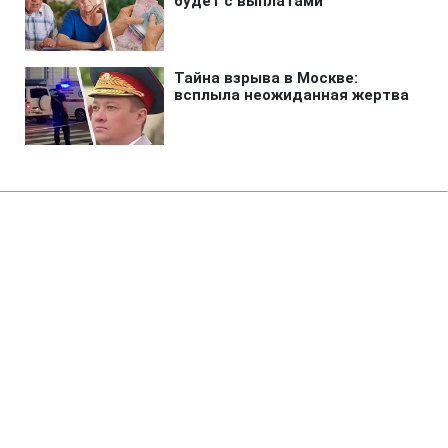
Главная
»
Аналитика
»
Статьи
Конгрес США схвалив
законопроект про введення
мита на китайський імпорт
22:27 24.09.2010 Пт
3 мин
RBC.UA