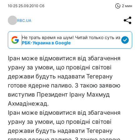
10:25 25.09.2010 Сб
2 мин
RBC.UA
Не трать время на шум! Читай только суть из
РБК-Украина в Google
Іран може відмовитися від збагачення
урану за умови, що провідні світові
держави будуть надавати Тегерану
готове ядерне паливо. З такою заявою
виступив Президент Ірану Махмуд
Ахмадінежад.
Іран може відмовитися від збагачення
урану за умови, що провідні світові
держави будуть надавати Тегерану
готове ядерне паливо. З такою заявою