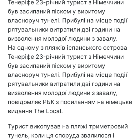
Тенеріфе 23-річний турист з Німеччини
був засипаний піском у виритому
власноруч тунелі. Прибулі на місце події
рятувальники витратили дві години на
визволення молодої людини з завалу.
На одному з пляжів іспанського острова
Тенеріфе 23-річний турист з Німеччини
був засипаний піском у виритому
власноруч тунелі. Прибулі на місце події
рятувальники витратили дві години на
визволення молодої людини з завалу,
повідомляє РБК з посиланням на німецьке
видання The Local.
Турист викопував на пляжі триметровий
тунель, коли ця споруда звалилося і