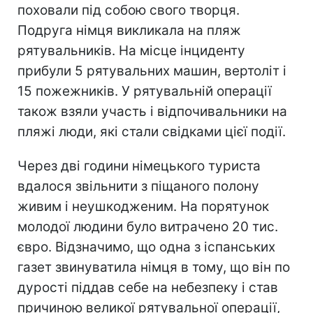
поховали під собою свого творця.
Подруга німця викликала на пляж
рятувальників. На місце інциденту
прибули 5 рятувальних машин, вертоліт і
15 пожежників. У рятувальній операції
також взяли участь і відпочивальники на
пляжі люди, які стали свідками цієї події.
Через дві години німецького туриста
вдалося звільнити з піщаного полону
живим і неушкодженим. На порятунок
молодої людини було витрачено 20 тис.
євро. Відзначимо, що одна з іспанських
газет звинуватила німця в тому, що він по
дурості піддав себе на небезпеку і став
причиною великої рятувальної операції,