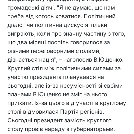
громадські діячі. "Я не думаю, що нам
треба від когось ховатися. Політичний
діалог чи політична дискусія тільки
виграють, коли про значну частину з того,
що два місяці поспіль говорилося за
різними переговорними столами,
дізнається нація", – наголосив В.Ющенко.
Круглий стіл між політичними силами за
участю президента планувався на
сьогодні, але із-за несумісності зі своїми
планами В.Ющенко не зміг на нього
приїхати. Із-за цього від участі в круглому
столі відмовилася Партія регіонів.
Сьогодні президент замість круглого
столу провів нараду з губернаторами,