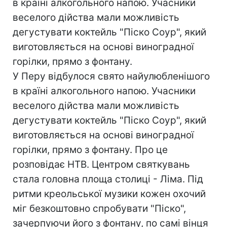
в країні алкогольного напою. Учасники
веселого дійства мали можливість
дегустувати коктейль "Піско Соур", який
виготовляється на основі виноградної
горілки, прямо з фонтану.
У Перу відбулося свято найулюбленішого
в країні алкогольного напою. Учасники
веселого дійства мали можливість
дегустувати коктейль "Піско Соур", який
виготовляється на основі виноградної
горілки, прямо з фонтану. Про це
розповідає НТВ. Центром святкувань
стала головна площа столиці - Ліма. Під
ритми креольської музики кожен охочий
міг безкоштовно спробувати "Піско",
зачерпуючи його з фонтану, по самі вінця