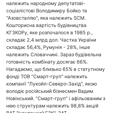
належить народному депутатові-
соціалістові Володимиру Бойко та
"Азовсталлю", яка належить SCM.
Кошторисна вартість будівництва
КГЗКОРу, яке розпочалося в 1985 р.,
складає 2,4 млрд дол. Частка України
складає 56,4%, Румунія - 28%, інше
належить Словаччині. Зараз будівельна
готовність комбінату досягає 66%.
Нагадаємо, що близько 65% в статутному
фонді ТОВ "Смарт-груп" належить
компанії "Лукойл-Северо-Захід", якою
володіє російський бізнесмен Вадим
Новінський. "Смарт-груп" і афільованим з
нею структурам належить 98,8% акцій