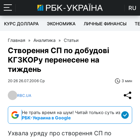
RU
КУРС ДОЛЛАРА
ЭКОНОМИКА
ЛИЧНЫЕ ФИНАНСЫ
T
Главная
»
Аналитика
»
Статьи
Створення СП по добудові
КГЗКОРу перенесене на
тиждень
20:26 26.07.2006 Ср
3 мин
RBC.UA
Не трать время на шум! Читай только суть из
РБК-Украина в Google
Ухвала уряду про створення СП по