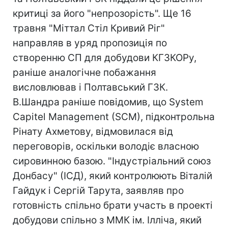
критиці за його "непрозорість". Ще 16
травня "Міттал Стіл Кривий Ріг"
направляв в уряд пропозиція по
створенню СП для добудови КГЗКОРу,
раніше аналогічне побажання
висловлював і Полтавський ГЗК.
В.Шандра раніше повідомив, що System
Capitel Management (SCM), підконтрольна
Рінату Ахметову, відмовилася від
переговорів, оскільки володіє власною
сировинною базою. "Індустріальний союз
Донбасу" (ІСД), який контролюють Віталій
Гайдук і Сергій Тарута, заявляв про
готовність спільно брати участь в проекті
добудови спільно з ММК ім. Ілліча, який