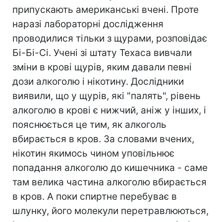
припускають американські вчені. Проте
наразі лабораторні дослідження
проводилися тільки з щурами, розповідає
Бі-Бі-Сі. Учені зі штату Техаса вивчали
зміни в крові щурів, яким давали певні
дози алкоголю і нікотину. Дослідники
виявили, що у щурів, які "палять", рівень
алкоголю в крові є нижчий, аніж у інших, і
пояснюється це тим, як алкоголь
вбирається в кров. За словами вчених,
нікотин якимось чином уповільнює
попадання алкоголю до кишечника - саме
там велика частина алкоголю вбирається
в кров. А поки спиртне перебуває в
шлунку, його молекули перетравлюються,