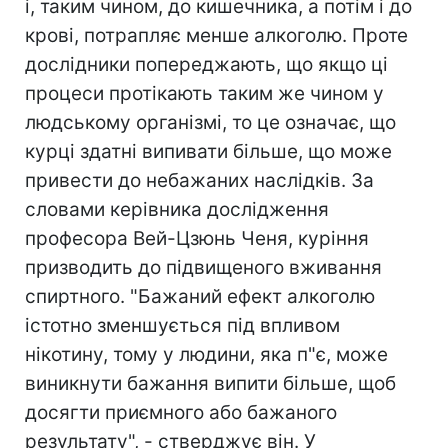
і, таким чином, до кишечника, а потім і до
крові, потрапляє менше алкоголю. Проте
дослідники попереджають, що якщо ці
процеси протікають таким же чином у
людському організмі, то це означає, що
курці здатні випивати більше, що може
привести до небажаних наслідків. За
словами керівника дослідження
професора Вей-Цзюнь Ченя, куріння
призводить до підвищеного вживання
спиртного. "Бажаний ефект алкоголю
істотно зменшується під впливом
нікотину, тому у людини, яка п"є, може
виникнути бажання випити більше, щоб
досягти приємного або бажаного
результату", - стверджує він. У