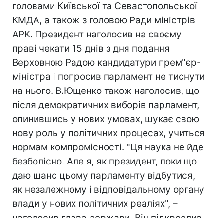
головами Київської та Севастопольської
КМДА, а також з головою Ради міністрів
АРК. Президент наголосив на своєму
праві чекати 15 днів з дня подання
Верховною Радою кандидатури прем"єр-
міністра і попросив парламент не тиснути
на нього. В.Ющенко також наголосив, що
після демократичних виборів парламент,
опинившись у нових умовах, шукає свою
нову роль у політичних процесах, учиться
нормам компромісності. "Ця наука не йде
безболісно. Але я, як президент, поки що
даю шанс цьому парламенту відбутися,
як незалежному і відповідальному органу
влади у нових політичних реаліях", –
наголосив глава держави. Він підкреслив,